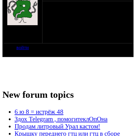
адрес partmaster.com.ua . ктонить
заказывал через него? есть кто с Киева?
реальный адрес вобще?
на сайте: сен-07
нахождение:
mogilev, belarusь
войти
New forum topics
6 ю 8 = истрёж 48
Здох Telegram , помогитеклОпОна
Продам литровый Урал кастом!
Крышку переднего гтц или гтц в сборе