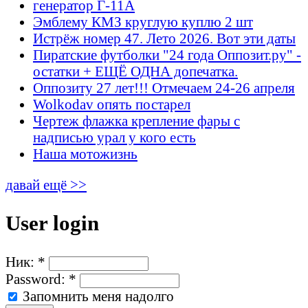
генератор Г-11А
Эмблему КМЗ круглую куплю 2 шт
Истрёж номер 47. Лето 2026. Вот эти даты
Пиратские футболки "24 года Оппозит.ру" -
остатки + ЕЩЁ ОДНА допечатка.
Оппозиту 27 лет!!! Отмечаем 24-26 апреля
Wolkodav опять постарел
Чертеж флажка крепление фары с
надписью урал у кого есть
Наша мотожизнь
давай ещё >>
User login
Ник:
*
Password:
*
Запомнить меня надолго