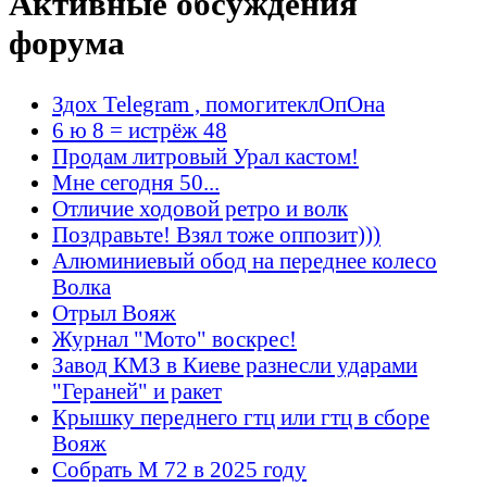
Активные обсуждения
форума
Здох Telegram , помогитеклОпОна
6 ю 8 = истрёж 48
Продам литровый Урал кастом!
Мне сегодня 50...
Отличие ходовой ретро и волк
Поздравьте! Взял тоже оппозит)))
Алюминиевый обод на переднее колесо
Волка
Отрыл Вояж
Журнал "Мото" воскрес!
Завод КМЗ в Киеве разнесли ударами
"Гераней" и ракет
Крышку переднего гтц или гтц в сборе
Вояж
Собрать М 72 в 2025 году