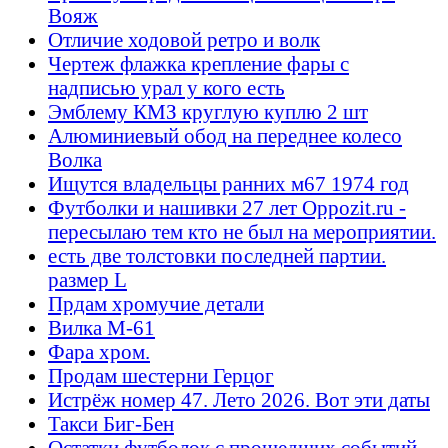
Вояж
Отличие ходовой ретро и волк
Чертеж флажка крепление фары с
надписью урал у кого есть
Эмблему КМЗ круглую куплю 2 шт
Алюминиевый обод на переднее колесо
Волка
Ищутся владельцы ранних м67 1974 год
Футболки и нашивки 27 лет Oppozit.ru -
пересылаю тем кто не был на мероприятии.
есть две толстовки последней партии.
размер L
Прдам хромучие детали
Вилка М-61
Фара хром.
Продам шестерни Герцог
Истрёж номер 47. Лето 2026. Вот эти даты
Такси Биг-Бен
Остатки футболок с прошедших событий -