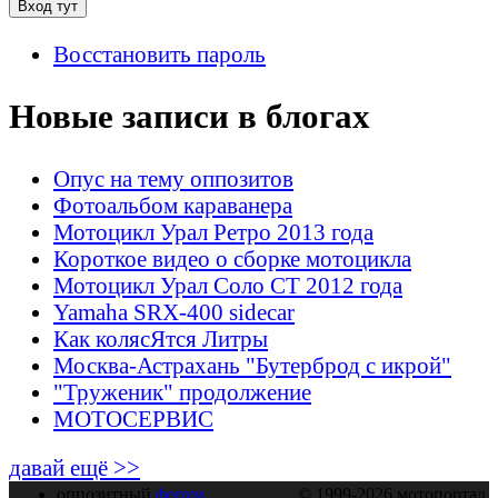
Восстановить пароль
Новые записи в блогах
Опус на тему оппозитов
Фотоальбом караванера
Мотоцикл Урал Ретро 2013 года
Короткое видео о сборке мотоцикла
Мотоцикл Урал Соло СТ 2012 года
Yamaha SRX-400 sidecar
Как колясЯтся Литры
Москва-Астрахань "Бутерброд с икрой"
"Труженик" продолжение
МОТОСЕРВИС
давай ещё >>
оппозитный
форум
© 1999-2026 мотопортал