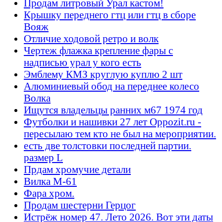
Продам литровый Урал кастом!
Крышку переднего гтц или гтц в сборе
Вояж
Отличие ходовой ретро и волк
Чертеж флажка крепление фары с
надписью урал у кого есть
Эмблему КМЗ круглую куплю 2 шт
Алюминиевый обод на переднее колесо
Волка
Ищутся владельцы ранних м67 1974 год
Футболки и нашивки 27 лет Oppozit.ru -
пересылаю тем кто не был на мероприятии.
есть две толстовки последней партии.
размер L
Прдам хромучие детали
Вилка М-61
Фара хром.
Продам шестерни Герцог
Истрёж номер 47. Лето 2026. Вот эти даты