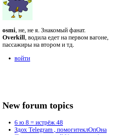
osmi
, не, не я. Знакомый фанат.
Overkill
, водила едет на первом вагоне,
пассажиры на втором и тд.
войти
New forum topics
6 ю 8 = истрёж 48
Здох Telegram , помогитеклОпОна