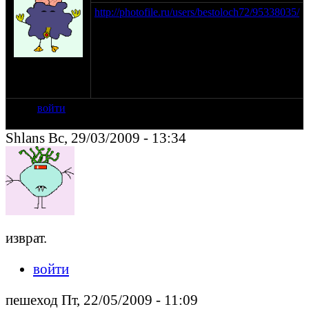
http://photofile.ru/users/bestoloch72/95338035/
Тепловоз из скутера. Модель М1:8,
самобеглая в перспективе.
на сайте: апр-06
нахождение:
Челябинск
войти
Shlans Вс, 29/03/2009 - 13:34
изврат.
войти
пешеход Пт, 22/05/2009 - 11:09