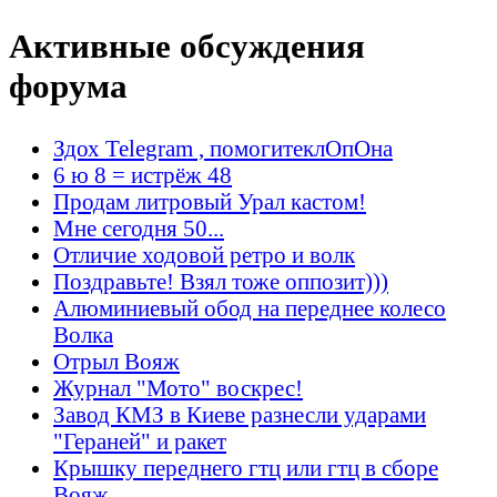
Активные обсуждения
форума
Здох Telegram , помогитеклОпОна
6 ю 8 = истрёж 48
Продам литровый Урал кастом!
Мне сегодня 50...
Отличие ходовой ретро и волк
Поздравьте! Взял тоже оппозит)))
Алюминиевый обод на переднее колесо
Волка
Отрыл Вояж
Журнал "Мото" воскрес!
Завод КМЗ в Киеве разнесли ударами
"Гераней" и ракет
Крышку переднего гтц или гтц в сборе
Вояж