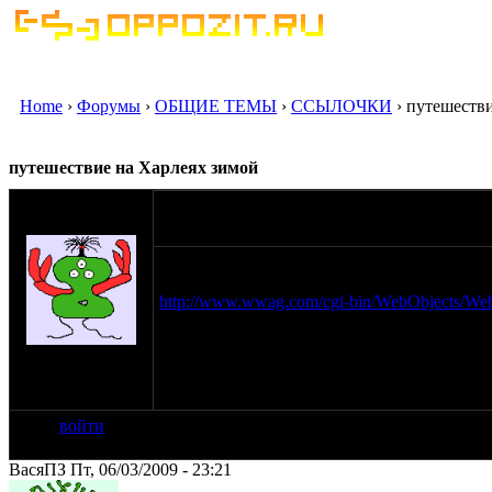
Home
›
Форумы
›
ОБЩИЕ ТЕМЫ
›
ССЫЛОЧКИ
› путешеств
путешествие на Харлеях зимой
оппозитчик
06-03-09 23:06
SaltLake
как то читал в одном испанском журнале 
харлеях, по северу Канады, вот нашол эту ст
http://www.wwag.com/cgi-bin/WebObjects/WebS
...еще в какомто нашем журнале была была 
на сайте: окт-07
нахождение:
Люберцы
войти
ВасяПЗ Пт, 06/03/2009 - 23:21