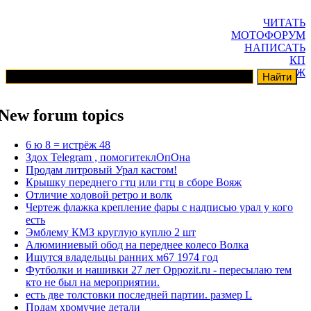
ЧИТАТЬ
МОТОФОРУМ
НАПИСАТЬ
КП
ГАРАЖ
New forum topics
6 ю 8 = истрёж 48
Здох Telegram , помогитеклОпОна
Продам литровый Урал кастом!
Крышку переднего гтц или гтц в сборе Вояж
Отличие ходовой ретро и волк
Чертеж флажка крепление фары с надписью урал у кого
есть
Эмблему КМЗ круглую куплю 2 шт
Алюминиевый обод на переднее колесо Волка
Ищутся владельцы ранних м67 1974 год
Футболки и нашивки 27 лет Oppozit.ru - пересылаю тем
кто не был на мероприятии.
есть две толстовки последней партии. размер L
Прдам хромучие детали