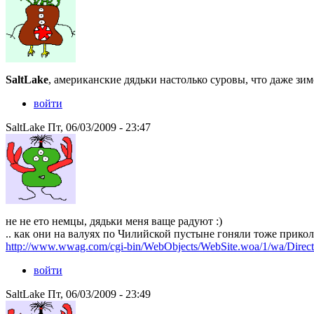
SaltLake
, американские дядьки настолько суровы, что даже зимо
войти
SaltLake Пт, 06/03/2009 - 23:47
не не ето немцы, дядьки меня ваще радуют :)
.. как они на валуях по Чилийской пустыне гоняли тоже прикол
http://www.wwag.com/cgi-bin/WebObjects/WebSite.woa/1/wa/Direct
войти
SaltLake Пт, 06/03/2009 - 23:49