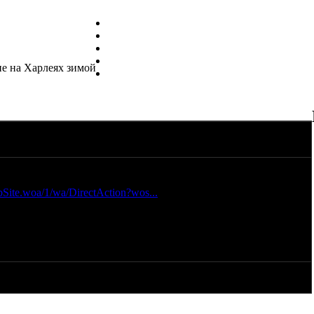
ие на Харлеях зимой
про путешествие чуваков из W&W CYCLES, на олдскульных
атью в нете :idea:
ite.woa/1/wa/DirectAction?wos...
стотья про их путешествие по Патагонии :)