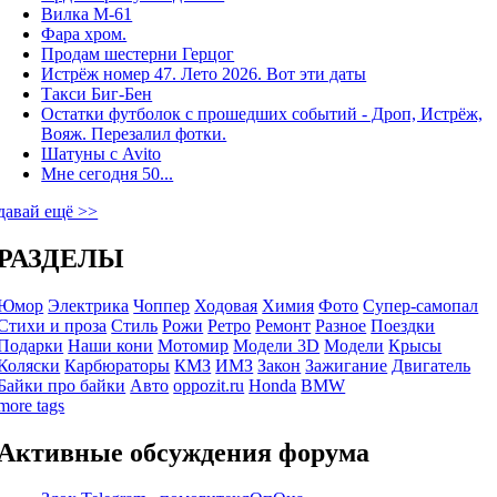
Вилка М-61
Фара хром.
Продам шестерни Герцог
Истрёж номер 47. Лето 2026. Вот эти даты
Такси Биг-Бен
Остатки футболок с прошедших событий - Дроп, Истрёж,
Вояж. Перезалил фотки.
Шатуны с Avito
Мне сегодня 50...
давай ещё >>
РАЗДЕЛЫ
Юмор
Электрика
Чоппер
Ходовая
Химия
Фото
Супер-самопал
Стихи и проза
Стиль
Рожи
Ретро
Ремонт
Разное
Поездки
Подарки
Наши кони
Мотомир
Модели 3D
Модели
Крысы
Коляски
Карбюраторы
КМЗ
ИМЗ
Закон
Зажигание
Двигатель
Байки про байки
Авто
oppozit.ru
Honda
BMW
more tags
Активные обсуждения форума