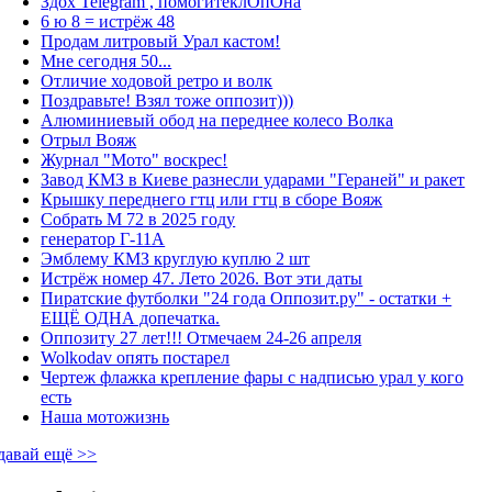
Здох Telegram , помогитеклОпОна
6 ю 8 = истрёж 48
Продам литровый Урал кастом!
Мне сегодня 50...
Отличие ходовой ретро и волк
Поздравьте! Взял тоже оппозит)))
Алюминиевый обод на переднее колесо Волка
Отрыл Вояж
Журнал "Мото" воскрес!
Завод КМЗ в Киеве разнесли ударами "Гераней" и ракет
Крышку переднего гтц или гтц в сборе Вояж
Собрать М 72 в 2025 году
генератор Г-11А
Эмблему КМЗ круглую куплю 2 шт
Истрёж номер 47. Лето 2026. Вот эти даты
Пиратские футболки "24 года Оппозит.ру" - остатки +
ЕЩЁ ОДНА допечатка.
Оппозиту 27 лет!!! Отмечаем 24-26 апреля
Wolkodav опять постарел
Чертеж флажка крепление фары с надписью урал у кого
есть
Наша мотожизнь
давай ещё >>