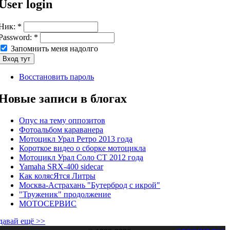
User login
Ник:
*
Password:
*
Запомнить меня надолго
Восстановить пароль
Новые записи в блогах
Опус на тему оппозитов
Фотоальбом караванера
Мотоцикл Урал Ретро 2013 года
Короткое видео о сборке мотоцикла
Мотоцикл Урал Соло СТ 2012 года
Yamaha SRX-400 sidecar
Как колясЯтся Литры
Москва-Астрахань "Бутерброд с икрой"
"Труженик" продолжение
МОТОСЕРВИС
давай ещё >>