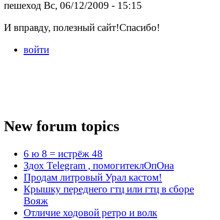
пешеход Вс, 06/12/2009 - 15:15
И вправду, полезный сайт!Спасибо!
войти
New forum topics
6 ю 8 = истрёж 48
Здох Telegram , помогитеклОпОна
Продам литровый Урал кастом!
Крышку переднего гтц или гтц в сборе
Вояж
Отличие ходовой ретро и волк