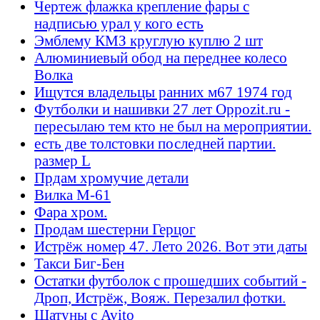
Чертеж флажка крепление фары с
надписью урал у кого есть
Эмблему КМЗ круглую куплю 2 шт
Алюминиевый обод на переднее колесо
Волка
Ищутся владельцы ранних м67 1974 год
Футболки и нашивки 27 лет Oppozit.ru -
пересылаю тем кто не был на мероприятии.
есть две толстовки последней партии.
размер L
Прдам хромучие детали
Вилка М-61
Фара хром.
Продам шестерни Герцог
Истрёж номер 47. Лето 2026. Вот эти даты
Такси Биг-Бен
Остатки футболок с прошедших событий -
Дроп, Истрёж, Вояж. Перезалил фотки.
Шатуны с Avito