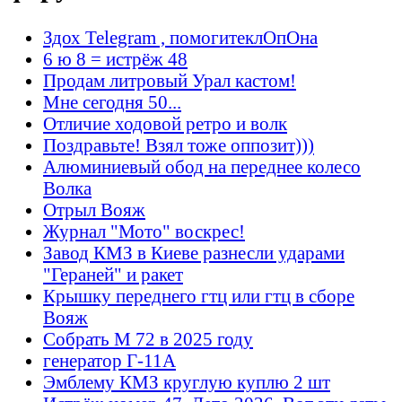
Здох Telegram , помогитеклОпОна
6 ю 8 = истрёж 48
Продам литровый Урал кастом!
Мне сегодня 50...
Отличие ходовой ретро и волк
Поздравьте! Взял тоже оппозит)))
Алюминиевый обод на переднее колесо
Волка
Отрыл Вояж
Журнал "Мото" воскрес!
Завод КМЗ в Киеве разнесли ударами
"Гераней" и ракет
Крышку переднего гтц или гтц в сборе
Вояж
Собрать М 72 в 2025 году
генератор Г-11А
Эмблему КМЗ круглую куплю 2 шт