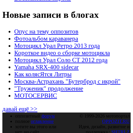
Новые записи в блогах
Опус на тему оппозитов
Фотоальбом караванера
Мотоцикл Урал Ретро 2013 года
Короткое видео о сборке мотоцикла
Мотоцикл Урал Соло СТ 2012 года
Yamaha SRX-400 sidecar
Как колясЯтся Литры
Москва-Астрахань "Бутерброд с икрой"
"Труженик" продолжение
МОТОСЕРВИС
давай ещё >>
оппозитный
форум
© 1999-2026 мотопортал
полное
оглавление
OPPOZIT.RU
хотите вы этого или
Идея, дизайн, развитие и
нет, но сайт
поддержка :
SHTRLZ