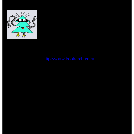
Anonymous
привет братва , вот нашол в инэте сайт
(пешеход)
по книгам , там качал сказку для сына, и
нашол там кучу книг про мотоликлы,
качайте бесплатно и четайте с
удовольствием. только что скачал от туда
(Теория, расчот и конструкция
мотоцикла. 1947года) ачуметь я самую
на сайте: янв-70
старую книгу только библию в руках
нахождение:
держал. а это есче круче.
Тверь
вот суда заходите
http://www.bookarchive.ru
. там в
поисковике слева на верху в ведите
заветное слово (мотоцикл), после
выбирайте то что вам надо, жмите на
зеленой полоске то что выбрали или с
низу выбранного на слово(подробно),
после аткроется страничка там найдите
где скачивать я скачиваю через
depositfiles.com:, нажмете туда после
откроится дополнительная страница там
будет выбор скачать
(бесплатно)или(GOLD-пользователь),
жмите на (бесплатно) и после 60секунд
качайте и будет вам счастье.