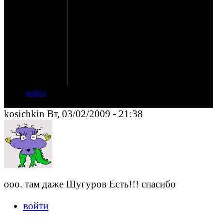
А теперь сообщение для дарогого
администратора. Я очень рад что есть
ваш сайт , ваш сайт это враг моей жены
потому что Я здесь проподаю постоянно.
Обожаю все что на 2х калесах, если я
чтото зделал не так рекламу двинул или
есче чтото то, то простите . но дайте
пожалуйста это инфо остальным, где
можно скачать КНИГИ ПРО МОТО.
П.С. благодарствую......
войти
kosichkin Вт, 03/02/2009 - 21:38
ооо. там даже Шугуров Есть!!! спасибо
войти