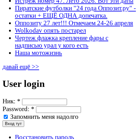
Истрёж номер 47. Лето 2026. Вот эти даты
Пиратские футболки "24 года Оппозит.ру" -
остатки + ЕЩЁ ОДНА допечатка.
Оппозиту 27 лет!!! Отмечаем 24-26 апреля
Wolkodav опять постарел
Чертеж флажка крепление фары с
надписью урал у кого есть
Наша мотожизнь
давай ещё >>
User login
Ник:
*
Password:
*
Запомнить меня надолго
Восстановить пароль