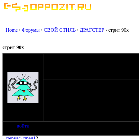
Home
›
Форумы
›
СВОЙ СТИЛЬ
›
ДРАГСТЕР
› стрит 90х
стрит 90х
оппозитчик
Anonymous
25-11-08 0:53
(пешеход)
В таком он виде сейчас, скромно, аля 90е
Руки снова добрались до внешнего вида...
на сайте: янв-70
нахождение:
Тверь
войти
« первая
‹ пред
1
2