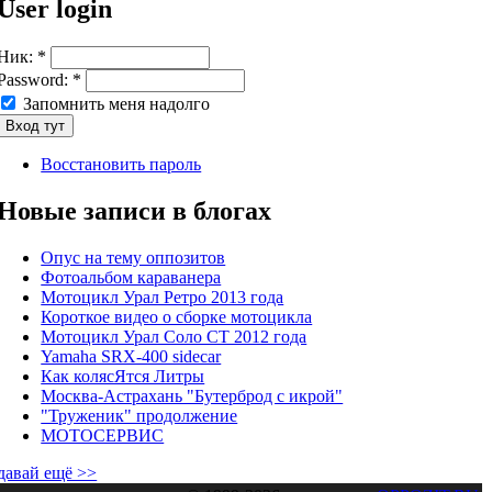
User login
Ник:
*
Password:
*
Запомнить меня надолго
Восстановить пароль
Новые записи в блогах
Опус на тему оппозитов
Фотоальбом караванера
Мотоцикл Урал Ретро 2013 года
Короткое видео о сборке мотоцикла
Мотоцикл Урал Соло СТ 2012 года
Yamaha SRX-400 sidecar
Как колясЯтся Литры
Москва-Астрахань "Бутерброд с икрой"
"Труженик" продолжение
МОТОСЕРВИС
давай ещё >>