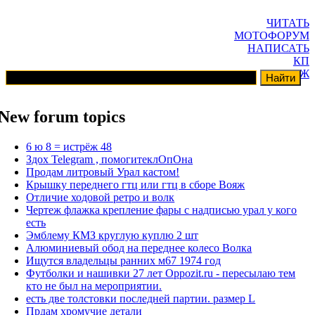
ЧИТАТЬ
МОТОФОРУМ
НАПИСАТЬ
КП
ГАРАЖ
New forum topics
6 ю 8 = истрёж 48
Здох Telegram , помогитеклОпОна
Продам литровый Урал кастом!
Крышку переднего гтц или гтц в сборе Вояж
Отличие ходовой ретро и волк
Чертеж флажка крепление фары с надписью урал у кого
есть
Эмблему КМЗ круглую куплю 2 шт
Алюминиевый обод на переднее колесо Волка
Ищутся владельцы ранних м67 1974 год
Футболки и нашивки 27 лет Oppozit.ru - пересылаю тем
кто не был на мероприятии.
есть две толстовки последней партии. размер L
Прдам хромучие детали