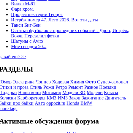
Вилка М-61
Фара хром.
Продам шестерни Герцог
Истрёж номер 47. Лето 2026. Вот эти даты
Такси Биг-Бен
Остатки футболок с прошедших событий - Дроп, Истрёж,
Вояж. Перезалил фотки.
Шатуны с Avito
Мне сегодня 50...
давай ещё >>
РАЗДЕЛЫ
Юмор
Электрика
Чоппер
Ходовая
Химия
Фото
Супер-самопал
Стихи и проза
Стиль
Рожи
Ретро
Ремонт
Разное
Поездки
Подарки
Наши кони
Мотомир
Модели 3D
Модели
Крысы
Коляски
Карбюраторы
КМЗ
ИМЗ
Закон
Зажигание
Двигатель
Байки про байки
Авто
oppozit.ru
Honda
BMW
more tags
Активные обсуждения форума