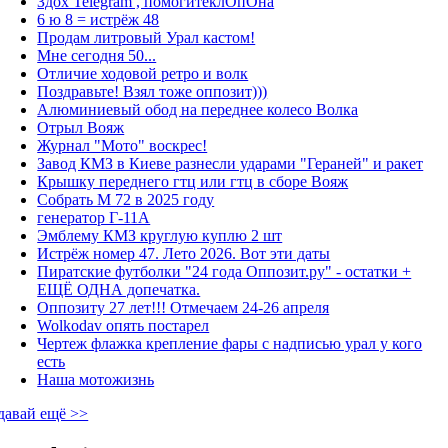
Здох Telegram , помогитеклОпОна
6 ю 8 = истрёж 48
Продам литровый Урал кастом!
Мне сегодня 50...
Отличие ходовой ретро и волк
Поздравьте! Взял тоже оппозит)))
Алюминиевый обод на переднее колесо Волка
Отрыл Вояж
Журнал "Мото" воскрес!
Завод КМЗ в Киеве разнесли ударами "Гераней" и ракет
Крышку переднего гтц или гтц в сборе Вояж
Собрать М 72 в 2025 году
генератор Г-11А
Эмблему КМЗ круглую куплю 2 шт
Истрёж номер 47. Лето 2026. Вот эти даты
Пиратские футболки "24 года Оппозит.ру" - остатки +
ЕЩЁ ОДНА допечатка.
Оппозиту 27 лет!!! Отмечаем 24-26 апреля
Wolkodav опять постарел
Чертеж флажка крепление фары с надписью урал у кого
есть
Наша мотожизнь
давай ещё >>