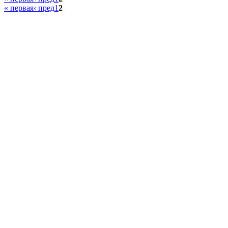
« первая
‹ пред
1
2