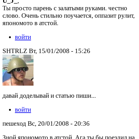
U_J_
,
Ты просто парень с залатыми руками. честно
слово. Очень стильно поучается, оппазит рулит,
япономото в атстой.
войти
SHTRLZ Вт, 15/01/2008 - 15:26
давай доделывай и статью пиши...
войти
пешеход Вс, 20/01/2008 - 20:36
Зной япономото в атстой. Ага ты бы поездил на