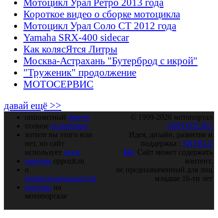
Мотоцикл Урал Ретро 2013 года
Короткое видео о сборке мотоцикла
Мотоцикл Урал Соло СТ 2012 года
Yamaha SRX-400 sidecar
Как колясЯтся Литры
Москва-Астрахань "Бутерброд с икрой"
"Труженик" продолжение
МОТОСЕРВИС
давай ещё >>
оппозитный
форум
© 1999-2026 мотопортал
полное
оглавление
OPPOZIT.RU
хотите вы этого или
Идея, дизайн, развитие и
нет, но сайт
поддержка :
SHTRLZ
использует
куки
16+
Сайт может содержать
закрома
oppozit.ru
контент,
о
не предназначенный для лиц
конфиденциальности
младше 16-ти лет
реклама
на
мотопортале