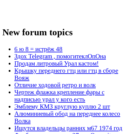
New forum topics
6 ю 8 = истрёж 48
Здох Telegram , помогитеклОпОна
Продам литровый Урал кастом!
Крышку переднего гтц или гтц в сборе
Вояж
Отличие ходовой ретро и волк
Чертеж флажка крепление фары с
надписью урал у кого есть
Эмблему КМЗ круглую куплю 2 шт
Алюминиевый обод на переднее колесо
Волка
Ищутся владельцы ранних м67 1974 год