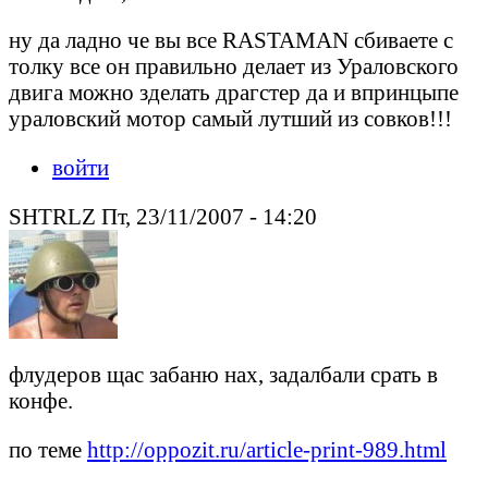
ну да ладно че вы все RASTAMAN сбиваете с
толку все он правильно делает из Ураловского
двига можно зделать драгстер да и впринцыпе
ураловский мотор самый лутший из совков!!!
войти
SHTRLZ Пт, 23/11/2007 - 14:20
флудеров щас забаню нах, задалбали срать в
конфе.
по теме
http://oppozit.ru/article-print-989.html