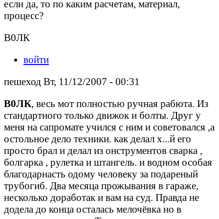
если да, то по каким расчетам, материал,
процесс?
В0ЛК
войти
пешеход Вт, 11/12/2007 - 00:31
В0ЛК
, весь мот полностью ручная рабюта. Из
стандартного только движок и болты. Друг у
меня на сапромате учился с ним и советовался ,а
остольное дело техники. как делал х...й его
просто брал и делал из онструментов сварка ,
болгарка , рулетка и штангель. и водном особая
благодарнасть одому человеку за подареный
трубогиб. Два месяца прожывания в гараже,
несколько доработак и вам на суд. Правда не
додела до конца осталась мелочёвка но в