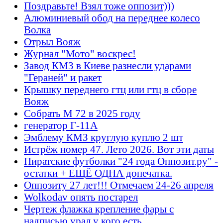
Поздравьте! Взял тоже оппозит)))
Алюминиевый обод на переднее колесо
Волка
Отрыл Вояж
Журнал "Мото" воскрес!
Завод КМЗ в Киеве разнесли ударами
"Гераней" и ракет
Крышку переднего гтц или гтц в сборе
Вояж
Собрать М 72 в 2025 году
генератор Г-11А
Эмблему КМЗ круглую куплю 2 шт
Истрёж номер 47. Лето 2026. Вот эти даты
Пиратские футболки "24 года Оппозит.ру" -
остатки + ЕЩЁ ОДНА допечатка.
Оппозиту 27 лет!!! Отмечаем 24-26 апреля
Wolkodav опять постарел
Чертеж флажка крепление фары с
надписью урал у кого есть