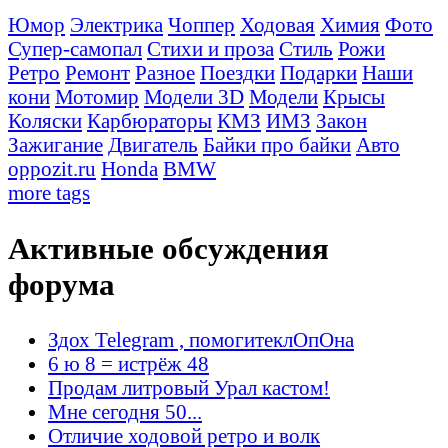
Юмор
Электрика
Чоппер
Ходовая
Химия
Фото
Супер-самопал
Стихи и проза
Стиль
Рожи
Ретро
Ремонт
Разное
Поездки
Подарки
Наши
кони
Мотомир
Модели 3D
Модели
Крысы
Коляски
Карбюраторы
КМЗ
ИМЗ
Закон
Зажигание
Двигатель
Байки про байки
Авто
oppozit.ru
Honda
BMW
more tags
Активные обсуждения
форума
Здох Telegram , помогитеклОпОна
6 ю 8 = истрёж 48
Продам литровый Урал кастом!
Мне сегодня 50...
Отличие ходовой ретро и волк