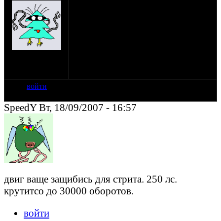
Хочу сделать из своего урала стрит с
намеком на стиль, а не на
"пуляния"Прочитал, что двиг от ИМЗ
8.103.10 оч хороший! действительно это
так?
на сайте: янв-70
нахождение:
Тверь
войти
SpeedY Вт, 18/09/2007 - 16:57
двиг ваще защибись для стрита. 250 лс.
крутитсо до 30000 оборотов.
войти