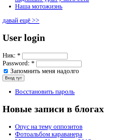
Наша мотожизнь
давай ещё >>
User login
Ник:
*
Password:
*
Запомнить меня надолго
Восстановить пароль
Новые записи в блогах
Опус на тему оппозитов
Фотоальбом караванера