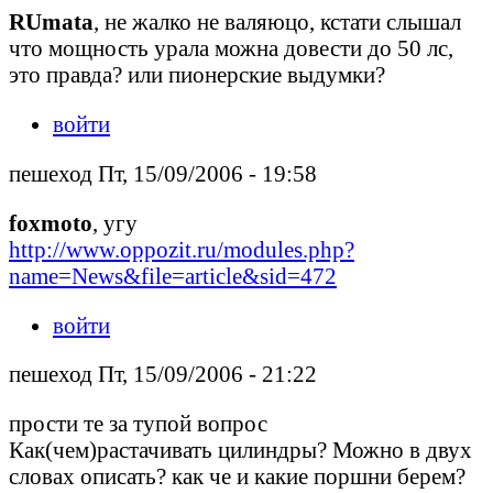
RUmata
, не жалко не валяюцо, кстати слышал
что мощность урала можна довести до 50 лс,
это правда? или пионерские выдумки?
войти
пешеход Пт, 15/09/2006 - 19:58
foxmoto
, угу
http://www.oppozit.ru/modules.php?
name=News&file=article&sid=472
войти
пешеход Пт, 15/09/2006 - 21:22
прости те за тупой вопрос
Как(чем)растачивать цилиндры? Можно в двух
словах описать? как че и какие поршни берем?