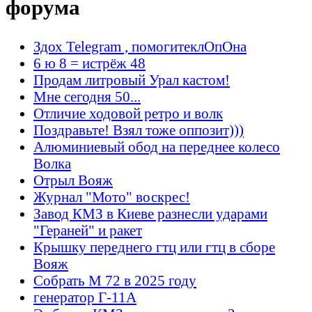
форума
Здох Telegram , помогитеклОпОна
6 ю 8 = истрёж 48
Продам литровый Урал кастом!
Мне сегодня 50...
Отличие ходовой ретро и волк
Поздравьте! Взял тоже оппозит)))
Алюминиевый обод на переднее колесо
Волка
Отрыл Вояж
Журнал "Мото" воскрес!
Завод КМЗ в Киеве разнесли ударами
"Гераней" и ракет
Крышку переднего гтц или гтц в сборе
Вояж
Собрать М 72 в 2025 году
генератор Г-11А