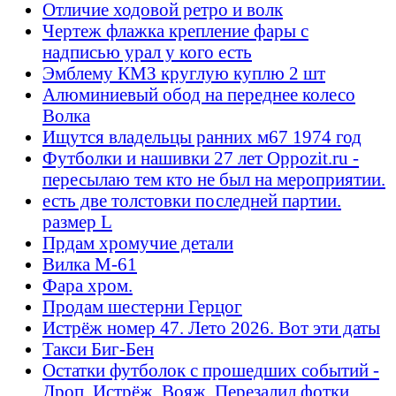
Отличие ходовой ретро и волк
Чертеж флажка крепление фары с
надписью урал у кого есть
Эмблему КМЗ круглую куплю 2 шт
Алюминиевый обод на переднее колесо
Волка
Ищутся владельцы ранних м67 1974 год
Футболки и нашивки 27 лет Oppozit.ru -
пересылаю тем кто не был на мероприятии.
есть две толстовки последней партии.
размер L
Прдам хромучие детали
Вилка М-61
Фара хром.
Продам шестерни Герцог
Истрёж номер 47. Лето 2026. Вот эти даты
Такси Биг-Бен
Остатки футболок с прошедших событий -
Дроп, Истрёж, Вояж. Перезалил фотки.