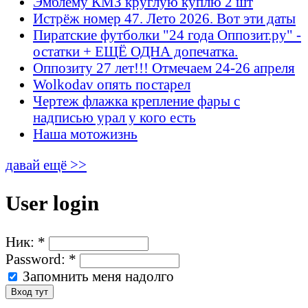
Эмблему КМЗ круглую куплю 2 шт
Истрёж номер 47. Лето 2026. Вот эти даты
Пиратские футболки "24 года Оппозит.ру" -
остатки + ЕЩЁ ОДНА допечатка.
Оппозиту 27 лет!!! Отмечаем 24-26 апреля
Wolkodav опять постарел
Чертеж флажка крепление фары с
надписью урал у кого есть
Наша мотожизнь
давай ещё >>
User login
Ник:
*
Password:
*
Запомнить меня надолго