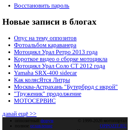
Восстановить пароль
Новые записи в блогах
Опус на тему оппозитов
Фотоальбом караванера
Мотоцикл Урал Ретро 2013 года
Короткое видео о сборке мотоцикла
Мотоцикл Урал Соло СТ 2012 года
Yamaha SRX-400 sidecar
Как колясЯтся Литры
Москва-Астрахань "Бутерброд с икрой"
"Труженик" продолжение
МОТОСЕРВИС
давай ещё >>
оппозитный
форум
© 1999-2026 мотопортал
полное
оглавление
OPPOZIT.RU