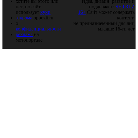
хотите вы этого или
Идея, дизайн, развитие и
нет, но сайт
поддержка :
SHTRLZ
использует
куки
16+
Сайт может содержать
закрома
oppozit.ru
контент,
о
не предназначенный для лиц
конфиденциальности
младше 16-ти лет
реклама
на
мотопортале