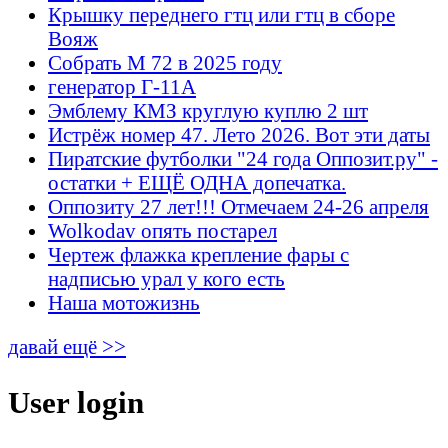
Крышку переднего гтц или гтц в сборе
Вояж
Собрать М 72 в 2025 году
генератор Г-11А
Эмблему КМЗ круглую куплю 2 шт
Истрёж номер 47. Лето 2026. Вот эти даты
Пиратские футболки "24 года Оппозит.ру" -
остатки + ЕЩЁ ОДНА допечатка.
Оппозиту 27 лет!!! Отмечаем 24-26 апреля
Wolkodav опять постарел
Чертеж флажка крепление фары с
надписью урал у кого есть
Наша мотожизнь
давай ещё >>
User login