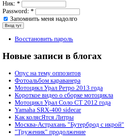
Ник:
*
Password:
*
Запомнить меня надолго
Восстановить пароль
Новые записи в блогах
Опус на тему оппозитов
Фотоальбом караванера
Мотоцикл Урал Ретро 2013 года
Короткое видео о сборке мотоцикла
Мотоцикл Урал Соло СТ 2012 года
Yamaha SRX-400 sidecar
Как колясЯтся Литры
Москва-Астрахань "Бутерброд с икрой"
"Труженик" продолжение