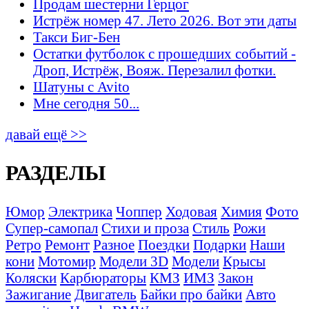
Продам шестерни Герцог
Истрёж номер 47. Лето 2026. Вот эти даты
Такси Биг-Бен
Остатки футболок с прошедших событий -
Дроп, Истрёж, Вояж. Перезалил фотки.
Шатуны с Avito
Мне сегодня 50...
давай ещё >>
РАЗДЕЛЫ
Юмор
Электрика
Чоппер
Ходовая
Химия
Фото
Супер-самопал
Стихи и проза
Стиль
Рожи
Ретро
Ремонт
Разное
Поездки
Подарки
Наши
кони
Мотомир
Модели 3D
Модели
Крысы
Коляски
Карбюраторы
КМЗ
ИМЗ
Закон
Зажигание
Двигатель
Байки про байки
Авто