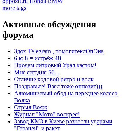
oppozit.ru
Honda
BMW
more tags
Активные обсуждения
форума
Здох Telegram , помогитеклОпОна
6 ю 8 = истрёж 48
Продам литровый Урал кастом!
Мне сегодня 50...
Отличие ходовой ретро и волк
Поздравьте! Взял тоже оппозит)))
Алюминиевый обод на переднее колесо
Волка
Отрыл Вояж
Журнал "Мото" воскрес!
Завод КМЗ в Киеве разнесли ударами
"Гераней" и ракет