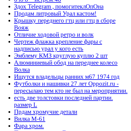
Здох Telegram , помогитеклОпОна
Продам литровый Урал кастом!
Крышку переднего гтц или гтц в сборе
Вояж
Отличие ходовой ретро и волк
Чертеж флажка крепление фары с
надписью урал у кого есть
Эмблему КМЗ круглую куплю 2 шт
Алюминиевый обод на переднее колесо
Волка
Ищутся владельцы ранних м67 1974 год
Футболки и нашивки 27 лет Oppozit.ru -
пересылаю тем кто не был на мероприятии.
есть две толстовки последней партии.
размер L
Прдам хромучие детали
Вилка М-61
Фара хром.