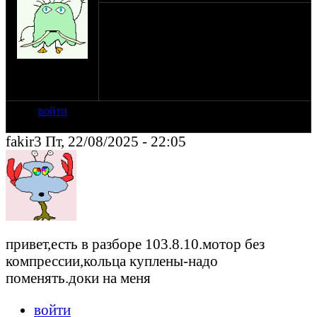
Куплю Имз. Главный критерий рабочий
мотор и переоформляемые документы,
бюджет не большой.
на сайте: дек-04
нахождение:
Moscow
войти
fakir3 Пт, 22/08/2025 - 22:05
привет,есть в разборе 103.8.10.мотор без
компрессии,кольца куплены-надо
поменять.доки на меня
войти