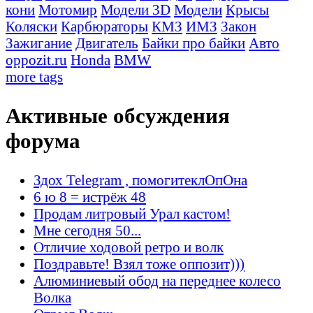
кони
Мотомир
Модели 3D
Модели
Крысы
Коляски
Карбюраторы
КМЗ
ИМЗ
Закон
Зажигание
Двигатель
Байки про байки
Авто
oppozit.ru
Honda
BMW
more tags
Активные обсуждения
форума
Здох Telegram , помогитеклОпОна
6 ю 8 = истрёж 48
Продам литровый Урал кастом!
Мне сегодня 50...
Отличие ходовой ретро и волк
Поздравьте! Взял тоже оппозит)))
Алюминиевый обод на переднее колесо
Волка