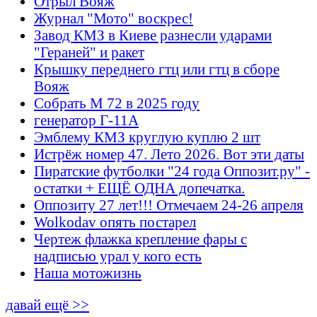
Отрыл Вояж
Журнал "Мото" воскрес!
Завод КМЗ в Киеве разнесли ударами
"Гераней" и ракет
Крышку переднего гтц или гтц в сборе
Вояж
Собрать М 72 в 2025 году
генератор Г-11А
Эмблему КМЗ круглую куплю 2 шт
Истрёж номер 47. Лето 2026. Вот эти даты
Пиратские футболки "24 года Оппозит.ру" -
остатки + ЕЩЁ ОДНА допечатка.
Оппозиту 27 лет!!! Отмечаем 24-26 апреля
Wolkodav опять постарел
Чертеж флажка крепление фары с
надписью урал у кого есть
Наша мотожизнь
давай ещё >>