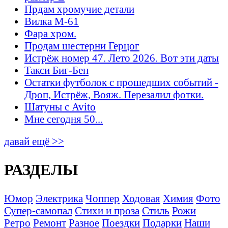
Прдам хромучие детали
Вилка М-61
Фара хром.
Продам шестерни Герцог
Истрёж номер 47. Лето 2026. Вот эти даты
Такси Биг-Бен
Остатки футболок с прошедших событий -
Дроп, Истрёж, Вояж. Перезалил фотки.
Шатуны с Avito
Мне сегодня 50...
давай ещё >>
РАЗДЕЛЫ
Юмор
Электрика
Чоппер
Ходовая
Химия
Фото
Супер-самопал
Стихи и проза
Стиль
Рожи
Ретро
Ремонт
Разное
Поездки
Подарки
Наши