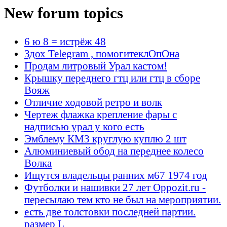
New forum topics
6 ю 8 = истрёж 48
Здох Telegram , помогитеклОпОна
Продам литровый Урал кастом!
Крышку переднего гтц или гтц в сборе
Вояж
Отличие ходовой ретро и волк
Чертеж флажка крепление фары с
надписью урал у кого есть
Эмблему КМЗ круглую куплю 2 шт
Алюминиевый обод на переднее колесо
Волка
Ищутся владельцы ранних м67 1974 год
Футболки и нашивки 27 лет Oppozit.ru -
пересылаю тем кто не был на мероприятии.
есть две толстовки последней партии.
размер L