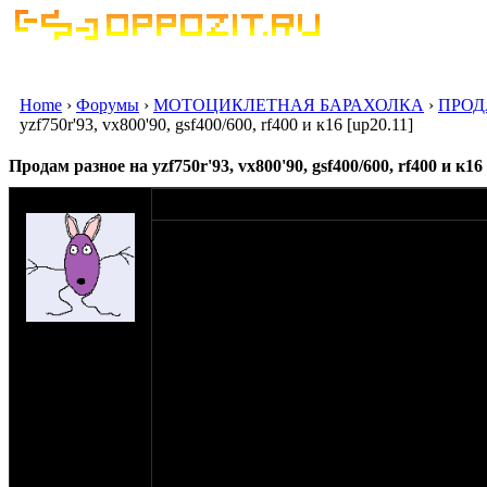
Home
›
Форумы
›
МОТОЦИКЛЕТНАЯ БАРАХОЛКА
›
ПРОД
yzf750r'93, vx800'90, gsf400/600, rf400 и к16 [up20.11]
Продам разное на yzf750r'93, vx800'90, gsf400/600, rf400 и к16
оппозитчик tuvor
08-08-19 16:44
продам цепь привода вспомогательных агрег
Chain, Primary, Yamaha
4FM-11456-00-00
36Y-11456-00-00
и башмак к ней
на сайте: июл-10
Guide, Upper, Yamaha
нахождение:
1AE-11474-00-00
Ульяновская
fj1100/1200 fzx750 fzr750/1000 xjr1200/1300 
область
3000=
yamaha yzf750r'93:
бак всборе с бензонасосом (ключ от люка в 
сиденье заднее - 1000=