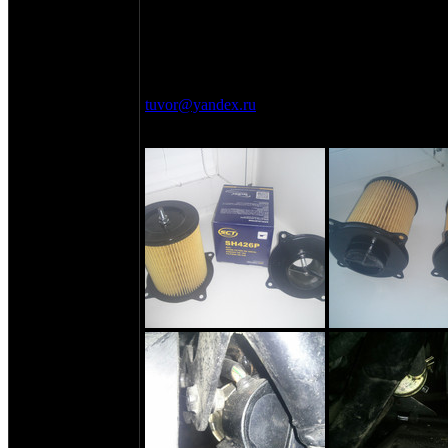
3000=
Глушитель gsf600 (родной, тихий) - 4000=
иж к16:
маятник - 1000=
tuvor@yandex.ru
, телефон +790235656пятьш
Местонахождение - ульяновск.