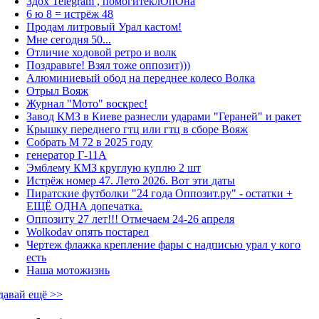
Здох Telegram , помогитеклОпОна
6 ю 8 = истрёж 48
Продам литровый Урал кастом!
Мне сегодня 50...
Отличие ходовой ретро и волк
Поздравьте! Взял тоже оппозит)))
Алюминиевый обод на переднее колесо Волка
Отрыл Вояж
Журнал "Мото" воскрес!
Завод КМЗ в Киеве разнесли ударами "Гераней" и ракет
Крышку переднего гтц или гтц в сборе Вояж
Собрать М 72 в 2025 году
генератор Г-11А
Эмблему КМЗ круглую куплю 2 шт
Истрёж номер 47. Лето 2026. Вот эти даты
Пиратские футболки "24 года Оппозит.ру" - остатки +
ЕЩЁ ОДНА допечатка.
Оппозиту 27 лет!!! Отмечаем 24-26 апреля
Wolkodav опять постарел
Чертеж флажка крепление фары с надписью урал у кого
есть
Наша мотожизнь
давай ещё >>