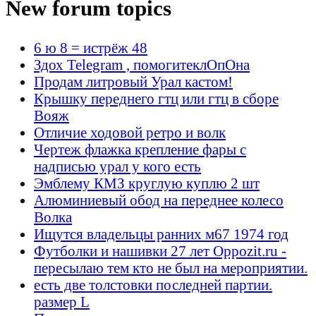
New forum topics
6 ю 8 = истрёж 48
Здох Telegram , помогитеклОпОна
Продам литровый Урал кастом!
Крышку переднего гтц или гтц в сборе
Вояж
Отличие ходовой ретро и волк
Чертеж флажка крепление фары с
надписью урал у кого есть
Эмблему КМЗ круглую куплю 2 шт
Алюминиевый обод на переднее колесо
Волка
Ищутся владельцы ранних м67 1974 год
Футболки и нашивки 27 лет Oppozit.ru -
пересылаю тем кто не был на мероприятии.
есть две толстовки последней партии.
размер L