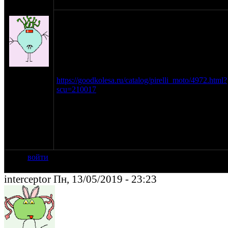
оппозитчик
13-05-19 22:42
Shlans
Задача: тяжелый мотоцикл, надобно проехать
пару - тройку км по песку, вероятно, сухому.
Обычно езжу на чистой шоссейке, типа д404 и
подобного. Размерность 170/70-16 или 150/80-
16.
на сайте:
Нашел вот такой вариант:
ноя-04
https://goodkolesa.ru/catalog/pirelli_moto/4972.html?
нахождение:
scu=210017
Пущино
Вроде бы протектор есть, но... ?
Вторым вариантом вижу моток веревки 8 - 10
мм и непосредственно перед песками навязать
оную поверх того же д404...
войти
interceptor Пн, 13/05/2019 - 23:23