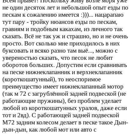
Всем прывет! Поскольку живу возле моря уже
не один десяток лет и небольшой опыт езды по
пескам к сожалению имеется :)))... нацарапаю
тут пару - тройку нюансов езды по пескам,
гравиям и подобным какахам, из личного так
сказать. Всё не так уж и страшно, но и не очень
просто. Вот сколько мне приходилось в них
буксовать и всяко разно там выё..., можно с
увереностью сказать, что песок не любит
оборотов больших. Допустим если сравнивать
на песке нижнеклапанник и верхнеклапанник
(короткошатунный), то неоспоримое
преимущество имеет нижнеклапанный мотор
(так м 72 с загрублённой задней подвеской (не
работающие пружины), без проблем уделает
любой из короткошатунных уралов, даже если
тот и 2вд). С работающей задней подвеской
М72 задним колесом делает в песке такое Дын-
дын-дын, как любой мот или авто с