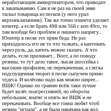
неработающим аммортизатором, что приводит
к закапыванию. Сам я не раз на своей эмке
таскал товарища из песков (у него урал
верхнеклапанник). Так же точно планета уделает
юпитер, а если брать 49й или 56й с кпп 49го, то
там вообще без проблем и лишнего напрягу...
Юпитер в песке это прям беда. Не раз
приходилось его не то что толкать, а кантовать
через руль, да, катить можно сказать. А что
делать, если приливает... Воот, а по поводу
резины, то тут дело такое, лысая шоссейка с
высоким профилем, не перекаченная, а слегка
подспущенная творит в песке сыпучем прямо
чудеса. И колёсико надо как можно ширее...
ВШК! Однако по гравию всёж таки лучше
будет колёс поагрессивней, но обороты
небольшие, внатяг и опять же ВШК и не
перекачивать. Вообще все говна любят чтоб
резина "играла", а не была накачана как кол.