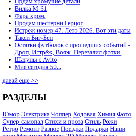
Прдам хромучие детали
Вилка М-61
Фара хром.
Продам шестерни Герцог
Истрёж номер 47. Лето 2026. Вот эти даты
Такси Биг-Бен
Остатки футболок с прошедших событий -
Дроп, Истрёж, Вояж. Перезалил фотки.
Шатуны с Avito
Мне сегодня 50...
давай ещё >>
РАЗДЕЛЫ
Юмор
Электрика
Чоппер
Ходовая
Химия
Фото
Супер-самопал
Стихи и проза
Стиль
Рожи
Ретро
Ремонт
Разное
Поездки
Подарки
Наши
кони
Мотомир
Модели 3D
Модели
Крысы