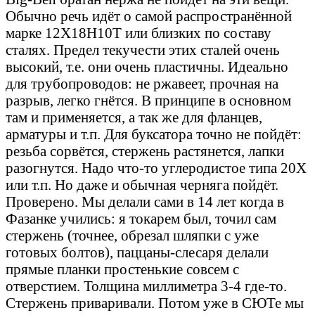
Обычно речь идёт о самой распространённой
марке 12Х18Н10Т или близких по составу
сталях. Предел текучести этих сталей очень
высокий, т.е. они очень пластичны. Идеально
для трубопроводов: не ржавеет, прочная на
разрыв, легко гнётся. В принципе в основном
там и применяется, а так же для фланцев,
арматуры и т.п. Для буксатора точно не пойдёт:
резьба сорвётся, стержень растянется, лапки
разогнутся. Надо что-то углеродистое типа 20Х
или т.п. Но даже и обычная черняга пойдёт.
Проверено. Мы делали сами в 14 лет когда в
Фазанке учились: я токарем был, точил сам
стержень (точнее, обрезал шляпки с уже
готовых болтов), паццаны-слесаря делали
прямые планки простенькие совсем с
отверстием. Толщина миллиметра 3-4 где-то.
Стержень приваривали. Потом уже в СЮТе мы