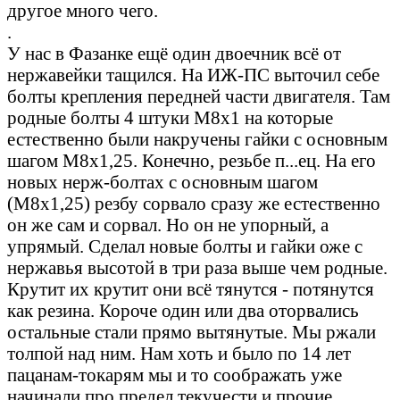
другое много чего.
.
У нас в Фазанке ещё один двоечник всё от
нержавейки тащился. На ИЖ-ПС выточил себе
болты крепления передней части двигателя. Там
родные болты 4 штуки М8х1 на которые
естественно были накручены гайки с основным
шагом М8х1,25. Конечно, резьбе п...ец. На его
новых нерж-болтах с основным шагом
(М8х1,25) резбу сорвало сразу же естественно
он же сам и сорвал. Но он не упорный, а
упрямый. Сделал новые болты и гайки оже с
нержавья высотой в три раза выше чем родные.
Крутит их крутит они всё тянутся - потянутся
как резина. Короче один или два оторвались
остальные стали прямо вытянутые. Мы ржали
толпой над ним. Нам хоть и было по 14 лет
пацанам-токарям мы и то соображать уже
начинали про предел текучести и прочие