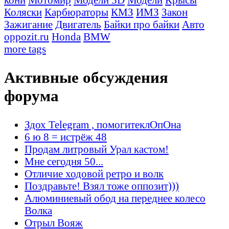
Коляски
Карбюраторы
КМЗ
ИМЗ
Закон
Зажигание
Двигатель
Байки про байки
Авто
oppozit.ru
Honda
BMW
more tags
Активные обсуждения
форума
Здох Telegram , помогитеклОпОна
6 ю 8 = истрёж 48
Продам литровый Урал кастом!
Мне сегодня 50...
Отличие ходовой ретро и волк
Поздравьте! Взял тоже оппозит)))
Алюминиевый обод на переднее колесо
Волка
Отрыл Вояж