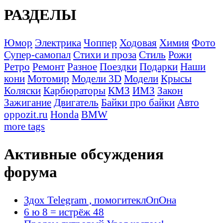
РАЗДЕЛЫ
Юмор
Электрика
Чоппер
Ходовая
Химия
Фото
Супер-самопал
Стихи и проза
Стиль
Рожи
Ретро
Ремонт
Разное
Поездки
Подарки
Наши
кони
Мотомир
Модели 3D
Модели
Крысы
Коляски
Карбюраторы
КМЗ
ИМЗ
Закон
Зажигание
Двигатель
Байки про байки
Авто
oppozit.ru
Honda
BMW
more tags
Активные обсуждения
форума
Здох Telegram , помогитеклОпОна
6 ю 8 = истрёж 48