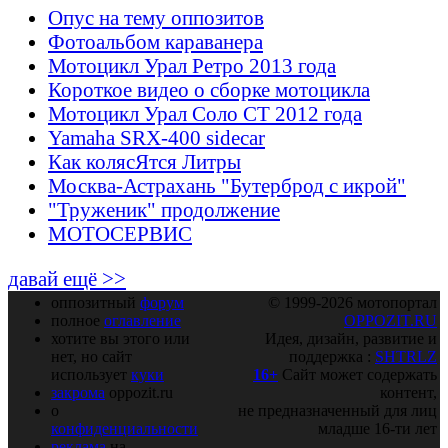
Опус на тему оппозитов
Фотоальбом караванера
Мотоцикл Урал Ретро 2013 года
Короткое видео о сборке мотоцикла
Мотоцикл Урал Соло СТ 2012 года
Yamaha SRX-400 sidecar
Как колясЯтся Литры
Москва-Астрахань "Бутерброд с икрой"
"Труженик" продолжение
МОТОСЕРВИС
давай ещё >>
оппозитный
форум
© 1999-2026 мотопортал
полное
оглавление
OPPOZIT.RU
хотите вы этого или
Идея, дизайн, развитие и
нет, но сайт
поддержка :
SHTRLZ
использует
куки
16+
Сайт может содержать
закрома
oppozit.ru
контент,
о
не предназначенный для лиц
конфиденциальности
младше 16-ти лет
реклама
на