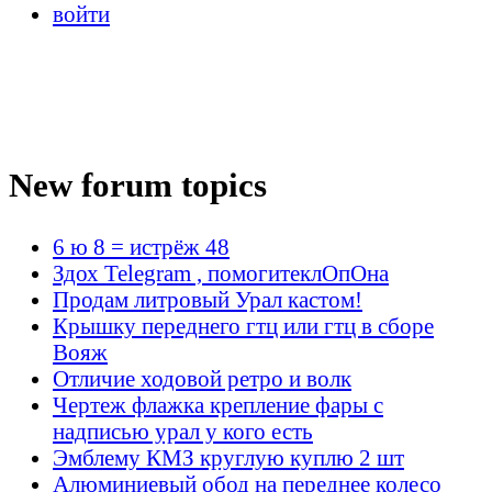
войти
New forum topics
6 ю 8 = истрёж 48
Здох Telegram , помогитеклОпОна
Продам литровый Урал кастом!
Крышку переднего гтц или гтц в сборе
Вояж
Отличие ходовой ретро и волк
Чертеж флажка крепление фары с
надписью урал у кого есть
Эмблему КМЗ круглую куплю 2 шт
Алюминиевый обод на переднее колесо