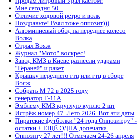
Продам литровый Урал кастом!
Мне сегодня 50...
Отличие ходовой ретро и волк
Поздравьте! Взял тоже оппозит)))
Алюминиевый обод на переднее колесо
Волка
Отрыл Вояж
Журнал "Мото" воскрес!
Завод КМЗ в Киеве разнесли ударами
"Гераней" и ракет
Крышку переднего гтц или гтц в сборе
Вояж
Собрать М 72 в 2025 году
генератор Г-11А
Эмблему КМЗ круглую куплю 2 шт
Истрёж номер 47. Лето 2026. Вот эти даты
Пиратские футболки "24 года Оппозит.ру" -
остатки + ЕЩЁ ОДНА допечатка.
Оппозиту 27 лет!!! Отмечаем 24-26 апреля