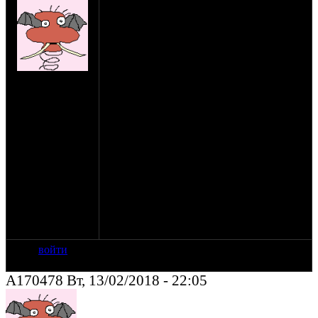
Продам стационарный дизель серии VM
Motori SUN 2105 двух цилиндровый,
четырёхтактный, воздушного
охлаждения с рядным расположением
цилиндров, механическим насосом
высокого давления, непосредственным
на сайте: окт-07
впрыском топлива в цилиндры.
нахождение:
Заводится. Всё навесное в комплекте.
Торжок
Мощность 30 кВт., вес 240 кг. Брал в
качестве привода для большого
компрессора, но планы изменились. Цена
50т. Пересыл ТК возможен, но
предпочтительнее самовывоз. г.Торжок
Тверская обд., трасса М-СПб. т. 8 9О5
6ОЗ 6 четыре О9 Алексей. stepan-
torzhok(ухо) майл ру.
Ещё фото по запросу.
войти
A170478 Вт, 13/02/2018 - 22:05