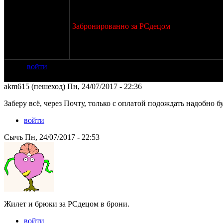
Забронированно за РСдецом
Тел. и почты не будет, акция только для фору
договоримся.
войти
akm615 (пешеход) Пн, 24/07/2017 - 22:36
Заберу всё, через Почту, только с оплатой подождать надобно бу
войти
Сычъ Пн, 24/07/2017 - 22:53
Жилет и брюки за РСдецом в брони.
войти