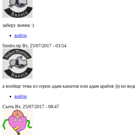
заберу значек :)
войти
Simfer.rip Вт, 25/07/2017 - 03:54
а вообще тема из серии адам канатов или адам арабов ))) но ведь
войти
Сычъ Вт, 25/07/2017 - 08:47