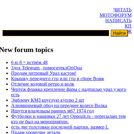
ЧИТАТЬ
МОТОФОРУМ
НАПИСАТЬ
КП
ГАРАЖ
New forum topics
6 ю 8 = истрёж 48
Здох Telegram , помогитеклОпОна
Продам литровый Урал кастом!
Крышку переднего гтц или гтц в сборе Вояж
Отличие ходовой ретро и волк
Чертеж флажка крепление фары с надписью урал у кого
есть
Эмблему КМЗ круглую куплю 2 шт
Алюминиевый обод на переднее колесо Волка
Ищутся владельцы ранних м67 1974 год
Футболки и нашивки 27 лет Oppozit.ru - пересылаю тем
кто не был на мероприятии.
есть две толстовки последней партии. размер L
Прдам хромучие детали