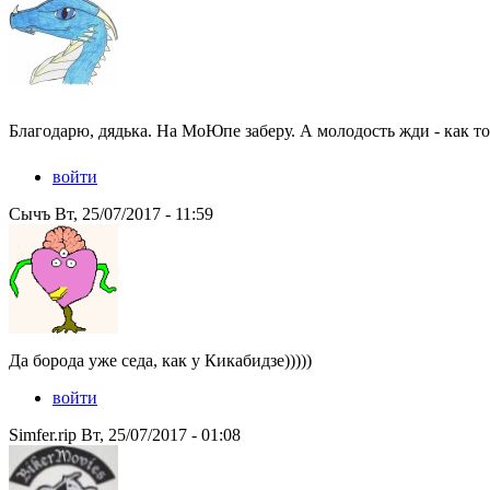
Благодарю, дядька. На МоЮпе заберу. А молодость жди - как толь
Peacedeath подкрался незаметно, но слышен был издалека
войти
Сычъ Вт, 25/07/2017 - 11:59
Да борода уже седа, как у Кикабидзе)))))
войти
Simfer.rip Вт, 25/07/2017 - 01:08