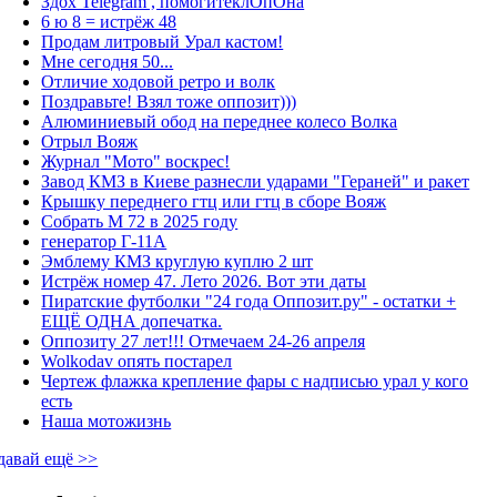
Здох Telegram , помогитеклОпОна
6 ю 8 = истрёж 48
Продам литровый Урал кастом!
Мне сегодня 50...
Отличие ходовой ретро и волк
Поздравьте! Взял тоже оппозит)))
Алюминиевый обод на переднее колесо Волка
Отрыл Вояж
Журнал "Мото" воскрес!
Завод КМЗ в Киеве разнесли ударами "Гераней" и ракет
Крышку переднего гтц или гтц в сборе Вояж
Собрать М 72 в 2025 году
генератор Г-11А
Эмблему КМЗ круглую куплю 2 шт
Истрёж номер 47. Лето 2026. Вот эти даты
Пиратские футболки "24 года Оппозит.ру" - остатки +
ЕЩЁ ОДНА допечатка.
Оппозиту 27 лет!!! Отмечаем 24-26 апреля
Wolkodav опять постарел
Чертеж флажка крепление фары с надписью урал у кого
есть
Наша мотожизнь
давай ещё >>