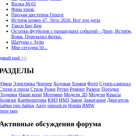
Вилка М-61
Фара хром.
Продам шестерни Герцог
Истрёж номер 47. Лето 2026. Вот эти даты
Такси Биг-Бен
Остатки футболок с прошедших событий - Дроп, Истрёж,
Вояж. Перезалил фотки.
Шатуны с Avito
Мне сегодня 50...
давай ещё >>
РАЗДЕЛЫ
Юмор
Электрика
Чоппер
Ходовая
Химия
Фото
Супер-самопал
Стихи и проза
Стиль
Рожи
Ретро
Ремонт
Разное
Поездки
Подарки
Наши кони
Мотомир
Модели 3D
Модели
Крысы
Коляски
Карбюраторы
КМЗ
ИМЗ
Закон
Зажигание
Двигатель
Байки про байки
Авто
oppozit.ru
Honda
BMW
more tags
Активные обсуждения форума