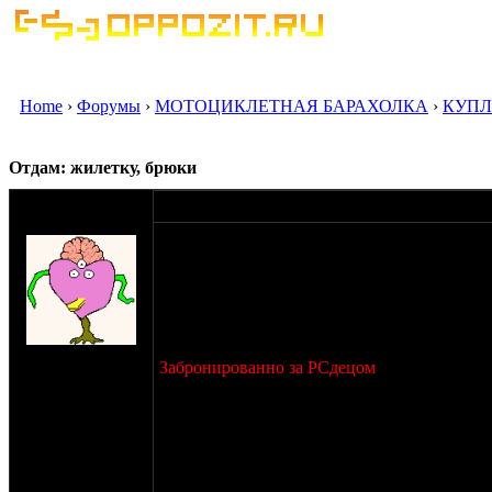
Home
›
Форумы
›
МОТОЦИКЛЕТНАЯ БАРАХОЛКА
›
КУПЛ
Отдам: жилетку, брюки
оппозитчик
24-07-17 21:33
Сычъ
Отдам даром жилетку и брюки.
Жилетка. Р-р 56, линейка для масштаба 60 с
Значек в комплект не входит!
на сайте: сен-07
Забронированно за РСдецом
нахождение:
Москва,
Брюки кожаные. Из тертой кожи, как и курт
Вешняки
повреждения, кожа по бокам тоже имеет по