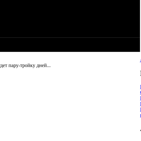
мчан, так что связь здесь в теме или через личку, а там
дет пару-тройку дней...