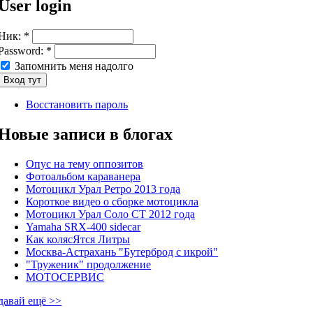
User login
Ник:
*
Password:
*
Запомнить меня надолго
Восстановить пароль
Новые записи в блогах
Опус на тему оппозитов
Фотоальбом караванера
Мотоцикл Урал Ретро 2013 года
Короткое видео о сборке мотоцикла
Мотоцикл Урал Соло СТ 2012 года
Yamaha SRX-400 sidecar
Как колясЯтся Литры
Москва-Астрахань "Бутерброд с икрой"
"Труженик" продолжение
МОТОСЕРВИС
давай ещё >>