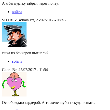
А я бы куртку забрал через почту.
войти
SHTRLZ_admin Вт, 25/07/2017 - 08:46
сыча из байкеров выгнали?
войти
Сычъ Вт, 25/07/2017 - 11:54
Освобождаю гардероб. А то жене шубы некуда вешать.