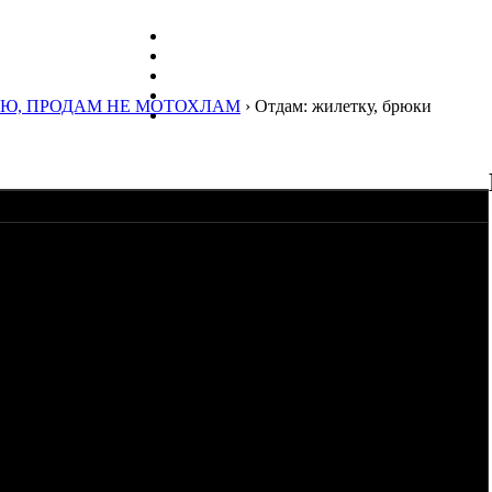
Ю, ПРОДАМ НЕ МОТОХЛАМ
› Отдам: жилетку, брюки
м. Отсутствует подкладка.
ка. Р-р 56, линейка для масштаба 60 см. Подкладка имеет
вреждения, имеются засаленности от ношения.