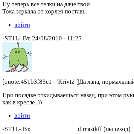
Ну теперь все телки на даче твои.
Тока зеркала от хорлея поставь.
войти
-ST1L- Вт, 24/08/2010 - 11:25
[quote:451b3f83c1="Krivtz"]Да лана, нормальный
При посадке откидываешься назад, при этом рук
как в кресле. ))
войти
-ST1L- Вт,
dimasikff (пешеход)