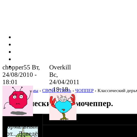
chopper55 Вт,
Overkill
24/08/2010 -
Вс,
18:01
24/04/2011
- 19:18
Home
›
Форумы
›
СВОЙ СТИЛЬ
›
ЧОППЕР
› Классический дерь
Классический дерьмочеппер.
оппозитчик -
23-08-10 23:01
ST1L-
Нормальный
ты
Собственно из всякого хлама и остатков от
мот... Доведёшь