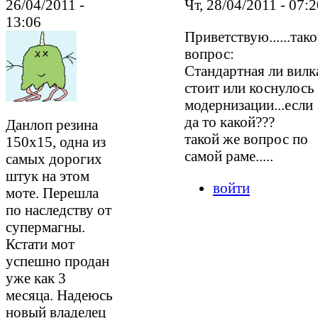
26/04/2011 -
Чт, 28/04/2011 - 07:
13:06
Приветствую......так
вопрос:
Стандартная ли вилк
стоит или коснулось
модернизации...если
да то какой???
Данлоп резина
такой же вопрос по
150х15, одна из
самой раме.....
самых дорогих
штук на этом
войти
моте. Перешла
по наследству от
супермагны.
Кстати мот
успешно продан
уже как 3
месяца. Надеюсь
новый владелец