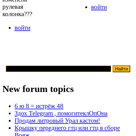
рулевая
войти
колонка???
войти
New forum topics
6 ю 8 = истрёж 48
Здох Telegram , помогитеклОпОна
Продам литровый Урал кастом!
Крышку переднего гтц или гтц в сборе
Вояж