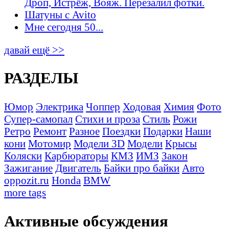
Дроп, Истрёж, Вояж. Перезалил фотки.
Шатуны с Avito
Мне сегодня 50...
давай ещё >>
РАЗДЕЛЫ
Юмор
Электрика
Чоппер
Ходовая
Химия
Фото
Супер-самопал
Стихи и проза
Стиль
Рожи
Ретро
Ремонт
Разное
Поездки
Подарки
Наши
кони
Мотомир
Модели 3D
Модели
Крысы
Коляски
Карбюраторы
КМЗ
ИМЗ
Закон
Зажигание
Двигатель
Байки про байки
Авто
oppozit.ru
Honda
BMW
more tags
Активные обсуждения