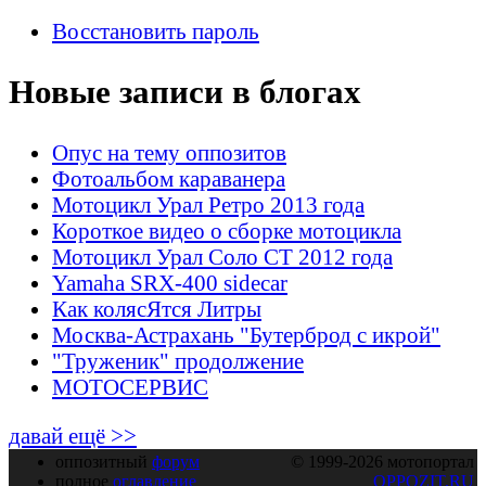
Восстановить пароль
Новые записи в блогах
Опус на тему оппозитов
Фотоальбом караванера
Мотоцикл Урал Ретро 2013 года
Короткое видео о сборке мотоцикла
Мотоцикл Урал Соло СТ 2012 года
Yamaha SRX-400 sidecar
Как колясЯтся Литры
Москва-Астрахань "Бутерброд с икрой"
"Труженик" продолжение
МОТОСЕРВИС
давай ещё >>
оппозитный
форум
© 1999-2026 мотопортал
полное
оглавление
OPPOZIT.RU