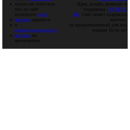
хотите вы этого или
Идея, дизайн, развитие и
нет, но сайт
поддержка :
SHTRLZ
использует
куки
16+
Сайт может содержать
закрома
oppozit.ru
контент,
о
не предназначенный для лиц
конфиденциальности
младше 16-ти лет
реклама
на
мотопортале