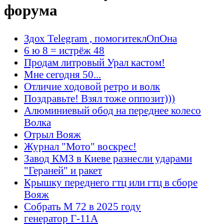
форума
Здох Telegram , помогитеклОпОна
6 ю 8 = истрёж 48
Продам литровый Урал кастом!
Мне сегодня 50...
Отличие ходовой ретро и волк
Поздравьте! Взял тоже оппозит)))
Алюминиевый обод на переднее колесо
Волка
Отрыл Вояж
Журнал "Мото" воскрес!
Завод КМЗ в Киеве разнесли ударами
"Гераней" и ракет
Крышку переднего гтц или гтц в сборе
Вояж
Собрать М 72 в 2025 году
генератор Г-11А