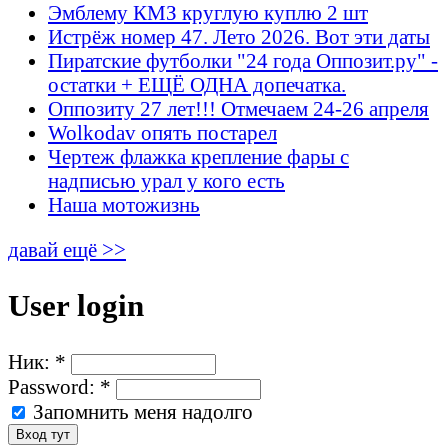
Эмблему КМЗ круглую куплю 2 шт
Истрёж номер 47. Лето 2026. Вот эти даты
Пиратские футболки "24 года Оппозит.ру" -
остатки + ЕЩЁ ОДНА допечатка.
Оппозиту 27 лет!!! Отмечаем 24-26 апреля
Wolkodav опять постарел
Чертеж флажка крепление фары с
надписью урал у кого есть
Наша мотожизнь
давай ещё >>
User login
Ник:
*
Password:
*
Запомнить меня надолго