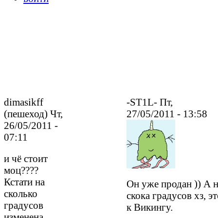
dimasikff
-ST1L- Пт,
(пешеход) Чт,
27/05/2011 - 13:58
26/05/2011 -
07:11
и чё стоит
моц????
Кстати на
Он уже продан )) А 
сколько
скока градусов хз, э
градусов
к Викингу.
изменена