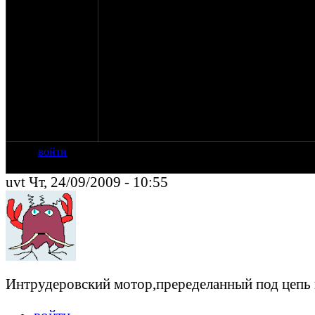
что только можно)
Хочу узнать мнения продвинутых камрадов
которых я не учел.
(Идеальным для себя исходником вижу FXSTS 
Буду благодарен за советы и рассказы тех,
способы переделки того или иного, как лучш
Приношу извинения, если подобная тема уж
ЗЫ: я помню, что форум оппозитный, но мн
днепрочопа, от которого я не собираюсь от
войти
uvt Чт, 24/09/2009 - 10:55
Интрудеровский мотор,преределанный под цепь 