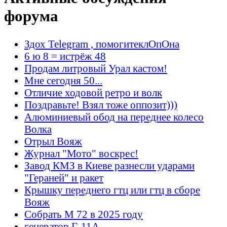
форума
Здох Telegram , помогитеклОпОна
6 ю 8 = истрёж 48
Продам литровый Урал кастом!
Мне сегодня 50...
Отличие ходовой ретро и волк
Поздравьте! Взял тоже оппозит)))
Алюминиевый обод на переднее колесо
Волка
Отрыл Вояж
Журнал "Мото" воскрес!
Завод КМЗ в Киеве разнесли ударами
"Гераней" и ракет
Крышку переднего гтц или гтц в сборе
Вояж
Собрать М 72 в 2025 году
генератор Г-11А