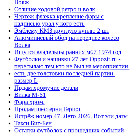
Вояж
Отличие ходовой ретро и волк
Чертеж флажка крепление фары с
надписью урал у кого есть
Эмблему КМЗ круглую куплю 2 шт
Алюминиевый обод на переднее колесо
Волка
Ищутся владельцы ранних м67 1974 год
Футболки и нашивки 27 лет Oppozit.ru -
пересылаю тем кто не был на мероприятии.
есть две толстовки последней партии.
размер L
Прдам хромучие детали
Вилка М-61
Фара хром.
Продам шестерни Герцог
Истрёж номер 47. Лето 2026. Вот эти даты
Такси Биг-Бен
Остатки футболок с прошедших событий -