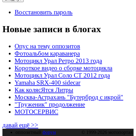
Восстановить пароль
Новые записи в блогах
Опус на тему оппозитов
Фотоальбом караванера
Мотоцикл Урал Ретро 2013 года
Короткое видео о сборке мотоцикла
Мотоцикл Урал Соло СТ 2012 года
Yamaha SRX-400 sidecar
Как колясЯтся Литры
Москва-Астрахань "Бутерброд с икрой"
"Труженик" продолжение
МОТОСЕРВИС
давай ещё >>
оппозитный
форум
© 1999-2026 мотопортал