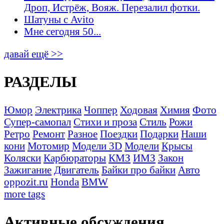
Дроп, Истрёж, Вояж. Перезалил фотки.
Шатуны с Avito
Мне сегодня 50...
давай ещё >>
РАЗДЕЛЫ
Юмор
Электрика
Чоппер
Ходовая
Химия
Фото
Супер-самопал
Стихи и проза
Стиль
Рожи
Ретро
Ремонт
Разное
Поездки
Подарки
Наши
кони
Мотомир
Модели 3D
Модели
Крысы
Коляски
Карбюраторы
КМЗ
ИМЗ
Закон
Зажигание
Двигатель
Байки про байки
Авто
oppozit.ru
Honda
BMW
more tags
Активные обсуждения