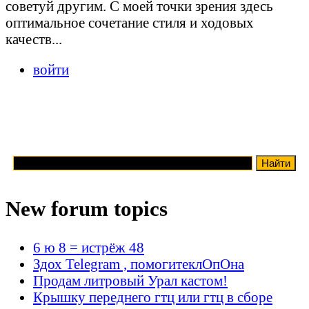
советуй другим. С моей точки зрения здесь
оптимальное сочетание стиля и ходовых
качеств...
войти
New forum topics
6 ю 8 = истрёж 48
Здох Telegram , помогитеклОпОна
Продам литровый Урал кастом!
Крышку переднего гтц или гтц в сборе