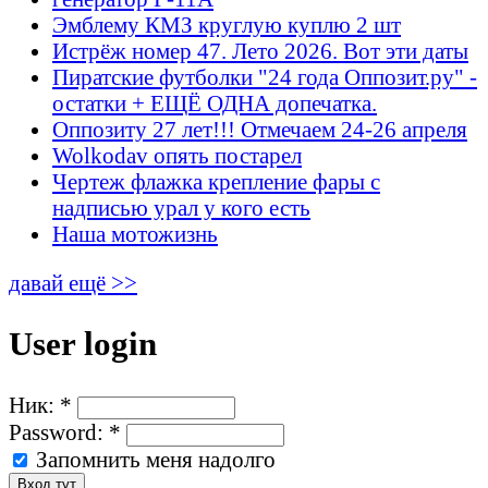
Эмблему КМЗ круглую куплю 2 шт
Истрёж номер 47. Лето 2026. Вот эти даты
Пиратские футболки "24 года Оппозит.ру" -
остатки + ЕЩЁ ОДНА допечатка.
Оппозиту 27 лет!!! Отмечаем 24-26 апреля
Wolkodav опять постарел
Чертеж флажка крепление фары с
надписью урал у кого есть
Наша мотожизнь
давай ещё >>
User login
Ник:
*
Password:
*
Запомнить меня надолго