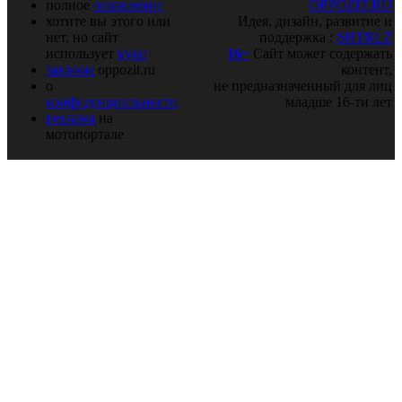
полное
оглавление
OPPOZIT.RU
хотите вы этого или
Идея, дизайн, развитие и
нет, но сайт
поддержка :
SHTRLZ
использует
куки
16+
Сайт может содержать
закрома
oppozit.ru
контент,
о
не предназначенный для лиц
конфиденциальности
младше 16-ти лет
реклама
на
мотопортале