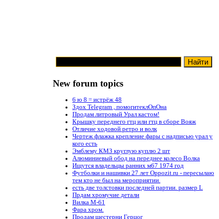
New forum topics
6 ю 8 = истрёж 48
Здох Telegram , помогитеклОпОна
Продам литровый Урал кастом!
Крышку переднего гтц или гтц в сборе Вояж
Отличие ходовой ретро и волк
Чертеж флажка крепление фары с надписью урал у
кого есть
Эмблему КМЗ круглую куплю 2 шт
Алюминиевый обод на переднее колесо Волка
Ищутся владельцы ранних м67 1974 год
Футболки и нашивки 27 лет Oppozit.ru - пересылаю
тем кто не был на мероприятии.
есть две толстовки последней партии. размер L
Прдам хромучие детали
Вилка М-61
Фара хром.
Продам шестерни Герцог