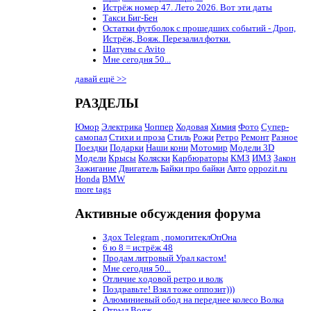
Истрёж номер 47. Лето 2026. Вот эти даты
Такси Биг-Бен
Остатки футболок с прошедших событий - Дроп,
Истрёж, Вояж. Перезалил фотки.
Шатуны с Avito
Мне сегодня 50...
давай ещё >>
РАЗДЕЛЫ
Юмор
Электрика
Чоппер
Ходовая
Химия
Фото
Супер-
самопал
Стихи и проза
Стиль
Рожи
Ретро
Ремонт
Разное
Поездки
Подарки
Наши кони
Мотомир
Модели 3D
Модели
Крысы
Коляски
Карбюраторы
КМЗ
ИМЗ
Закон
Зажигание
Двигатель
Байки про байки
Авто
oppozit.ru
Honda
BMW
more tags
Активные обсуждения форума
Здох Telegram , помогитеклОпОна
6 ю 8 = истрёж 48
Продам литровый Урал кастом!
Мне сегодня 50...
Отличие ходовой ретро и волк
Поздравьте! Взял тоже оппозит)))
Алюминиевый обод на переднее колесо Волка
Отрыл Вояж