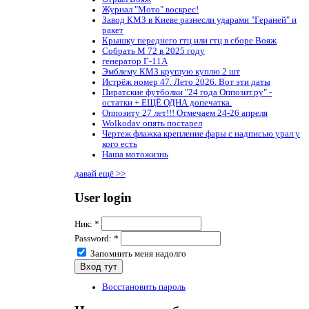
Журнал "Мото" воскрес!
Завод КМЗ в Киеве разнесли ударами "Гераней" и
ракет
Крышку переднего гтц или гтц в сборе Вояж
Собрать М 72 в 2025 году
генератор Г-11А
Эмблему КМЗ круглую куплю 2 шт
Истрёж номер 47. Лето 2026. Вот эти даты
Пиратские футболки "24 года Оппозит.ру" -
остатки + ЕЩЁ ОДНА допечатка.
Оппозиту 27 лет!!! Отмечаем 24-26 апреля
Wolkodav опять постарел
Чертеж флажка крепление фары с надписью урал у
кого есть
Наша мотожизнь
давай ещё >>
User login
Ник:
*
Password:
*
Запомнить меня надолго
Восстановить пароль