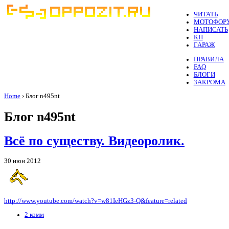
ЧИТАТЬ
МОТОФОР
НАПИСАТЬ
КП
ГАРАЖ
ПРАВИЛА
FAQ
БЛОГИ
ЗАКРОМА
Home
› Блог n495nt
Блог n495nt
Всё по существу. Видеоролик.
30 июн 2012
http://www.youtube.com/watch?v=w81IeHGz3-Q&feature=related
2 комм