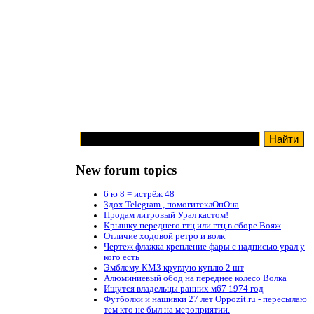
New forum topics
6 ю 8 = истрёж 48
Здох Telegram , помогитеклОпОна
Продам литровый Урал кастом!
Крышку переднего гтц или гтц в сборе Вояж
Отличие ходовой ретро и волк
Чертеж флажка крепление фары с надписью урал у
кого есть
Эмблему КМЗ круглую куплю 2 шт
Алюминиевый обод на переднее колесо Волка
Ищутся владельцы ранних м67 1974 год
Футболки и нашивки 27 лет Oppozit.ru - пересылаю
тем кто не был на мероприятии.