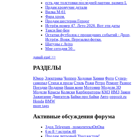
есть две толстовки последней партии. размер L
Прдам хромучие детали
Вилка М-61
Фара хром.
Продам шестерни Герцог
Истрёж номер 47. Лето 2026. Вот эти даты
Такси Биг-Бен
Остатки футболок с прошедших событий - Дроп,
Истрёж, Вояж. Перезалил фотки.
Шатуны с Avito
Мне сегодня 50...
давай ещё >>
РАЗДЕЛЫ
Юмор
Электрика
Чоппер
Ходовая
Химия
Фото
Супер-
самопал
Стихи и проза
Стиль
Рожи
Ретро
Ремонт
Разное
Поездки
Подарки
Наши кони
Мотомир
Модели 3D
Модели
Крысы
Коляски
Карбюраторы
КМЗ
ИМЗ
Закон
Зажигание
Двигатель
Байки про байки
Авто
oppozit.ru
Honda
BMW
more tags
Активные обсуждения форума
Здох Telegram , помогитеклОпОна
6 ю 8 = истрёж 48
Продам литровый Урал кастом!