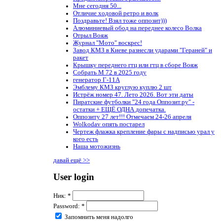
Мне сегодня 50...
Отличие ходовой ретро и волк
Поздравьте! Взял тоже оппозит)))
Алюминиевый обод на переднее колесо Волка
Отрыл Вояж
Журнал "Мото" воскрес!
Завод КМЗ в Киеве разнесли ударами "Гераней" и
ракет
Крышку переднего гтц или гтц в сборе Вояж
Собрать М 72 в 2025 году
генератор Г-11А
Эмблему КМЗ круглую куплю 2 шт
Истрёж номер 47. Лето 2026. Вот эти даты
Пиратские футболки "24 года Оппозит.ру" -
остатки + ЕЩЁ ОДНА допечатка.
Оппозиту 27 лет!!! Отмечаем 24-26 апреля
Wolkodav опять постарел
Чертеж флажка крепление фары с надписью урал у
кого есть
Наша мотожизнь
давай ещё >>
User login
Ник:
*
Password:
*
Запомнить меня надолго