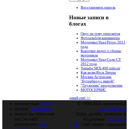
Восстановить пароль
Новые записи в
блогах
Опус на тему оппозитов
Фотоальбом караванера
Мотоцикл Урал Ретро 2013
года
Короткое видео о сборке
мотоцикла
Мотоцикл Урал Соло СТ
2012 года
Yamaha SRX-400 sidecar
Как колясЯтся Литры
Москва-Астрахань
"Бутерброд с икрой"
"Труженик" продолжение
МОТОСЕРВИС
давай ещё >>
оппозитный
форум
© 1999-2026 мотопортал
полное
оглавление
OPPOZIT.RU
хотите вы этого или
Идея, дизайн, развитие и
нет, но сайт
поддержка :
SHTRLZ
использует
куки
16+
Сайт может содержать