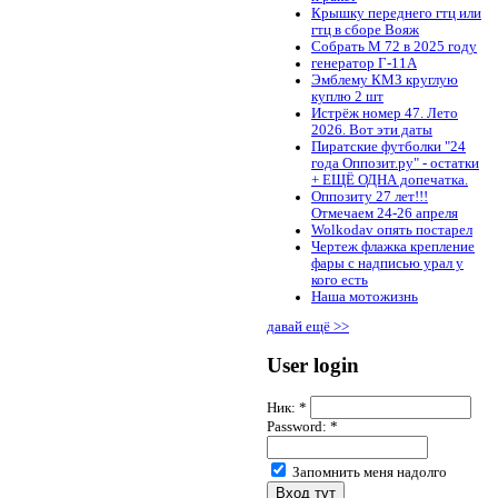
Крышку переднего гтц или
гтц в сборе Вояж
Собрать М 72 в 2025 году
генератор Г-11А
Эмблему КМЗ круглую
куплю 2 шт
Истрёж номер 47. Лето
2026. Вот эти даты
Пиратские футболки "24
года Оппозит.ру" - остатки
+ ЕЩЁ ОДНА допечатка.
Оппозиту 27 лет!!!
Отмечаем 24-26 апреля
Wolkodav опять постарел
Чертеж флажка крепление
фары с надписью урал у
кого есть
Наша мотожизнь
давай ещё >>
User login
Ник:
*
Password:
*
Запомнить меня надолго