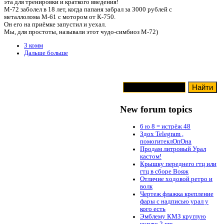
эта для тренировки и краткого введения!
М-72 заболел в 18 лет, когда папаня забрал за 3000 рублей с
металлолома М-61 с мотором от К-750.
Он его на приёмке запустил и уехал.
Мы, для простоты, называли этот чудо-симбиоз М-72)
3 комм
Дальше больше
New forum topics
6 ю 8 = истрёж 48
Здох Telegram ,
помогитеклОпОна
Продам литровый Урал
кастом!
Крышку переднего гтц или
гтц в сборе Вояж
Отличие ходовой ретро и
волк
Чертеж флажка крепление
фары с надписью урал у
кого есть
Эмблему КМЗ круглую