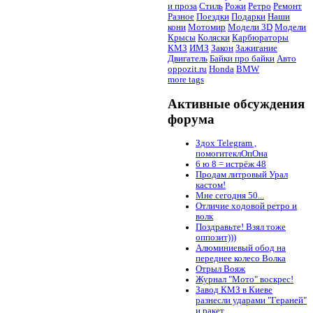
и проза
Стиль
Рожи
Ретро
Ремонт
Разное
Поездки
Подарки
Наши
кони
Мотомир
Модели 3D
Модели
Крысы
Коляски
Карбюраторы
КМЗ
ИМЗ
Закон
Зажигание
Двигатель
Байки про байки
Авто
oppozit.ru
Honda
BMW
more tags
Активные обсуждения
форума
Здох Telegram ,
помогитеклОпОна
6 ю 8 = истрёж 48
Продам литровый Урал
кастом!
Мне сегодня 50...
Отличие ходовой ретро и
волк
Поздравьте! Взял тоже
оппозит)))
Алюминиевый обод на
переднее колесо Волка
Отрыл Вояж
Журнал "Мото" воскрес!
Завод КМЗ в Киеве
разнесли ударами "Гераней"
и ракет