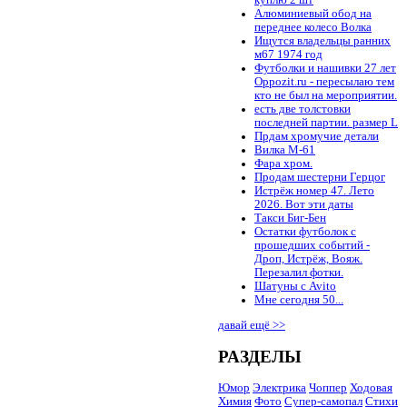
куплю 2 шт
Алюминиевый обод на
переднее колесо Волка
Ищутся владельцы ранних
м67 1974 год
Футболки и нашивки 27 лет
Oppozit.ru - пересылаю тем
кто не был на мероприятии.
есть две толстовки
последней партии. размер L
Прдам хромучие детали
Вилка М-61
Фара хром.
Продам шестерни Герцог
Истрёж номер 47. Лето
2026. Вот эти даты
Такси Биг-Бен
Остатки футболок с
прошедших событий -
Дроп, Истрёж, Вояж.
Перезалил фотки.
Шатуны с Avito
Мне сегодня 50...
давай ещё >>
РАЗДЕЛЫ
Юмор
Электрика
Чоппер
Ходовая
Химия
Фото
Супер-самопал
Стихи