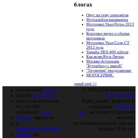
блогах
Опус на тему оппозитов
Фотоальбом караванера
Мотоцикл Урал Ретро 2013
года
Короткое видео о сборке
мотоцикла
Мотоцикл Урал Соло СТ
2012 года
Yamaha SRX-400 sidecar
Как колясЯтся Литры
Москва-Астрахань
"Бутерброд с икрой"
"Труженик" продолжение
МОТОСЕРВИС
давай ещё >>
оппозитный
форум
© 1999-2026 мотопортал
полное
оглавление
OPPOZIT.RU
хотите вы этого или
Идея, дизайн, развитие и
нет, но сайт
поддержка :
SHTRLZ
использует
куки
16+
Сайт может содержать
закрома
oppozit.ru
контент,
о
не предназначенный для лиц
конфиденциальности
младше 16-ти лет
реклама
на