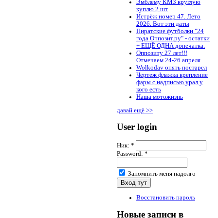
Эмблему КМЗ круглую
куплю 2 шт
Истрёж номер 47. Лето
2026. Вот эти даты
Пиратские футболки "24
года Оппозит.ру" - остатки
+ ЕЩЁ ОДНА допечатка.
Оппозиту 27 лет!!!
Отмечаем 24-26 апреля
Wolkodav опять постарел
Чертеж флажка крепление
фары с надписью урал у
кого есть
Наша мотожизнь
давай ещё >>
User login
Ник:
*
Password:
*
Запомнить меня надолго
Восстановить пароль
Новые записи в