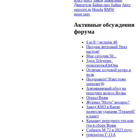
КМЗ
ИМЗ
Закон
Зажигание
Двигатель
Байки про байки
Авто
oppozit.ru
Honda
BMW
more tags
Активные обсуждения
форума
6 ю 8 = истрёж 48
Продам литровый Урал
кастом!
Мне сегодня 50...
Здох Telegram ,
помогитеклОпОна
Отличие ходовой ретро и
волк
Поздравьте! Взял тоже
оппозит)))
Алюминиевый обод на
переднее колесо Волка
Отрыл Вояж
Журнал "Мото" воскрес!
Завод КМЗ в Киеве
разнесли ударами "Гераней"
и ракет
Крышку переднего гтц или
гтц в сборе Вояж
Собрать М 72 в 2025 году
генератор Г-11А