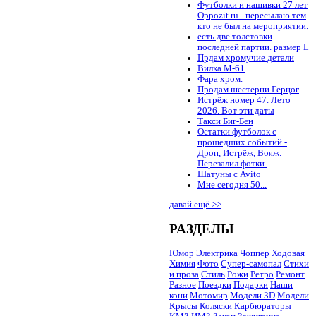
Футболки и нашивки 27 лет
Oppozit.ru - пересылаю тем
кто не был на мероприятии.
есть две толстовки
последней партии. размер L
Прдам хромучие детали
Вилка М-61
Фара хром.
Продам шестерни Герцог
Истрёж номер 47. Лето
2026. Вот эти даты
Такси Биг-Бен
Остатки футболок с
прошедших событий -
Дроп, Истрёж, Вояж.
Перезалил фотки.
Шатуны с Avito
Мне сегодня 50...
давай ещё >>
РАЗДЕЛЫ
Юмор
Электрика
Чоппер
Ходовая
Химия
Фото
Супер-самопал
Стихи
и проза
Стиль
Рожи
Ретро
Ремонт
Разное
Поездки
Подарки
Наши
кони
Мотомир
Модели 3D
Модели
Крысы
Коляски
Карбюраторы