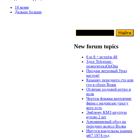
16 комм
Дальше больше
New forum topics
6 ю 8 = истрёж 48
Здох Telegram ,
помогитеклОпОна
Продам литровый Урал
кастом!
Крышку переднего гтц или
гтц в сборе Вояж
Отличие ходовой ретро и
волк
Чертеж флажка крепление
фары с надписью урал у
кого есть
Эмблему КМЗ круглую
куплю 2 шт
Алюминиевый обод на
переднее колесо Волка
Ищутся владельцы ранних
м67 1974 год