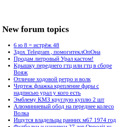
New forum topics
6 ю 8 = истрёж 48
Здох Telegram , помогитеклОпОна
Продам литровый Урал кастом!
Крышку переднего гтц или гтц в сборе
Вояж
Отличие ходовой ретро и волк
Чертеж флажка крепление фары с
надписью урал у кого есть
Эмблему КМЗ круглую куплю 2 шт
Алюминиевый обод на переднее колесо
Волка
Ищутся владельцы ранних м67 1974 год
Футболки и нашивки 27 лет Oppozit.ru -