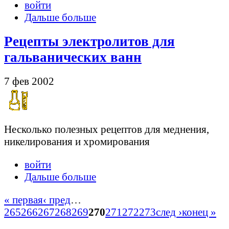
войти
Дальше больше
Рецепты электролитов для
гальванических ванн
7 фев 2002
Несколько полезных рецептов для меднения,
никелирования и хромирования
войти
Дальше больше
« первая
‹ пред
…
265
266
267
268
269
270
271
272
273
след ›
конец »