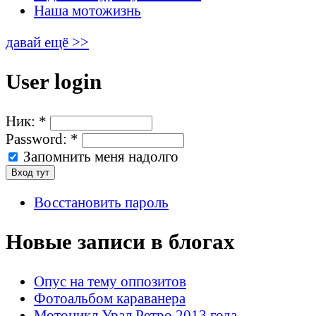
Наша мотожизнь
давай ещё >>
User login
Ник:
*
Password:
*
Запомнить меня надолго
Восстановить пароль
Новые записи в блогах
Опус на тему оппозитов
Фотоальбом караванера
Мотоцикл Урал Ретро 2013 года