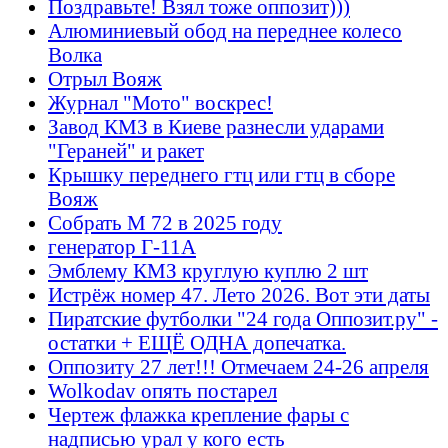
Поздравьте! Взял тоже оппозит)))
Алюминиевый обод на переднее колесо
Волка
Отрыл Вояж
Журнал "Мото" воскрес!
Завод КМЗ в Киеве разнесли ударами
"Гераней" и ракет
Крышку переднего гтц или гтц в сборе
Вояж
Собрать М 72 в 2025 году
генератор Г-11А
Эмблему КМЗ круглую куплю 2 шт
Истрёж номер 47. Лето 2026. Вот эти даты
Пиратские футболки "24 года Оппозит.ру" -
остатки + ЕЩЁ ОДНА допечатка.
Оппозиту 27 лет!!! Отмечаем 24-26 апреля
Wolkodav опять постарел
Чертеж флажка крепление фары с
надписью урал у кого есть