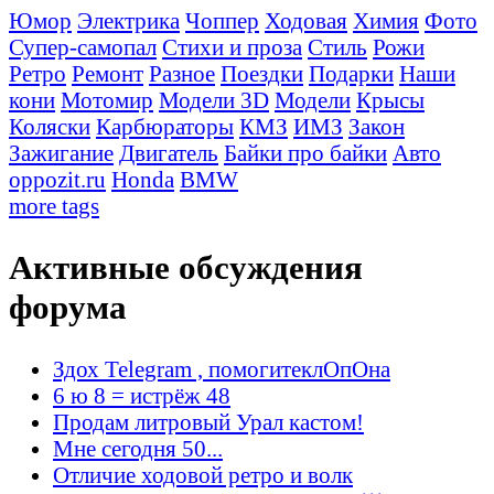
Юмор
Электрика
Чоппер
Ходовая
Химия
Фото
Супер-самопал
Стихи и проза
Стиль
Рожи
Ретро
Ремонт
Разное
Поездки
Подарки
Наши
кони
Мотомир
Модели 3D
Модели
Крысы
Коляски
Карбюраторы
КМЗ
ИМЗ
Закон
Зажигание
Двигатель
Байки про байки
Авто
oppozit.ru
Honda
BMW
more tags
Активные обсуждения
форума
Здох Telegram , помогитеклОпОна
6 ю 8 = истрёж 48
Продам литровый Урал кастом!
Мне сегодня 50...
Отличие ходовой ретро и волк