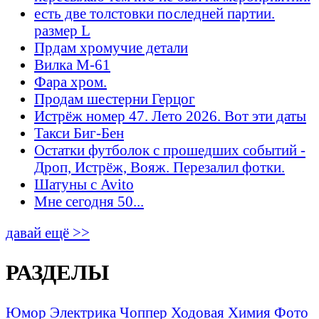
есть две толстовки последней партии.
размер L
Прдам хромучие детали
Вилка М-61
Фара хром.
Продам шестерни Герцог
Истрёж номер 47. Лето 2026. Вот эти даты
Такси Биг-Бен
Остатки футболок с прошедших событий -
Дроп, Истрёж, Вояж. Перезалил фотки.
Шатуны с Avito
Мне сегодня 50...
давай ещё >>
РАЗДЕЛЫ
Юмор
Электрика
Чоппер
Ходовая
Химия
Фото