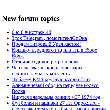
New forum topics
6 ю 8 = истрёж 48
Здох Telegram , помогитеклОпОна
Продам литровый Урал кастом!
Крышку переднего гтц или гтц в сборе
Вояж
Отличие ходовой ретро и волк
Чертеж флажка крепление фары с
надписью урал у кого есть
Эмблему КМЗ круглую куплю 2 шт
Алюминиевый обод на переднее колесо
Волка
Ищутся владельцы ранних м67 1974 год
Футболки и нашивки 27 лет Oppozit.ru -
пересылаю тем кто не был на мероприятии.