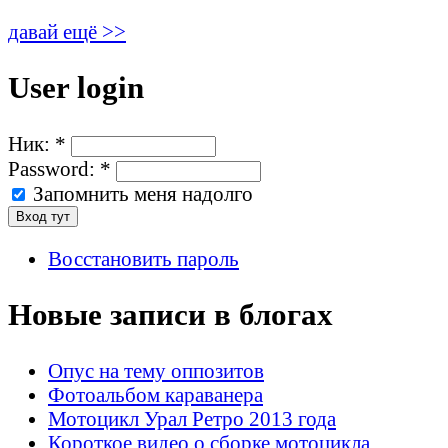
давай ещё >>
User login
Ник:
*
Password:
*
Запомнить меня надолго
Восстановить пароль
Новые записи в блогах
Опус на тему оппозитов
Фотоальбом караванера
Мотоцикл Урал Ретро 2013 года
Короткое видео о сборке мотоцикла