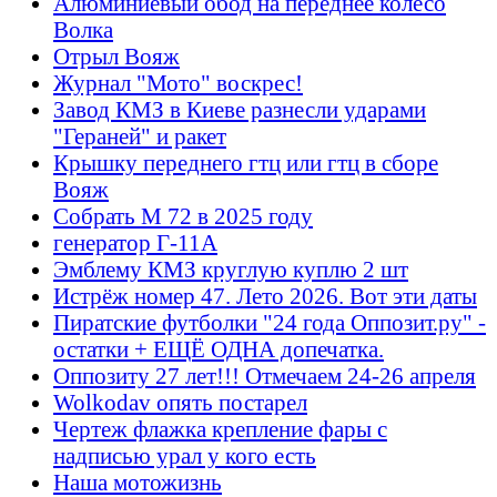
Алюминиевый обод на переднее колесо
Волка
Отрыл Вояж
Журнал "Мото" воскрес!
Завод КМЗ в Киеве разнесли ударами
"Гераней" и ракет
Крышку переднего гтц или гтц в сборе
Вояж
Собрать М 72 в 2025 году
генератор Г-11А
Эмблему КМЗ круглую куплю 2 шт
Истрёж номер 47. Лето 2026. Вот эти даты
Пиратские футболки "24 года Оппозит.ру" -
остатки + ЕЩЁ ОДНА допечатка.
Оппозиту 27 лет!!! Отмечаем 24-26 апреля
Wolkodav опять постарел
Чертеж флажка крепление фары с
надписью урал у кого есть
Наша мотожизнь