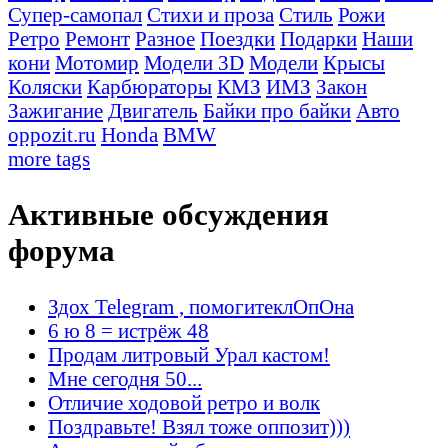
Супер-самопал
Стихи и проза
Стиль
Рожи
Ретро
Ремонт
Разное
Поездки
Подарки
Наши
кони
Мотомир
Модели 3D
Модели
Крысы
Коляски
Карбюраторы
КМЗ
ИМЗ
Закон
Зажигание
Двигатель
Байки про байки
Авто
oppozit.ru
Honda
BMW
more tags
Активные обсуждения
форума
Здох Telegram , помогитеклОпОна
6 ю 8 = истрёж 48
Продам литровый Урал кастом!
Мне сегодня 50...
Отличие ходовой ретро и волк
Поздравьте! Взял тоже оппозит)))