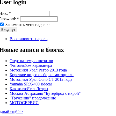
User login
Ник:
*
Password:
*
Запомнить меня надолго
Восстановить пароль
Новые записи в блогах
Опус на тему оппозитов
Фотоальбом караванера
Мотоцикл Урал Ретро 2013 года
Короткое видео о сборке мотоцикла
Мотоцикл Урал Соло СТ 2012 года
Yamaha SRX-400 sidecar
Как колясЯтся Литры
Москва-Астрахань "Бутерброд с икрой"
"Труженик" продолжение
МОТОСЕРВИС
давай ещё >>