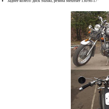
Заднее колесо: диск Suzuki, резина Metzeller 130/90-17"