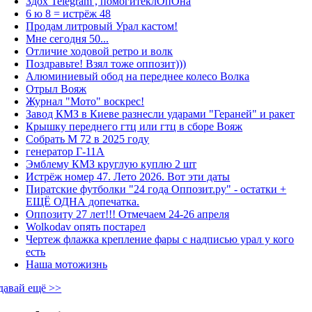
Здох Telegram , помогитеклОпОна
6 ю 8 = истрёж 48
Продам литровый Урал кастом!
Мне сегодня 50...
Отличие ходовой ретро и волк
Поздравьте! Взял тоже оппозит)))
Алюминиевый обод на переднее колесо Волка
Отрыл Вояж
Журнал "Мото" воскрес!
Завод КМЗ в Киеве разнесли ударами "Гераней" и ракет
Крышку переднего гтц или гтц в сборе Вояж
Собрать М 72 в 2025 году
генератор Г-11А
Эмблему КМЗ круглую куплю 2 шт
Истрёж номер 47. Лето 2026. Вот эти даты
Пиратские футболки "24 года Оппозит.ру" - остатки +
ЕЩЁ ОДНА допечатка.
Оппозиту 27 лет!!! Отмечаем 24-26 апреля
Wolkodav опять постарел
Чертеж флажка крепление фары с надписью урал у кого
есть
Наша мотожизнь
давай ещё >>