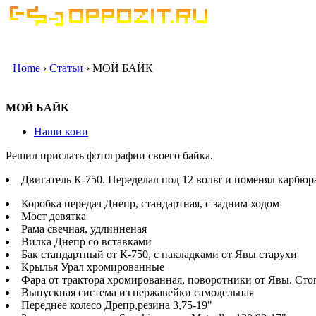
Home
›
Статьи
› МОЙ БАЙК
МОЙ БАЙК
Наши кони
Решил прислать фотографии своего байка.
Двигатель К-750. Переделал под 12 вольт и поменял карбюр
Коробка передач Днепр, стандартная, с задним ходом
Мост девятка
Рама свечная, удлинненая
Вилка Днепр со вставками
Бак стандартный от К-750, с накладками от Явы старухи
Крылья Урал хромированные
Фара от трактора хромированная, поворотники от Явы. Cто
Выпускная система из нержавейки самодельная
Переднее колесо Дрепр,резина 3,75-19"