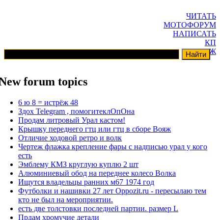
ЧИТАТЬ
МОТОФОРУМ
НАПИСАТЬ
КП
ГАРАЖ
New forum topics
6 ю 8 = истрёж 48
Здох Telegram , помогитеклОпОна
Продам литровый Урал кастом!
Крышку переднего гтц или гтц в сборе Вояж
Отличие ходовой ретро и волк
Чертеж флажка крепление фары с надписью урал у кого
есть
Эмблему КМЗ круглую куплю 2 шт
Алюминиевый обод на переднее колесо Волка
Ищутся владельцы ранних м67 1974 год
Футболки и нашивки 27 лет Oppozit.ru - пересылаю тем
кто не был на мероприятии.
есть две толстовки последней партии. размер L
Прдам хромучие детали