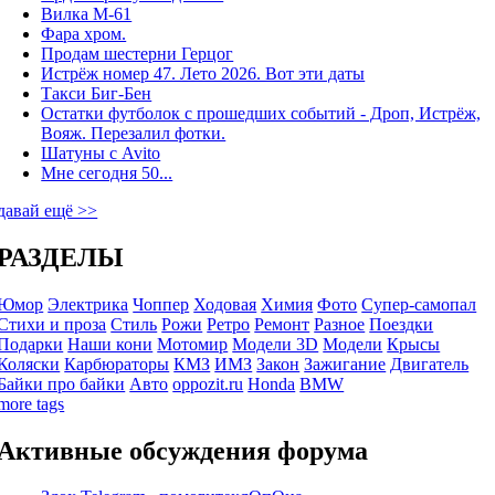
Вилка М-61
Фара хром.
Продам шестерни Герцог
Истрёж номер 47. Лето 2026. Вот эти даты
Такси Биг-Бен
Остатки футболок с прошедших событий - Дроп, Истрёж,
Вояж. Перезалил фотки.
Шатуны с Avito
Мне сегодня 50...
давай ещё >>
РАЗДЕЛЫ
Юмор
Электрика
Чоппер
Ходовая
Химия
Фото
Супер-самопал
Стихи и проза
Стиль
Рожи
Ретро
Ремонт
Разное
Поездки
Подарки
Наши кони
Мотомир
Модели 3D
Модели
Крысы
Коляски
Карбюраторы
КМЗ
ИМЗ
Закон
Зажигание
Двигатель
Байки про байки
Авто
oppozit.ru
Honda
BMW
more tags
Активные обсуждения форума