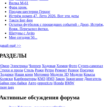
Вилка М-61
Фара хром.
Продам шестерни Герцог
Истрёж номер 47. Лето 2026. Вот эти даты
Такси Биг-Бен
Остатки футболок с прошедших событий - Дроп, Истрёж,
Вояж. Перезалил фотки.
Шатуны с Avito
Мне сегодня 50...
давай ещё >>
РАЗДЕЛЫ
Юмор
Электрика
Чоппер
Ходовая
Химия
Фото
Супер-самопал
Стихи и проза
Стиль
Рожи
Ретро
Ремонт
Разное
Поездки
Подарки
Наши кони
Мотомир
Модели 3D
Модели
Крысы
Коляски
Карбюраторы
КМЗ
ИМЗ
Закон
Зажигание
Двигатель
Байки про байки
Авто
oppozit.ru
Honda
BMW
more tags
Активные обсуждения форума