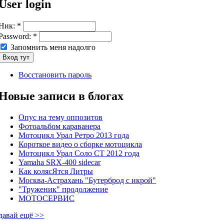
User login
Ник:
*
Password:
*
Запомнить меня надолго
Восстановить пароль
Новые записи в блогах
Опус на тему оппозитов
Фотоальбом караванера
Мотоцикл Урал Ретро 2013 года
Короткое видео о сборке мотоцикла
Мотоцикл Урал Соло СТ 2012 года
Yamaha SRX-400 sidecar
Как колясЯтся Литры
Москва-Астрахань "Бутерброд с икрой"
"Труженик" продолжение
МОТОСЕРВИС
давай ещё >>