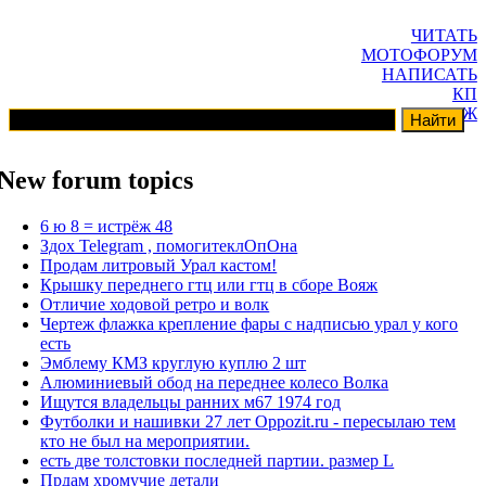
ЧИТАТЬ
МОТОФОРУМ
НАПИСАТЬ
КП
ГАРАЖ
New forum topics
6 ю 8 = истрёж 48
Здох Telegram , помогитеклОпОна
Продам литровый Урал кастом!
Крышку переднего гтц или гтц в сборе Вояж
Отличие ходовой ретро и волк
Чертеж флажка крепление фары с надписью урал у кого
есть
Эмблему КМЗ круглую куплю 2 шт
Алюминиевый обод на переднее колесо Волка
Ищутся владельцы ранних м67 1974 год
Футболки и нашивки 27 лет Oppozit.ru - пересылаю тем
кто не был на мероприятии.
есть две толстовки последней партии. размер L
Прдам хромучие детали