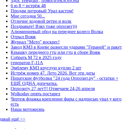
Здох Telegram , помогитеклОпОна
6 ю 8 = истрёж 48
Продам литровый Урал кастом!
Мне сегодня 50...
Отличие ходовой ретро и волк
Поздравьте! Взял тоже оппозит)))
Алюминиевый обод на переднее колесо Волка
Отрыл Вояж
Журнал "Мото" воскрес!
Завод КМЗ в Киеве разнесли ударами "Гераней" и ракет
Крышку переднего гтц или гтц в сборе Вояж
Собрать М 72 в 2025 году
генератор Г-11А
Эмблему КМЗ круглую куплю 2 шт
Истрёж номер 47. Лето 2026. Вот эти даты
Пиратские футболки "24 года Оппозит.ру" - остатки +
ЕЩЁ ОДНА допечатка.
Оппозиту 27 лет!!! Отмечаем 24-26 апреля
Wolkodav опять постарел
Чертеж флажка крепление фары с надписью урал у кого
есть
Наша мотожизнь
давай ещё >>