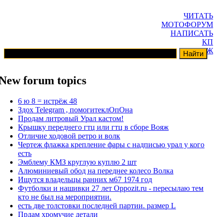
ЧИТАТЬ
МОТОФОРУМ
НАПИСАТЬ
КП
ГАРАЖ
New forum topics
6 ю 8 = истрёж 48
Здох Telegram , помогитеклОпОна
Продам литровый Урал кастом!
Крышку переднего гтц или гтц в сборе Вояж
Отличие ходовой ретро и волк
Чертеж флажка крепление фары с надписью урал у кого
есть
Эмблему КМЗ круглую куплю 2 шт
Алюминиевый обод на переднее колесо Волка
Ищутся владельцы ранних м67 1974 год
Футболки и нашивки 27 лет Oppozit.ru - пересылаю тем
кто не был на мероприятии.
есть две толстовки последней партии. размер L
Прдам хромучие детали