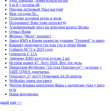
Здох Telegram , помогитеклОпОна
6 ю 8 = истрёж 48
Продам литровый Урал кастом!
Мне сегодня 50...
Отличие ходовой ретро и волк
Поздравьте! Взял тоже оппозит)))
Алюминиевый обод на переднее колесо Волка
Отрыл Вояж
Журнал "Мото" воскрес!
Завод КМЗ в Киеве разнесли ударами "Гераней" и ракет
Крышку переднего гтц или гтц в сборе Вояж
Собрать М 72 в 2025 году
генератор Г-11А
Эмблему КМЗ круглую куплю 2 шт
Истрёж номер 47. Лето 2026. Вот эти даты
Пиратские футболки "24 года Оппозит.ру" - остатки +
ЕЩЁ ОДНА допечатка.
Оппозиту 27 лет!!! Отмечаем 24-26 апреля
Wolkodav опять постарел
Чертеж флажка крепление фары с надписью урал у кого
есть
Наша мотожизнь
давай ещё >>