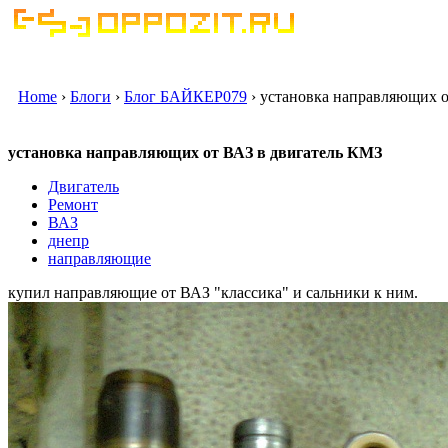
Home
›
Блоги
›
Блог БАЙКЕР079
› установка направляющих 
установка направляющих от ВАЗ в двигатель КМЗ
Двигатель
Ремонт
ВАЗ
днепр
направляющие
купил направляющие от ВАЗ "классика" и сальники к ним.