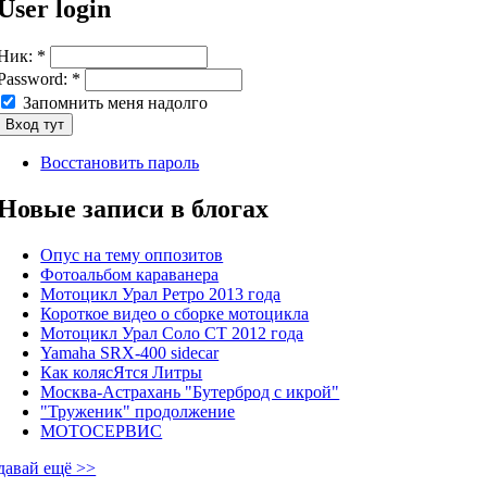
User login
Ник:
*
Password:
*
Запомнить меня надолго
Восстановить пароль
Новые записи в блогах
Опус на тему оппозитов
Фотоальбом караванера
Мотоцикл Урал Ретро 2013 года
Короткое видео о сборке мотоцикла
Мотоцикл Урал Соло СТ 2012 года
Yamaha SRX-400 sidecar
Как колясЯтся Литры
Москва-Астрахань "Бутерброд с икрой"
"Труженик" продолжение
МОТОСЕРВИС
давай ещё >>