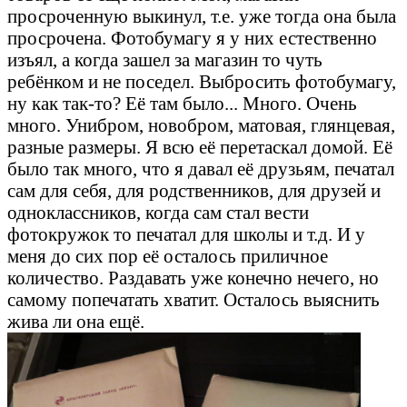
просроченную выкинул, т.е. уже тогда она была
просрочена. Фотобумагу я у них естественно
изъял, а когда зашел за магазин то чуть
ребёнком и не поседел. Выбросить фотобумагу,
ну как так-то? Её там было... Много. Очень
много. Унибром, новобром, матовая, глянцевая,
разные размеры. Я всю её перетаскал домой. Её
было так много, что я давал её друзьям, печатал
сам для себя, для родственников, для друзей и
одноклассников, когда сам стал вести
фотокружок то печатал для школы и т.д. И у
меня до сих пор её осталось приличное
количество. Раздавать уже конечно нечего, но
самому попечатать хватит. Осталось выяснить
жива ли она ещё.