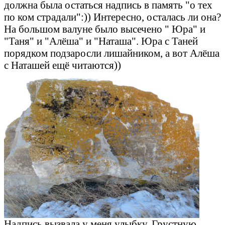
должна была остаться надпись в память "о тех
по ком страдали":)) Интересно, осталась ли она?
На большом валуне было высечено " Юра" и
"Таня" и "Алёша" и "Наташа". Юра с Таней
порядком подзаросли лишайником, а вот Алёша
с Наташей ещё читаются))
Надпись вызвала у меня улыбку. Грустную