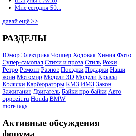
Шатуны с Avito
Мне сегодня 50...
давай ещё >>
РАЗДЕЛЫ
Юмор
Электрика
Чоппер
Ходовая
Химия
Фото
Супер-самопал
Стихи и проза
Стиль
Рожи
Ретро
Ремонт
Разное
Поездки
Подарки
Наши
кони
Мотомир
Модели 3D
Модели
Крысы
Коляски
Карбюраторы
КМЗ
ИМЗ
Закон
Зажигание
Двигатель
Байки про байки
Авто
oppozit.ru
Honda
BMW
more tags
Активные обсуждения
форума