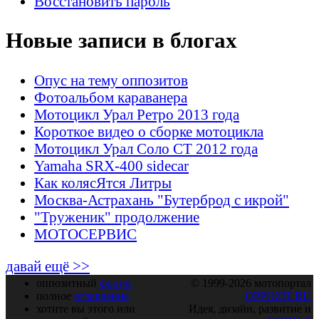
Восстановить пароль
Новые записи в блогах
Опус на тему оппозитов
Фотоальбом караванера
Мотоцикл Урал Ретро 2013 года
Короткое видео о сборке мотоцикла
Мотоцикл Урал Соло СТ 2012 года
Yamaha SRX-400 sidecar
Как колясЯтся Литры
Москва-Астрахань "Бутерброд с икрой"
"Труженик" продолжение
МОТОСЕРВИС
давай ещё >>
оппозитный
форум
© 1999-2026 мотопортал
полное
оглавление
OPPOZIT.RU
хотите вы этого или
Идея, дизайн, развитие и