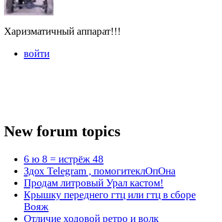
Харизматичный аппарат!!!
войти
New forum topics
6 ю 8 = истрёж 48
Здох Telegram , помогитеклОпОна
Продам литровый Урал кастом!
Крышку переднего гтц или гтц в сборе
Вояж
Отличие ходовой ретро и волк