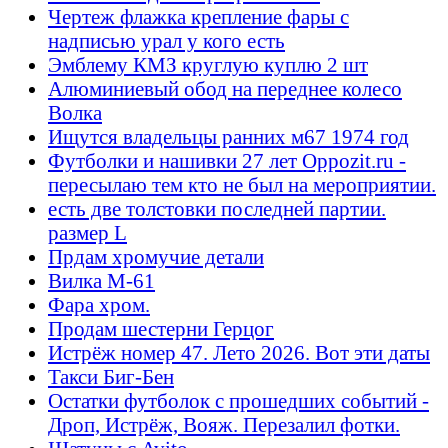
Чертеж флажка крепление фары с
надписью урал у кого есть
Эмблему КМЗ круглую куплю 2 шт
Алюминиевый обод на переднее колесо
Волка
Ищутся владельцы ранних м67 1974 год
Футболки и нашивки 27 лет Oppozit.ru -
пересылаю тем кто не был на мероприятии.
есть две толстовки последней партии.
размер L
Прдам хромучие детали
Вилка М-61
Фара хром.
Продам шестерни Герцог
Истрёж номер 47. Лето 2026. Вот эти даты
Такси Биг-Бен
Остатки футболок с прошедших событий -
Дроп, Истрёж, Вояж. Перезалил фотки.