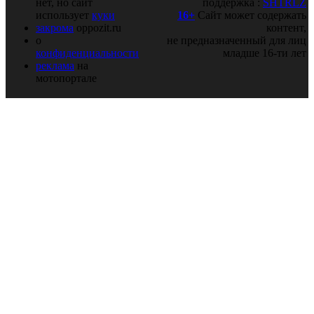
нет, но сайт
поддержка :
SHTRLZ
использует
куки
16+
Сайт может содержать
закрома
oppozit.ru
контент,
о
не предназначенный для лиц
конфиденциальности
младше 16-ти лет
реклама
на
мотопортале