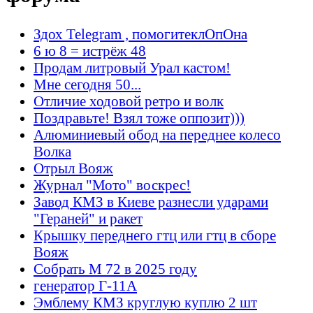
Здох Telegram , помогитеклОпОна
6 ю 8 = истрёж 48
Продам литровый Урал кастом!
Мне сегодня 50...
Отличие ходовой ретро и волк
Поздравьте! Взял тоже оппозит)))
Алюминиевый обод на переднее колесо
Волка
Отрыл Вояж
Журнал "Мото" воскрес!
Завод КМЗ в Киеве разнесли ударами
"Гераней" и ракет
Крышку переднего гтц или гтц в сборе
Вояж
Собрать М 72 в 2025 году
генератор Г-11А
Эмблему КМЗ круглую куплю 2 шт