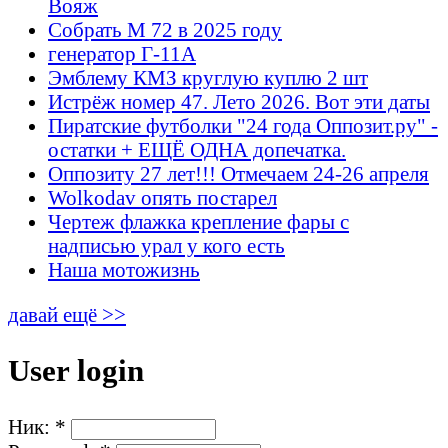
Вояж
Собрать М 72 в 2025 году
генератор Г-11А
Эмблему КМЗ круглую куплю 2 шт
Истрёж номер 47. Лето 2026. Вот эти даты
Пиратские футболки "24 года Оппозит.ру" -
остатки + ЕЩЁ ОДНА допечатка.
Оппозиту 27 лет!!! Отмечаем 24-26 апреля
Wolkodav опять постарел
Чертеж флажка крепление фары с
надписью урал у кого есть
Наша мотожизнь
давай ещё >>
User login
Ник:
*