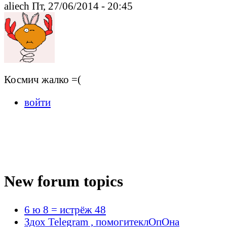
aliech Пт, 27/06/2014 - 20:45
Космич жалко =(
войти
New forum topics
6 ю 8 = истрёж 48
Здох Telegram , помогитеклОпОна