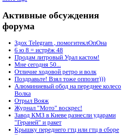
Активные обсуждения
форума
Здох Telegram , помогитеклОпОна
6 ю 8 = истрёж 48
Продам литровый Урал кастом!
Мне сегодня 50...
Отличие ходовой ретро и волк
Поздравьте! Взял тоже оппозит)))
Алюминиевый обод на переднее колесо
Волка
Отрыл Вояж
Журнал "Мото" воскрес!
Завод КМЗ в Киеве разнесли ударами
"Гераней" и ракет
Крышку переднего гтц или гтц в сборе