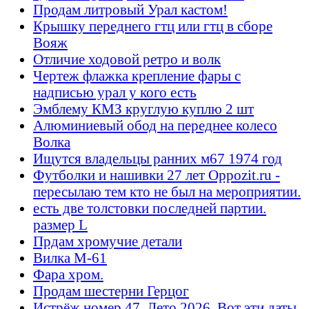
Продам литровый Урал кастом!
Крышку переднего гтц или гтц в сборе
Вояж
Отличие ходовой ретро и волк
Чертеж флажка крепление фары с
надписью урал у кого есть
Эмблему КМЗ круглую куплю 2 шт
Алюминиевый обод на переднее колесо
Волка
Ищутся владельцы ранних м67 1974 год
Футболки и нашивки 27 лет Oppozit.ru -
пересылаю тем кто не был на мероприятии.
есть две толстовки последней партии.
размер L
Прдам хромучие детали
Вилка М-61
Фара хром.
Продам шестерни Герцог
Истрёж номер 47. Лето 2026. Вот эти даты