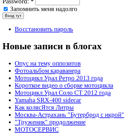
Password:
*
Запомнить меня надолго
Восстановить пароль
Новые записи в блогах
Опус на тему оппозитов
Фотоальбом караванера
Мотоцикл Урал Ретро 2013 года
Короткое видео о сборке мотоцикла
Мотоцикл Урал Соло СТ 2012 года
Yamaha SRX-400 sidecar
Как колясЯтся Литры
Москва-Астрахань "Бутерброд с икрой"
"Труженик" продолжение
МОТОСЕРВИС