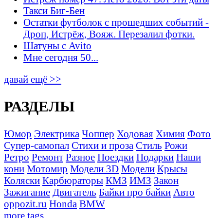
Такси Биг-Бен
Остатки футболок с прошедших событий -
Дроп, Истрёж, Вояж. Перезалил фотки.
Шатуны с Avito
Мне сегодня 50...
давай ещё >>
РАЗДЕЛЫ
Юмор
Электрика
Чоппер
Ходовая
Химия
Фото
Супер-самопал
Стихи и проза
Стиль
Рожи
Ретро
Ремонт
Разное
Поездки
Подарки
Наши
кони
Мотомир
Модели 3D
Модели
Крысы
Коляски
Карбюраторы
КМЗ
ИМЗ
Закон
Зажигание
Двигатель
Байки про байки
Авто
oppozit.ru
Honda
BMW
more tags