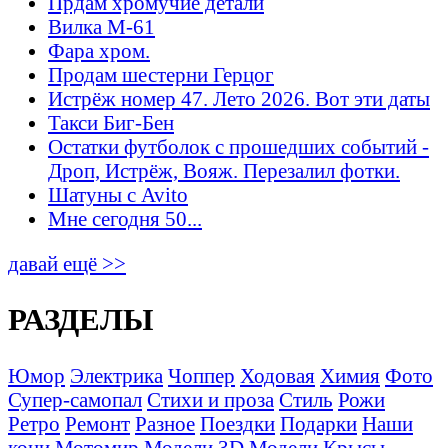
Прдам хромучие детали
Вилка М-61
Фара хром.
Продам шестерни Герцог
Истрёж номер 47. Лето 2026. Вот эти даты
Такси Биг-Бен
Остатки футболок с прошедших событий -
Дроп, Истрёж, Вояж. Перезалил фотки.
Шатуны с Avito
Мне сегодня 50...
давай ещё >>
РАЗДЕЛЫ
Юмор
Электрика
Чоппер
Ходовая
Химия
Фото
Супер-самопал
Стихи и проза
Стиль
Рожи
Ретро
Ремонт
Разное
Поездки
Подарки
Наши
кони
Мотомир
Модели 3D
Модели
Крысы