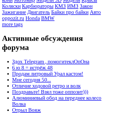
Коляски
Карбюраторы
КМЗ
ИМЗ
Закон
Зажигание
Двигатель
Байки про байки
Авто
oppozit.ru
Honda
BMW
more tags
Активные обсуждения
форума
Здох Telegram , помогитеклОпОна
6 ю 8 = истрёж 48
Продам литровый Урал кастом!
Мне сегодня 50...
Отличие ходовой ретро и волк
Поздравьте! Взял тоже оппозит)))
Алюминиевый обод на переднее колесо
Волка
Отрыл Вояж