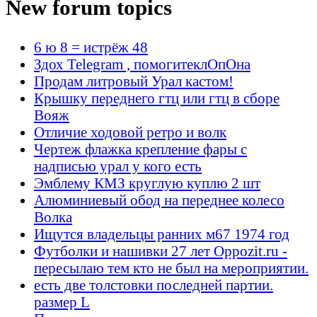
New forum topics
6 ю 8 = истрёж 48
Здох Telegram , помогитеклОпОна
Продам литровый Урал кастом!
Крышку переднего гтц или гтц в сборе
Вояж
Отличие ходовой ретро и волк
Чертеж флажка крепление фары с
надписью урал у кого есть
Эмблему КМЗ круглую куплю 2 шт
Алюминиевый обод на переднее колесо
Волка
Ищутся владельцы ранних м67 1974 год
Футболки и нашивки 27 лет Oppozit.ru -
пересылаю тем кто не был на мероприятии.
есть две толстовки последней партии.
размер L