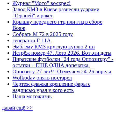
Журнал "Мото" воскрес!
Завод КМЗ в Киеве разнесли ударами
"Гераней" и ракет
Крышку переднего гтц или гтц в сборе
Вояж
Собрать М 72 в 2025 году
генератор Г-11А
Эмблему КМЗ круглую куплю 2 шт
Истрёж номер 47. Лето 2026. Вот эти даты
Пиратские футболки "24 года Оппозит.ру" -
остатки + ЕЩЁ ОДНА допечатка.
Оппозиту 27 лет!!! Отмечаем 24-26 апреля
Wolkodav опять постарел
Чертеж флажка крепление фары с
надписью урал у кого есть
Наша мотожизнь
давай ещё >>