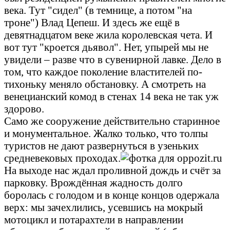
века. Тут "сидел" (в темнице, а потом "на
троне") Влад Цепеш. И здесь же ещё в
девятнадцатом веке жила королевская чета. И
вот тут "кроется дьявол". Нет, упырей мы не
увидели – разве что в сувенирной лавке. Дело в
том, что каждое поколение властителей по-
тихоньку меняло обстановку. А смотреть на
венецианский комод в стенах 14 века не так уж
здорово.
Само же сооружение действительно старинное
и монументальное. Жалко только, что толпы
туристов не дают развернуться в узеньких
средневековых проходах.
На выходе нас ждал проливной дождь и счёт за
парковку. Врождённая жадность долго
боролась с голодом и в конце концов одержала
верх: мы зачехлились, усевшись на мокрый
мотоцикл и потарахтели в направлении