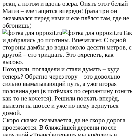
реки, а потом и вдоль озера. Опять этот белый
Матиз – еле тащится впереди! (раза три он
оказывался перед нами и еле плёлся там, где не
обгонишь)
Так
и добрались до плотины. Впечатляет. С одной
стороны дамбы до воды около десяти метров, с
другой – сто тридцать. Это охренеть, как
высоко.
Походили, поглядели и стали думать – куда
теперь? Обратно через гору – это довольно
сильно выматывающий путь, а уже вторая
половина дня (в потёмках по серпантину гонять
как-то не хочется). Решили поехать вперёд,
вылезти на шоссе и уже по нему вернуться
домой.
Скоро сказка сказывается, да не скоро дорога
проезжается. В ближайшей деревни после
нарядной «Трансфигераш» мы упёрлись в