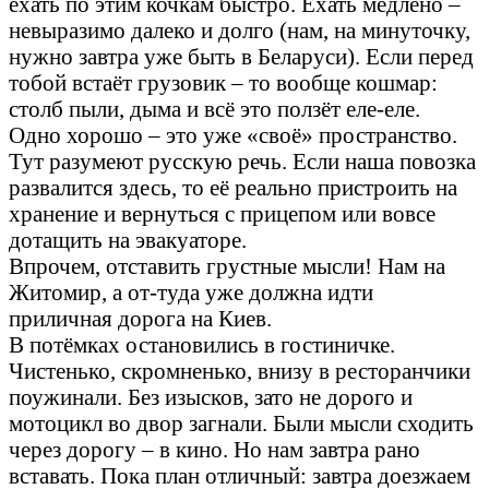
ехать по этим кочкам быстро. Ехать медлено –
невыразимо далеко и долго (нам, на минуточку,
нужно завтра уже быть в Беларуси). Если перед
тобой встаёт грузовик – то вообще кошмар:
столб пыли, дыма и всё это ползёт еле-еле.
Одно хорошо – это уже «своё» пространство.
Тут разумеют русскую речь. Если наша повозка
развалится здесь, то её реально пристроить на
хранение и вернуться с прицепом или вовсе
дотащить на эвакуаторе.
Впрочем, отставить грустные мысли! Нам на
Житомир, а от-туда уже должна идти
приличная дорога на Киев.
В потёмках остановились в гостиничке.
Чистенько, скромненько, внизу в ресторанчики
поужинали. Без изысков, зато не дорого и
мотоцикл во двор загнали. Были мысли сходить
через дорогу – в кино. Но нам завтра рано
вставать. Пока план отличный: завтра доезжаем