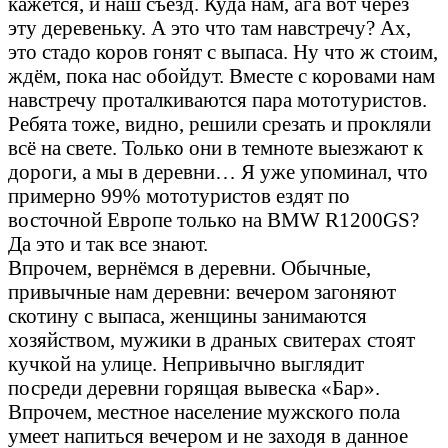
кажется, и наш съезд. Куда нам, ага вот через
эту деревеньку. А это что там навстречу? Ах,
это стадо коров гонят с выпаса. Ну что ж стоим,
ждём, пока нас обойдут. Вместе с коровами нам
навстречу проталкиваются пара мототуристов.
Ребята тоже, видно, решили срезать и прокляли
всё на свете. Только они в темноте выезжают к
дороги, а мы в деревни… Я уже упоминал, что
примерно 99% мототуристов ездят по
восточной Европе только на BMW R1200GS?
Да это и так все знают.
Впрочем, вернёмся в деревни. Обычные,
привычные нам деревни: вечером загоняют
скотину с выпаса, женщины занимаются
хозяйством, мужики в драных свитерах стоят
кучкой на улице. Непривычно выглядит
посреди деревни горящая вывеска «Бар».
Впрочем, местное население мужского пола
умеет напиться вечером и не заходя в данное