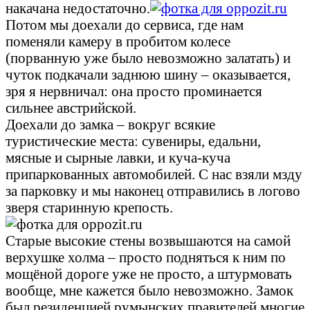
накачана недостаточно.
Потом мы доехали до сервиса, где нам
поменяли камеру в пробитом колесе
(порванную уже было невозможно залатать) и
чуток подкачали заднюю шину – оказывается,
зря я нервничал: она просто проминается
сильнее австрийской.
Доехали до замка – вокруг всякие
туристические места: сувениры, едальни,
мясные и сырные лавки, и куча-куча
припаркованных автомобилей. С нас взяли мзду
за парковку и мы наконец отправились в логово
зверя старинную крепость.
Старые высокие стены возвышаются на самой
верхушке холма – просто подняться к ним по
мощёной дороге уже не просто, а штурмовать
вообще, мне кажется было невозможно. Замок
был резиденцией румынских правителей многие