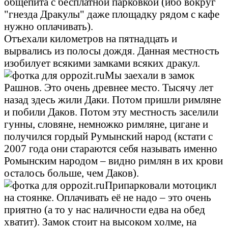
общепита с бесплатной парковкой (ибо вокруг
"гнезда Дракулы" даже площадку рядом с кафе
нужно оплачивать).
Отъехали километров на пятнадцать и
вырвались из полосы дождя. Данная местность
изобилует всякими замками всяких дракул.
Мы заехали в замок
Рашнов. Это очень древнее место. Тысячу лет
назад здесь жили Даки. Потом пришли римляне
и побили Даков. Потом эту местность заселили
гунны, словяне, немножко римляне, цигане и
получился гордый Румынский народ (кстати с
2007 года они стараются себя называть именно
Ромынским народом – видно римлян в их крови
осталось больше, чем Даков).
Припарковали мотоцикл
на стоянке. Оплачивать её не надо – это очень
приятно (а то у нас наличности едва на обед
хватит). Замок стоит на высоком холме, на