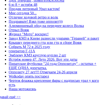
Здох Telegram , помогитеклОпОна
6 ю 8 = истрёж 48
Продам литровый Урал кастом!
Мне сегодня 50...
Отличие ходовой ретро и волк
Поздравьте! Взял тоже оппозит)))
Алюминиевый обод на переднее колесо Волка
Отрыл Вояж
Журнал "Мото" воскрес!
Завод КМЗ в Киеве разнесли ударами "Гераней" и ракет
Крышку переднего гтц или гтц в сборе Вояж
Собрать М 72 в 2025 году
генератор Г-11А
Эмблему КМЗ круглую куплю 2 шт
Истрёж номер 47. Лето 2026. Вот эти даты
Пиратские футболки "24 года Оппозит.ру" - остатки +
ЕЩЁ ОДНА допечатка.
Оппозиту 27 лет!!! Отмечаем 24-26 апреля
Wolkodav опять постарел
Чертеж флажка крепление фары с надписью урал у кого
есть
Наша мотожизнь
давай ещё >>