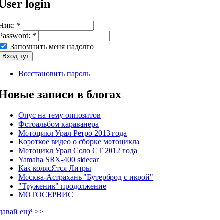
User login
Ник:
*
Password:
*
Запомнить меня надолго
Восстановить пароль
Новые записи в блогах
Опус на тему оппозитов
Фотоальбом караванера
Мотоцикл Урал Ретро 2013 года
Короткое видео о сборке мотоцикла
Мотоцикл Урал Соло СТ 2012 года
Yamaha SRX-400 sidecar
Как колясЯтся Литры
Москва-Астрахань "Бутерброд с икрой"
"Труженик" продолжение
МОТОСЕРВИС
давай ещё >>