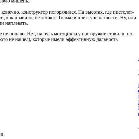
овую мишень...
 конечно, конструктор погорячился. На высотах, где пистолет-
и, как правило, не летают. Только в приступе наглости. Ну, или
ли наплевать.
 не попало. Нет, на руль мотоцикла у нас оружие ставили, но
ото не нашел), которые имели эффективную дальность
ии.