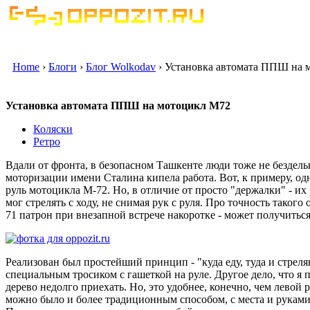
Home
›
Блоги
›
Блог Wolkodav
› Установка автомата ППШ на 
Установка автомата ППШ на мотоцикл М72
Коляски
Ретро
Вдали от фронта, в безопасном Ташкенте люди тоже не бездел
моторизации имени Сталина кипела работа. Вот, к примеру, о
руль мотоцикла М-72. Но, в отличие от просто "держалки" - и
мог стрелять с ходу, не снимая рук с руля. Про точность таког
71 патрон при внезапной встрече накоротке - может получиться
Реализован был простейший принцип - "куда еду, туда и стрел
специальным тросиком с гашеткой на руле. Другое дело, что я п
дерево недолго приехать. Но, это удобнее, конечно, чем левой р
можно было и более традиционным способом, с места и руками