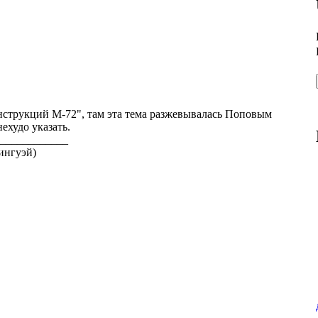
онструкций М-72", там эта тема разжевывалась Поповым
нехудо указать.
____________
ингуэй)