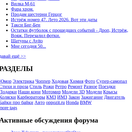
Вилка М-61
Фара хром.
Продам шестерни Герцог
Истрёж номер 47. Лето 2026. Вот эти даты
Такси Биг-Бен
Остатки футболок с прошедших событий - Дроп, Истрёж,
Вояж. Перезалил фотки.
Шатуны с Avito
Мне сегодня 50...
давай ещё >>
РАЗДЕЛЫ
Юмор
Электрика
Чоппер
Ходовая
Химия
Фото
Супер-самопал
Стихи и проза
Стиль
Рожи
Ретро
Ремонт
Разное
Поездки
Подарки
Наши кони
Мотомир
Модели 3D
Модели
Крысы
Коляски
Карбюраторы
КМЗ
ИМЗ
Закон
Зажигание
Двигатель
Байки про байки
Авто
oppozit.ru
Honda
BMW
more tags
Активные обсуждения форума