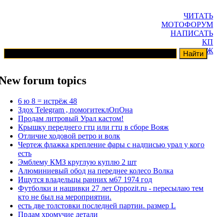
ЧИТАТЬ
МОТОФОРУМ
НАПИСАТЬ
КП
ГАРАЖ
New forum topics
6 ю 8 = истрёж 48
Здох Telegram , помогитеклОпОна
Продам литровый Урал кастом!
Крышку переднего гтц или гтц в сборе Вояж
Отличие ходовой ретро и волк
Чертеж флажка крепление фары с надписью урал у кого
есть
Эмблему КМЗ круглую куплю 2 шт
Алюминиевый обод на переднее колесо Волка
Ищутся владельцы ранних м67 1974 год
Футболки и нашивки 27 лет Oppozit.ru - пересылаю тем
кто не был на мероприятии.
есть две толстовки последней партии. размер L
Прдам хромучие детали