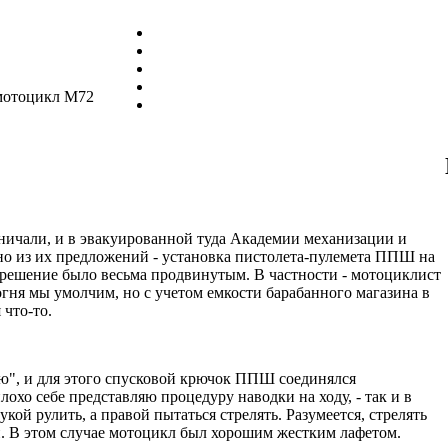
мотоцикл М72
ьничали, и в эвакуированной туда Академии механизации и
дно из их предложений - установка пистолета-пулемета ППШ на
х решение было весьма продвинутым. В частности - мотоциклист
о огня мы умолчим, но с учетом емкости барабанного магазина в
 что-то.
яю", и для этого спусковой крючок ППШ соединялся
лохо себе представляю процедуру наводки на ходу, - так и в
укой рулить, а правой пытаться стрелять. Разумеется, стрелять
. В этом случае мотоцикл был хорошим жестким лафетом.