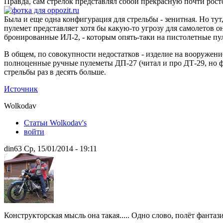
Правда, сам стрелок представлял собой прекрасную почти рост
Была и еще одна конфигурация для стрельбы - зенитная. Но тут,
пулемет представляет хотя бы какую-то угрозу для самолетов он
бронированные ИЛ-2, - которым опять-таки на пистолетные пу
В общем, по совокупности недостатков - изделие на вооружение
полноценные ручные пулеметы ДП-27 (читал и про ДТ-29, но ф
стрельбы раз в десять больше.
Источник
Wolkodav
Статьи Wolkodav's
войти
din63 Ср, 15/01/2014 - 19:11
Конструкторская мысль она такая..... Одно слово, полёт фантаз