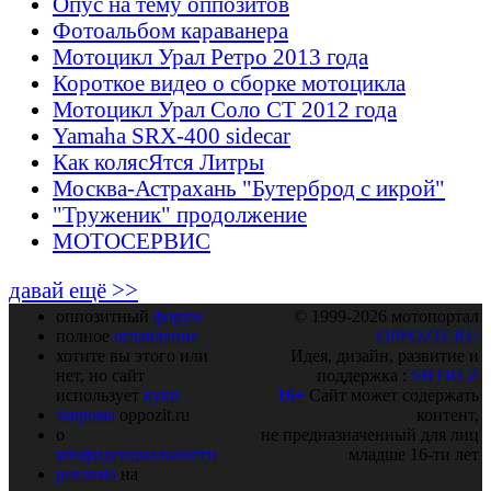
Опус на тему оппозитов
Фотоальбом караванера
Мотоцикл Урал Ретро 2013 года
Короткое видео о сборке мотоцикла
Мотоцикл Урал Соло СТ 2012 года
Yamaha SRX-400 sidecar
Как колясЯтся Литры
Москва-Астрахань "Бутерброд с икрой"
"Труженик" продолжение
МОТОСЕРВИС
давай ещё >>
оппозитный
форум
© 1999-2026 мотопортал
полное
оглавление
OPPOZIT.RU
хотите вы этого или
Идея, дизайн, развитие и
нет, но сайт
поддержка :
SHTRLZ
использует
куки
16+
Сайт может содержать
закрома
oppozit.ru
контент,
о
не предназначенный для лиц
конфиденциальности
младше 16-ти лет
реклама
на