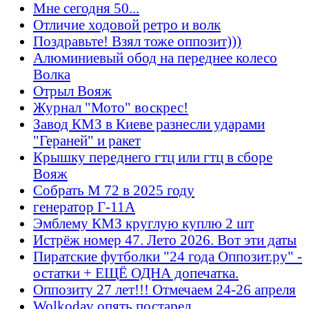
Мне сегодня 50...
Отличие ходовой ретро и волк
Поздравьте! Взял тоже оппозит)))
Алюминиевый обод на переднее колесо
Волка
Отрыл Вояж
Журнал "Мото" воскрес!
Завод КМЗ в Киеве разнесли ударами
"Гераней" и ракет
Крышку переднего гтц или гтц в сборе
Вояж
Собрать М 72 в 2025 году
генератор Г-11А
Эмблему КМЗ круглую куплю 2 шт
Истрёж номер 47. Лето 2026. Вот эти даты
Пиратские футболки "24 года Оппозит.ру" -
остатки + ЕЩЁ ОДНА допечатка.
Оппозиту 27 лет!!! Отмечаем 24-26 апреля
Wolkodav опять постарел