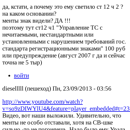
да, кстати, а почему это ему светило ст 12 ч 2 ?
на каком основании?
менты знак видели? ДА !!!
поэтому тут ст12 ч1 "Управление ТС с
нечитаемыми, нестандартными или
установленными с нарушением требований гос.
стандарта регистрационными знаками" 100 руб
или предупреждение (август 2007 г да и сейчас
точна не 5 тыр)
войти
dieselllll (пешеход) Пн, 23/09/2013 - 03:56
http://www.youtube.com/watch?
v=so9zDIWYlU4&feature=player_embedded#t=23
Видео, вот наши выложили. Удивительно, что
менты не особо отставали, хотя на СВ-шке
сильно -то не погоняешь. Надо было ему Урала