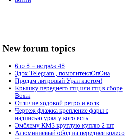
New forum topics
6 ю 8 = истрёж 48
Здох Telegram , помогитеклОпОна
Продам литровый Урал кастом!
Крышку переднего гтц или гтц в сборе
Вояж
Отличие ходовой ретро и волк
Чертеж флажка крепление фары с
надписью урал у кого есть
Эмблему КМЗ круглую куплю 2 шт
Алюминиевый обод на переднее колесо