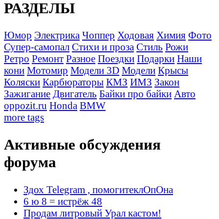
РАЗДЕЛЫ
Юмор
Электрика
Чоппер
Ходовая
Химия
Фото
Супер-самопал
Стихи и проза
Стиль
Рожи
Ретро
Ремонт
Разное
Поездки
Подарки
Наши
кони
Мотомир
Модели 3D
Модели
Крысы
Коляски
Карбюраторы
КМЗ
ИМЗ
Закон
Зажигание
Двигатель
Байки про байки
Авто
oppozit.ru
Honda
BMW
more tags
Активные обсуждения
форума
Здох Telegram , помогитеклОпОна
6 ю 8 = истрёж 48
Продам литровый Урал кастом!