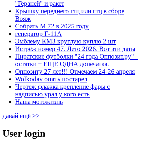
"Гераней" и ракет
Крышку переднего гтц или гтц в сборе
Вояж
Собрать М 72 в 2025 году
генератор Г-11А
Эмблему КМЗ круглую куплю 2 шт
Истрёж номер 47. Лето 2026. Вот эти даты
Пиратские футболки "24 года Оппозит.ру" -
остатки + ЕЩЁ ОДНА допечатка.
Оппозиту 27 лет!!! Отмечаем 24-26 апреля
Wolkodav опять постарел
Чертеж флажка крепление фары с
надписью урал у кого есть
Наша мотожизнь
давай ещё >>
User login