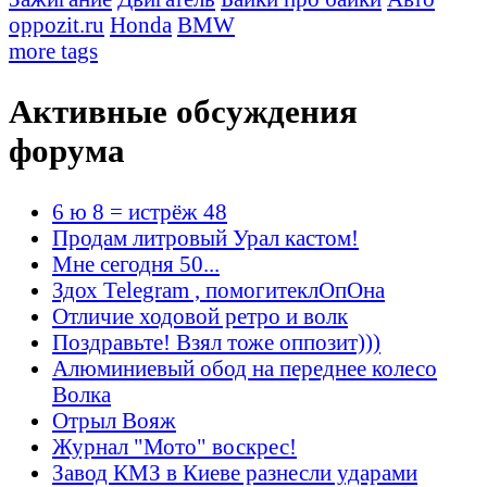
oppozit.ru
Honda
BMW
more tags
Активные обсуждения
форума
6 ю 8 = истрёж 48
Продам литровый Урал кастом!
Мне сегодня 50...
Здох Telegram , помогитеклОпОна
Отличие ходовой ретро и волк
Поздравьте! Взял тоже оппозит)))
Алюминиевый обод на переднее колесо
Волка
Отрыл Вояж
Журнал "Мото" воскрес!
Завод КМЗ в Киеве разнесли ударами