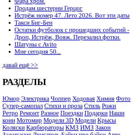
Фара хром.
Продам шестерни Герцог
Истрёж номер 47. Лето 2026. Вот эти даты
Такси Биг-Бен
Остатки футболок с прошедших событий -
Дроп, Истрёж, Вояж. Перезалил фотки.
Шатуны с Avito
Мне сегодня 50...
давай ещё >>
РАЗДЕЛЫ
Юмор
Электрика
Чоппер
Ходовая
Химия
Фото
Супер-самопал
Стихи и проза
Стиль
Рожи
Ретро
Ремонт
Разное
Поездки
Подарки
Наши
кони
Мотомир
Модели 3D
Модели
Крысы
Коляски
Карбюраторы
КМЗ
ИМЗ
Закон
Зажигание
Двигатель
Байки про байки
Авто