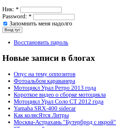
Ник:
*
Password:
*
Запомнить меня надолго
Восстановить пароль
Новые записи в блогах
Опус на тему оппозитов
Фотоальбом караванера
Мотоцикл Урал Ретро 2013 года
Короткое видео о сборке мотоцикла
Мотоцикл Урал Соло СТ 2012 года
Yamaha SRX-400 sidecar
Как колясЯтся Литры
Москва-Астрахань "Бутерброд с икрой"