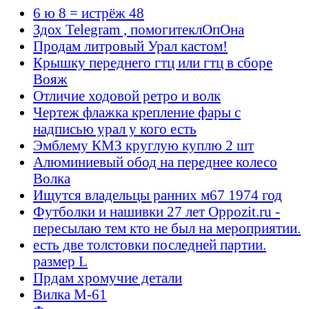
6 ю 8 = истрёж 48
Здох Telegram , помогитеклОпОна
Продам литровый Урал кастом!
Крышку переднего гтц или гтц в сборе
Вояж
Отличие ходовой ретро и волк
Чертеж флажка крепление фары с
надписью урал у кого есть
Эмблему КМЗ круглую куплю 2 шт
Алюминиевый обод на переднее колесо
Волка
Ищутся владельцы ранних м67 1974 год
Футболки и нашивки 27 лет Oppozit.ru -
пересылаю тем кто не был на мероприятии.
есть две толстовки последней партии.
размер L
Прдам хромучие детали
Вилка М-61