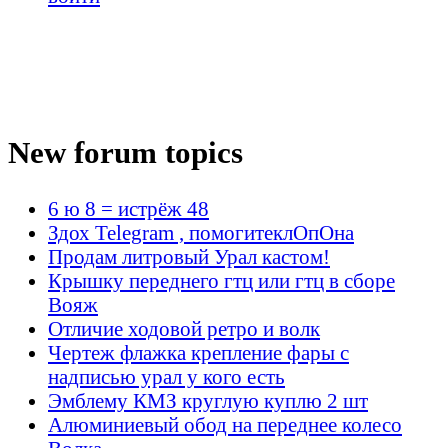
New forum topics
6 ю 8 = истрёж 48
Здох Telegram , помогитеклОпОна
Продам литровый Урал кастом!
Крышку переднего гтц или гтц в сборе
Вояж
Отличие ходовой ретро и волк
Чертеж флажка крепление фары с
надписью урал у кого есть
Эмблему КМЗ круглую куплю 2 шт
Алюминиевый обод на переднее колесо