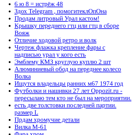
6 ю 8 = истрёж 48
Здох Telegram , помогитеклОпОна
Продам литровый Урал кастом!
Крышку переднего гтц или гтц в сборе
Вояж
Отличие ходовой ретро и волк
Чертеж флажка крепление фары с
надписью урал у кого есть
Эмблему КМЗ круглую куплю 2 шт
Алюминиевый обод на переднее колесо
Волка
Ищутся владельцы ранних м67 1974 год
Футболки и нашивки 27 лет Oppozit.ru -
пересылаю тем кто не был на мероприятии.
есть две толстовки последней партии.
размер L
Прдам хромучие детали
Вилка М-61
Фара хром.