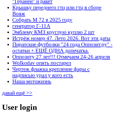
"Гераней" и ракет
Крышку переднего гтц или гтц в сборе
Вояж
Собрать М 72 в 2025 году
генератор Г-11А
Эмблему КМЗ круглую куплю 2 шт
Истрёж номер 47. Лето 2026. Вот эти даты
Пиратские футболки "24 года Оппозит.ру" -
остатки + ЕЩЁ ОДНА допечатка.
Оппозиту 27 лет!!! Отмечаем 24-26 апреля
Wolkodav опять постарел
Чертеж флажка крепление фары с
надписью урал у кого есть
Наша мотожизнь
давай ещё >>
User login