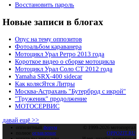
Восстановить пароль
Новые записи в блогах
Опус на тему оппозитов
Фотоальбом караванера
Мотоцикл Урал Ретро 2013 года
Короткое видео о сборке мотоцикла
Мотоцикл Урал Соло СТ 2012 года
Yamaha SRX-400 sidecar
Как колясЯтся Литры
Москва-Астрахань "Бутерброд с икрой"
"Труженик" продолжение
МОТОСЕРВИС
давай ещё >>
оппозитный
форум
© 1999-2026 мотопортал
полное
оглавление
OPPOZIT.RU
хотите вы этого или
Идея, дизайн, развитие и