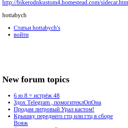
http://bikerodnkustom4.homestead.com/sidecar.htm
hottabych
Статьи hottabych's
войти
New forum topics
6 ю 8 = истрёж 48
Здох Telegram , помогитеклОпОна
Продам литровый Урал кастом!
Крышку переднего гтц или гтц в сборе
Вояж