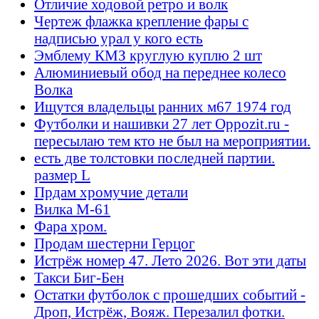
Отличие ходовой ретро и волк
Чертеж флажка крепление фары с
надписью урал у кого есть
Эмблему КМЗ круглую куплю 2 шт
Алюминиевый обод на переднее колесо
Волка
Ищутся владельцы ранних м67 1974 год
Футболки и нашивки 27 лет Oppozit.ru -
пересылаю тем кто не был на мероприятии.
есть две толстовки последней партии.
размер L
Прдам хромучие детали
Вилка М-61
Фара хром.
Продам шестерни Герцог
Истрёж номер 47. Лето 2026. Вот эти даты
Такси Биг-Бен
Остатки футболок с прошедших событий -
Дроп, Истрёж, Вояж. Перезалил фотки.