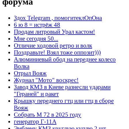
форума
Здох Telegram , помогитеклОпОна
6 ю 8 = истрёж 48
Продам литровый Урал кастом!
Мне сегодня 50...
Отличие ходовой ретро и волк
Поздравьте! Взял тоже оппозит)))
Алюминиевый обод на переднее колесо
Волка
Отрыл Вояж
Журнал "Мото" воскрес!
Завод КМЗ в Киеве разнесли ударами
"Гераней" и ракет
Крышку переднего гтц или гтц в сборе
Вояж
Собрать М 72 в 2025 году
генератор Г-11А
Эмблему КМЗ круглую куплю 2 шт