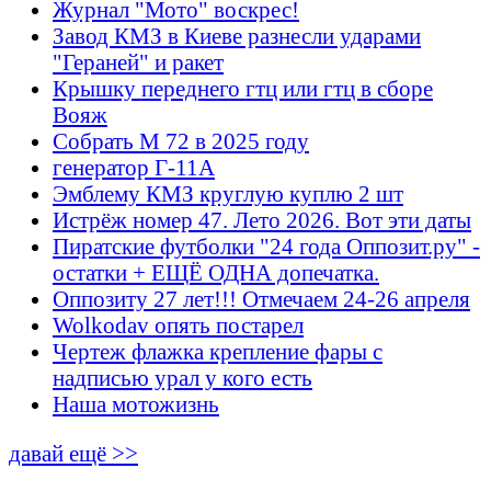
Журнал "Мото" воскрес!
Завод КМЗ в Киеве разнесли ударами
"Гераней" и ракет
Крышку переднего гтц или гтц в сборе
Вояж
Собрать М 72 в 2025 году
генератор Г-11А
Эмблему КМЗ круглую куплю 2 шт
Истрёж номер 47. Лето 2026. Вот эти даты
Пиратские футболки "24 года Оппозит.ру" -
остатки + ЕЩЁ ОДНА допечатка.
Оппозиту 27 лет!!! Отмечаем 24-26 апреля
Wolkodav опять постарел
Чертеж флажка крепление фары с
надписью урал у кого есть
Наша мотожизнь
давай ещё >>