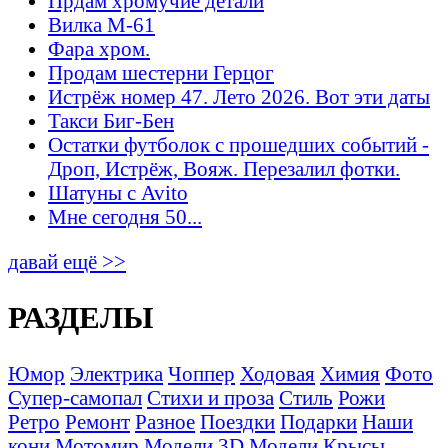
Прдам хромучие детали
Вилка М-61
Фара хром.
Продам шестерни Герцог
Истрёж номер 47. Лето 2026. Вот эти даты
Такси Биг-Бен
Остатки футболок с прошедших событий -
Дроп, Истрёж, Вояж. Перезалил фотки.
Шатуны с Avito
Мне сегодня 50...
давай ещё >>
РАЗДЕЛЫ
Юмор
Электрика
Чоппер
Ходовая
Химия
Фото
Супер-самопал
Стихи и проза
Стиль
Рожи
Ретро
Ремонт
Разное
Поездки
Подарки
Наши
кони
Мотомир
Модели 3D
Модели
Крысы