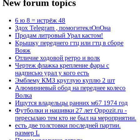
New forum topics
6 ю 8 = истрёж 48
Здох Telegram , помогитеклОпОна
Продам литровый Урал кастом!
Крышку переднего гтц или гтц в сборе
Вояж
Отличие ходовой ретро и волк
Чертеж флажка крепление фары с
надписью урал у кого есть
Эмблему КМЗ круглую куплю 2 шт
Алюминиевый обод на переднее колесо
Волка
Ищутся владельцы ранних м67 1974 год
Футболки и нашивки 27 лет Oppozit.ru -
пересылаю тем кто не был на мероприятии.
есть две толстовки последней партии.
размер L