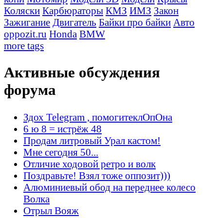
Коляски
Карбюраторы
КМЗ
ИМЗ
Закон
Зажигание
Двигатель
Байки про байки
Авто
oppozit.ru
Honda
BMW
more tags
Активные обсуждения
форума
Здох Telegram , помогитеклОпОна
6 ю 8 = истрёж 48
Продам литровый Урал кастом!
Мне сегодня 50...
Отличие ходовой ретро и волк
Поздравьте! Взял тоже оппозит)))
Алюминиевый обод на переднее колесо
Волка
Отрыл Вояж