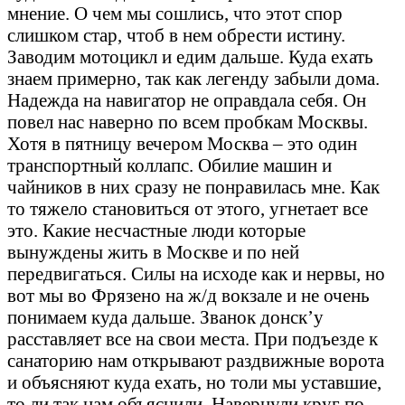
мнение. О чем мы сошлись, что этот спор
слишком стар, чтоб в нем обрести истину.
Заводим мотоцикл и едим дальше. Куда ехать
знаем примерно, так как легенду забыли дома.
Надежда на навигатор не оправдала себя. Он
повел нас наверно по всем пробкам Москвы.
Хотя в пятницу вечером Москва – это один
транспортный коллапс. Обилие машин и
чайников в них сразу не понравилась мне. Как
то тяжело становиться от этого, угнетает все
это. Какие несчастные люди которые
вынуждены жить в Москве и по ней
передвигаться. Силы на исходе как и нервы, но
вот мы во Фрязено на ж/д вокзале и не очень
понимаем куда дальше. Званок донск’у
расставляет все на свои места. При подъезде к
санаторию нам открывают раздвижные ворота
и объясняют куда ехать, но толи мы уставшие,
то ли так нам объяснили. Навернули круг по