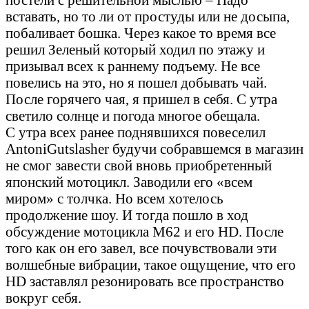
вставать, но то ли от простуды или не досыпа,
побаливает бошка. Через какое то время все
решил Зеленый который ходил по этажу и
призывал всех к раннему подъему. Не все
повелись на это, но я пошел добывать чай.
После горячего чая, я пришел в себя. С утра
светило солнце и погода многое обещала.
С утра всех ранее поднявшихся повеселил
AntoniGutslasher будучи собравшемся в магазин
не смог завести свой вновь приобретенный
японский мотоцикл. Заводили его «всем
миром» с толчка. Но всем хотелось
продолжение шоу. И тогда пошло в ход
обсуждение мотоцикла М62 и его HD. После
того как он его завел, все почувствовали эти
волшебные вибрации, такое ощущение, что его
HD заставлял резонировать все пространство
вокруг себя.