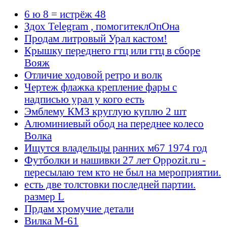
6 ю 8 = истрёж 48
Здох Telegram , помогитеклОпОна
Продам литровый Урал кастом!
Крышку переднего гтц или гтц в сборе
Вояж
Отличие ходовой ретро и волк
Чертеж флажка крепление фары с
надписью урал у кого есть
Эмблему КМЗ круглую куплю 2 шт
Алюминиевый обод на переднее колесо
Волка
Ищутся владельцы ранних м67 1974 год
Футболки и нашивки 27 лет Oppozit.ru -
пересылаю тем кто не был на мероприятии.
есть две толстовки последней партии.
размер L
Прдам хромучие детали
Вилка М-61