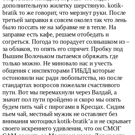
дополнительную жилетку шерстяную. kotik-
bratik то же говорит, что мерзнут руки. После
третьей заправки я совсем околел так что лень
было поссать не на забравке не в тепле. На
заправке есть кафе, решаем отобедать и
согреться. Погода то порадует солнышком из –
за облаков, то опять его спрячет. Пробку под
Вышим Волочьком пытаемся обряжать где
только можно. Не миновало нас и учесть
общения с инспекторами ГИБДД которые
остоновили нас ради любопытства, но после
стандартах вопросов пожелали счастливого
пути. Вот мы перемахнули через Валдай, а
значит пол пути пройдено и скоро мы опять
будем пить чай с пирогами в Кресцах. Сидим
пьем чай, местный мужик не оставляет без
внимания мотоцикл kotik-bratik’а и не скрывает
своего искреннего удивления, что он СМОГ