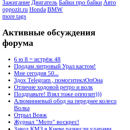
Зажигание
Двигатель
Байки про байки
Авто
oppozit.ru
Honda
BMW
more tags
Активные обсуждения
форума
6 ю 8 = истрёж 48
Продам литровый Урал кастом!
Мне сегодня 50...
Здох Telegram , помогитеклОпОна
Отличие ходовой ретро и волк
Поздравьте! Взял тоже оппозит)))
Алюминиевый обод на переднее колесо
Волка
Отрыл Вояж
Журнал "Мото" воскрес!
Завод КМЗ в Киеве разнесли ударами