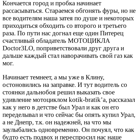
Кончается город и пробка начинает
рассасываться. Стараемся обгонять фуры, но не
все водителям наша затея по душе и некоторых
приходиться обходить со второго и третьего
раза. По пути нас догнал еще один Питерец
счастливый обладатель МОТОЦИКЛА
Doctor3LO, поприветствовали друг друга и
дальше каждый стал наворачивать свой газ как
мог.
Начинает темнеет, а мы уже в Клину,
остоновились на заправке. И тут водитель со
стоянки дальнобоя решил выказать свое
удивление мотоциклом kotik-bratik’а, рассказал
как у него в детстве был Урал и как он его
переделывал и что сейчас бы опять купил Урал,
а не Днепр, т.к. он надежней, на что мы
заулыбались одновременно. Он почуял, что как
будто есть подвох и переспросил нас наше