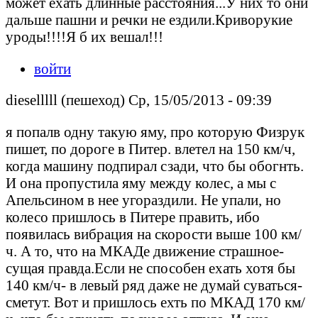
может ехать длинные расстояния...У них то они
дальше пашни и речки не ездили.Криворукие
уроды!!!!Я б их вешал!!!
войти
dieselllll (пешеход) Ср, 15/05/2013 - 09:39
я попалв одну такую яму, про которую Физрук
пишет, по дороге в Питер. влетел на 150 км/ч,
когда машину подпирал сзади, что бы обогнть.
И она пропустила яму между колес, а мы с
Апельсином в нее угораздили. Не упали, но
колесо пришлось в Питере править, ибо
появилась вибрация на скорости выше 100 км/
ч. А то, что на МКАДе движение страшное-
сущая правда.Если не способен ехать хотя бы
140 км/ч- в левый ряд даже не думай суваться-
сметут. Вот и пришлось ехть по МКАД 170 км/