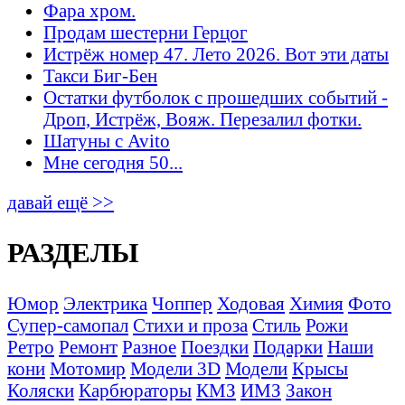
Фара хром.
Продам шестерни Герцог
Истрёж номер 47. Лето 2026. Вот эти даты
Такси Биг-Бен
Остатки футболок с прошедших событий -
Дроп, Истрёж, Вояж. Перезалил фотки.
Шатуны с Avito
Мне сегодня 50...
давай ещё >>
РАЗДЕЛЫ
Юмор
Электрика
Чоппер
Ходовая
Химия
Фото
Супер-самопал
Стихи и проза
Стиль
Рожи
Ретро
Ремонт
Разное
Поездки
Подарки
Наши
кони
Мотомир
Модели 3D
Модели
Крысы
Коляски
Карбюраторы
КМЗ
ИМЗ
Закон