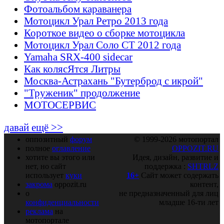
Фотоальбом караванера
Мотоцикл Урал Ретро 2013 года
Короткое видео о сборке мотоцикла
Мотоцикл Урал Соло СТ 2012 года
Yamaha SRX-400 sidecar
Как колясЯтся Литры
Москва-Астрахань "Бутерброд с икрой"
"Труженик" продолжение
МОТОСЕРВИС
давай ещё >>
оппозитный
форум
© 1999-2026 мотопортал
полное
оглавление
OPPOZIT.RU
хотите вы этого или
Идея, дизайн, развитие и
нет, но сайт
поддержка :
SHTRLZ
использует
куки
16+
Сайт может содержать
закрома
oppozit.ru
контент,
о
не предназначенный для лиц
конфиденциальности
младше 16-ти лет
реклама
на
мотопортале