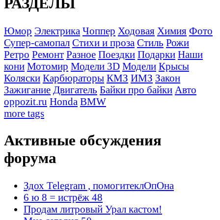
РАЗДЕЛЫ
Юмор
Электрика
Чоппер
Ходовая
Химия
Фото
Супер-самопал
Стихи и проза
Стиль
Рожи
Ретро
Ремонт
Разное
Поездки
Подарки
Наши
кони
Мотомир
Модели 3D
Модели
Крысы
Коляски
Карбюраторы
КМЗ
ИМЗ
Закон
Зажигание
Двигатель
Байки про байки
Авто
oppozit.ru
Honda
BMW
more tags
Активные обсуждения
форума
Здох Telegram , помогитеклОпОна
6 ю 8 = истрёж 48
Продам литровый Урал кастом!