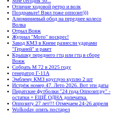
Мне сегодня 50...
Отличие ходовой ретро и волк
Поздравьте! Взял тоже оппозит)))
Алюминиевый обод на переднее колесо
Волка
Отрыл Вояж
Журнал "Мото" воскрес!
Завод КМЗ в Киеве разнесли ударами
"Гераней" и ракет
Крышку переднего гтц или гтц в сборе
Вояж
Собрать М 72 в 2025 году
генератор Г-11А
Эмблему КМЗ круглую куплю 2 шт
Истрёж номер 47. Лето 2026. Вот эти даты
Пиратские футболки "24 года Оппозит.ру" -
остатки + ЕЩЁ ОДНА допечатка.
Оппозиту 27 лет!!! Отмечаем 24-26 апреля
Wolkodav опять постарел