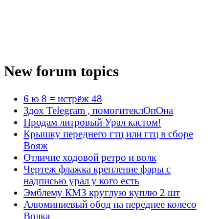
New forum topics
6 ю 8 = истрёж 48
Здох Telegram , помогитеклОпОна
Продам литровый Урал кастом!
Крышку переднего гтц или гтц в сборе
Вояж
Отличие ходовой ретро и волк
Чертеж флажка крепление фары с
надписью урал у кого есть
Эмблему КМЗ круглую куплю 2 шт
Алюминиевый обод на переднее колесо
Волка