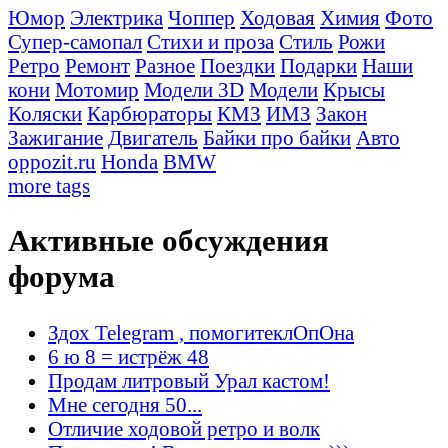
Юмор
Электрика
Чоппер
Ходовая
Химия
Фото
Супер-самопал
Стихи и проза
Стиль
Рожи
Ретро
Ремонт
Разное
Поездки
Подарки
Наши
кони
Мотомир
Модели 3D
Модели
Крысы
Коляски
Карбюраторы
КМЗ
ИМЗ
Закон
Зажигание
Двигатель
Байки про байки
Авто
oppozit.ru
Honda
BMW
more tags
Активные обсуждения
форума
Здох Telegram , помогитеклОпОна
6 ю 8 = истрёж 48
Продам литровый Урал кастом!
Мне сегодня 50...
Отличие ходовой ретро и волк