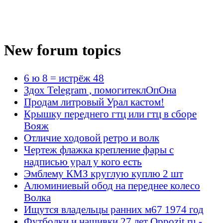
New forum topics
6 ю 8 = истрёж 48
Здох Telegram , помогитеклОпОна
Продам литровый Урал кастом!
Крышку переднего гтц или гтц в сборе
Вояж
Отличие ходовой ретро и волк
Чертеж флажка крепление фары с
надписью урал у кого есть
Эмблему КМЗ круглую куплю 2 шт
Алюминиевый обод на переднее колесо
Волка
Ищутся владельцы ранних м67 1974 год
Футболки и нашивки 27 лет Oppozit.ru -