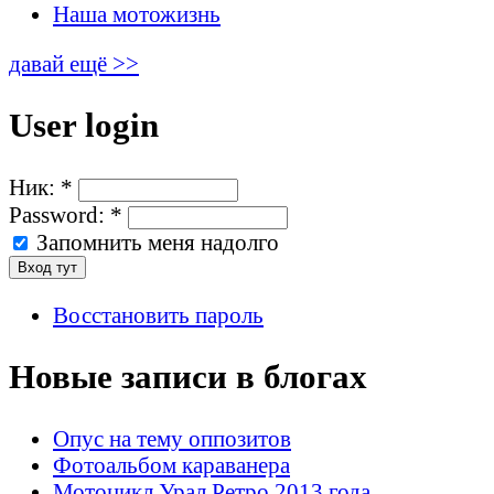
Наша мотожизнь
давай ещё >>
User login
Ник:
*
Password:
*
Запомнить меня надолго
Восстановить пароль
Новые записи в блогах
Опус на тему оппозитов
Фотоальбом караванера
Мотоцикл Урал Ретро 2013 года