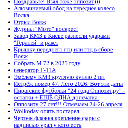
Поздравьте! Взял тоже оппозит)))
Алюминиевый обод на переднее колесо
Волка
Отрыл Вояж
Журнал "Мото" воскрес!
Завод КМЗ в Киеве разнесли ударами
"Гераней" и ракет
Крышку переднего гтц или гтц в сборе
Вояж
Собрать М 72 в 2025 году
генератор Г-11А
Эмблему КМЗ круглую куплю 2 шт
Истрёж номер 47. Лето 2026. Вот эти даты
Пиратские футболки "24 года Оппозит.ру" -
остатки + ЕЩЁ ОДНА допечатка.
Оппозиту 27 лет!!! Отмечаем 24-26 апреля
Wolkodav опять постарел
Чертеж флажка крепление фары с
надписью урал у кого есть