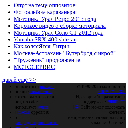
Опус на тему оппозитов
Фотоальбом караванера
Мотоцикл Урал Ретро 2013 года
Короткое видео о сборке мотоцикла
Мотоцикл Урал Соло СТ 2012 года
Yamaha SRX-400 sidecar
Как колясЯтся Литры
Москва-Астрахань "Бутерброд с икрой"
"Труженик" продолжение
МОТОСЕРВИС
давай ещё >>
оппозитный
форум
© 1999-2026 мотопортал
полное
оглавление
OPPOZIT.RU
хотите вы этого или
Идея, дизайн, развитие и
нет, но сайт
поддержка :
SHTRLZ
использует
куки
16+
Сайт может содержать
закрома
oppozit.ru
контент,
о
не предназначенный для лиц
конфиденциальности
младше 16-ти лет
реклама
на