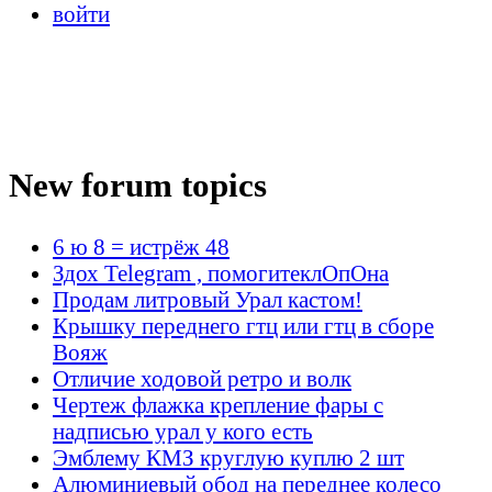
войти
New forum topics
6 ю 8 = истрёж 48
Здох Telegram , помогитеклОпОна
Продам литровый Урал кастом!
Крышку переднего гтц или гтц в сборе
Вояж
Отличие ходовой ретро и волк
Чертеж флажка крепление фары с
надписью урал у кого есть
Эмблему КМЗ круглую куплю 2 шт
Алюминиевый обод на переднее колесо