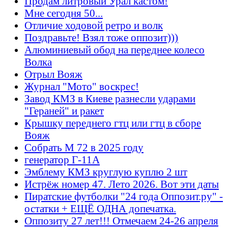
Продам литровый Урал кастом!
Мне сегодня 50...
Отличие ходовой ретро и волк
Поздравьте! Взял тоже оппозит)))
Алюминиевый обод на переднее колесо
Волка
Отрыл Вояж
Журнал "Мото" воскрес!
Завод КМЗ в Киеве разнесли ударами
"Гераней" и ракет
Крышку переднего гтц или гтц в сборе
Вояж
Собрать М 72 в 2025 году
генератор Г-11А
Эмблему КМЗ круглую куплю 2 шт
Истрёж номер 47. Лето 2026. Вот эти даты
Пиратские футболки "24 года Оппозит.ру" -
остатки + ЕЩЁ ОДНА допечатка.
Оппозиту 27 лет!!! Отмечаем 24-26 апреля