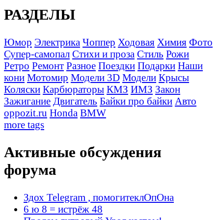
РАЗДЕЛЫ
Юмор
Электрика
Чоппер
Ходовая
Химия
Фото
Супер-самопал
Стихи и проза
Стиль
Рожи
Ретро
Ремонт
Разное
Поездки
Подарки
Наши
кони
Мотомир
Модели 3D
Модели
Крысы
Коляски
Карбюраторы
КМЗ
ИМЗ
Закон
Зажигание
Двигатель
Байки про байки
Авто
oppozit.ru
Honda
BMW
more tags
Активные обсуждения
форума
Здох Telegram , помогитеклОпОна
6 ю 8 = истрёж 48