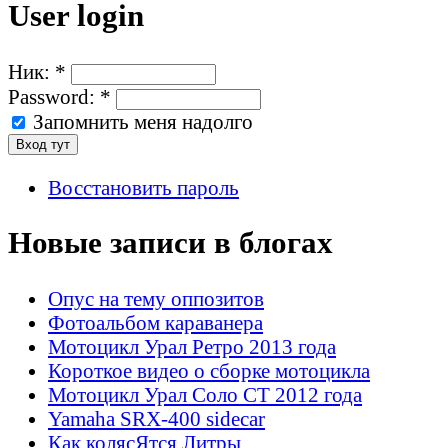
User login
Ник:
*
Password:
*
Запомнить меня надолго
Восстановить пароль
Новые записи в блогах
Опус на тему оппозитов
Фотоальбом караванера
Мотоцикл Урал Ретро 2013 года
Короткое видео о сборке мотоцикла
Мотоцикл Урал Соло СТ 2012 года
Yamaha SRX-400 sidecar
Как колясЯтся Литры