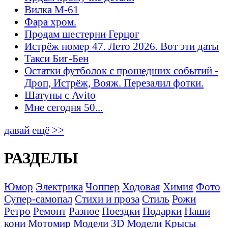
Вилка М-61
Фара хром.
Продам шестерни Герцог
Истрёж номер 47. Лето 2026. Вот эти даты
Такси Биг-Бен
Остатки футболок с прошедших событий -
Дроп, Истрёж, Вояж. Перезалил фотки.
Шатуны с Avito
Мне сегодня 50...
давай ещё >>
РАЗДЕЛЫ
Юмор
Электрика
Чоппер
Ходовая
Химия
Фото
Супер-самопал
Стихи и проза
Стиль
Рожи
Ретро
Ремонт
Разное
Поездки
Подарки
Наши
кони
Мотомир
Модели 3D
Модели
Крысы