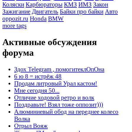
Коляски
Карбюраторы
КМЗ
ИМЗ
Закон
Зажигание
Двигатель
Байки про байки
Авто
oppozit.ru
Honda
BMW
more tags
Активные обсуждения
форума
Здох Telegram , помогитеклОпОна
6 ю 8 = истрёж 48
Продам литровый Урал кастом!
Мне сегодня 50...
Отличие ходовой ретро и волк
Поздравьте! Взял тоже оппозит)))
Алюминиевый обод на переднее колесо
Волка
Отрыл Вояж