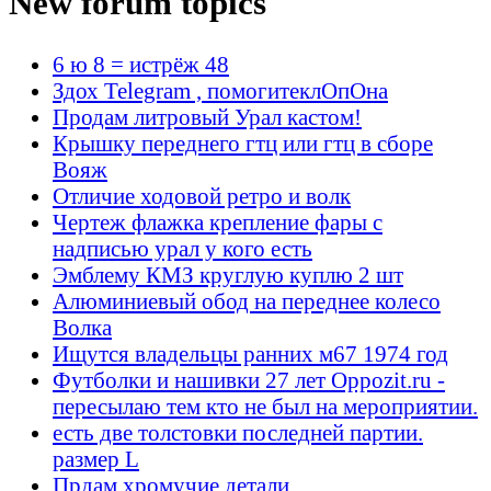
New forum topics
6 ю 8 = истрёж 48
Здох Telegram , помогитеклОпОна
Продам литровый Урал кастом!
Крышку переднего гтц или гтц в сборе
Вояж
Отличие ходовой ретро и волк
Чертеж флажка крепление фары с
надписью урал у кого есть
Эмблему КМЗ круглую куплю 2 шт
Алюминиевый обод на переднее колесо
Волка
Ищутся владельцы ранних м67 1974 год
Футболки и нашивки 27 лет Oppozit.ru -
пересылаю тем кто не был на мероприятии.
есть две толстовки последней партии.
размер L
Прдам хромучие детали