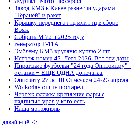
Журнал "Мото" воскрес!
Завод КМЗ в Киеве разнесли ударами
"Гераней" и ракет
Крышку переднего гтц или гтц в сборе
Вояж
Собрать М 72 в 2025 году
генератор Г-11А
Эмблему КМЗ круглую куплю 2 шт
Истрёж номер 47. Лето 2026. Вот эти даты
Пиратские футболки "24 года Оппозит.ру" -
остатки + ЕЩЁ ОДНА допечатка.
Оппозиту 27 лет!!! Отмечаем 24-26 апреля
Wolkodav опять постарел
Чертеж флажка крепление фары с
надписью урал у кого есть
Наша мотожизнь
давай ещё >>