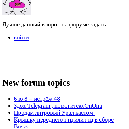
Лучше данный вопрос на форуме задать.
войти
New forum topics
6 ю 8 = истрёж 48
Здох Telegram , помогитеклОпОна
Продам литровый Урал кастом!
Крышку переднего гтц или гтц в сборе
Вояж