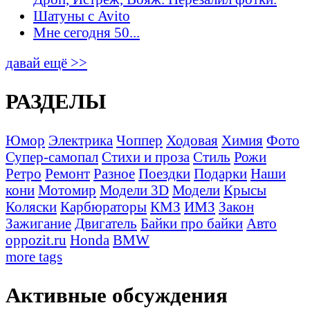
Шатуны с Avito
Мне сегодня 50...
давай ещё >>
РАЗДЕЛЫ
Юмор
Электрика
Чоппер
Ходовая
Химия
Фото
Супер-самопал
Стихи и проза
Стиль
Рожи
Ретро
Ремонт
Разное
Поездки
Подарки
Наши
кони
Мотомир
Модели 3D
Модели
Крысы
Коляски
Карбюраторы
КМЗ
ИМЗ
Закон
Зажигание
Двигатель
Байки про байки
Авто
oppozit.ru
Honda
BMW
more tags
Активные обсуждения