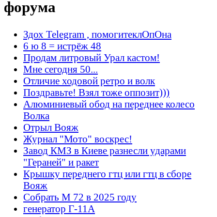
форума
Здох Telegram , помогитеклОпОна
6 ю 8 = истрёж 48
Продам литровый Урал кастом!
Мне сегодня 50...
Отличие ходовой ретро и волк
Поздравьте! Взял тоже оппозит)))
Алюминиевый обод на переднее колесо
Волка
Отрыл Вояж
Журнал "Мото" воскрес!
Завод КМЗ в Киеве разнесли ударами
"Гераней" и ракет
Крышку переднего гтц или гтц в сборе
Вояж
Собрать М 72 в 2025 году
генератор Г-11А