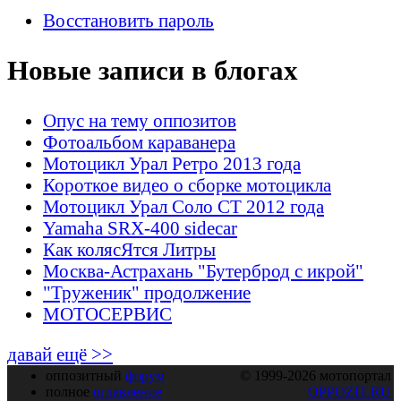
Восстановить пароль
Новые записи в блогах
Опус на тему оппозитов
Фотоальбом караванера
Мотоцикл Урал Ретро 2013 года
Короткое видео о сборке мотоцикла
Мотоцикл Урал Соло СТ 2012 года
Yamaha SRX-400 sidecar
Как колясЯтся Литры
Москва-Астрахань "Бутерброд с икрой"
"Труженик" продолжение
МОТОСЕРВИС
давай ещё >>
оппозитный
форум
© 1999-2026 мотопортал
полное
оглавление
OPPOZIT.RU