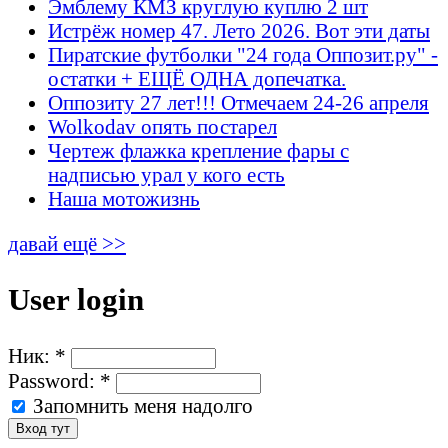
Эмблему КМЗ круглую куплю 2 шт
Истрёж номер 47. Лето 2026. Вот эти даты
Пиратские футболки "24 года Оппозит.ру" -
остатки + ЕЩЁ ОДНА допечатка.
Оппозиту 27 лет!!! Отмечаем 24-26 апреля
Wolkodav опять постарел
Чертеж флажка крепление фары с
надписью урал у кого есть
Наша мотожизнь
давай ещё >>
User login
Ник:
*
Password:
*
Запомнить меня надолго