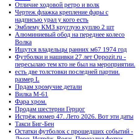
Отличие ходовой ретро и волк
Чертеж флажка крепление фары с
надписью урал у кого есть
Эмблему КМЗ круглую куплю 2 шт
Алюминиевый обод на переднее колесо
Волка
Ищутся владельцы ранних м67 1974 год
Футболки и нашивки 27 лет Oppozit.ru -
пересылаю тем кто не был на мероприятии.
есть две толстовки последней партии.
размер L
Прдам хромучие детали
Вилка М-61
Фара хром.
Продам шестерни Герцог
Истрёж номер 47. Лето 2026. Вот эти даты
Такси Биг-Бен
Остатки футболок с прошедших событий -
Дроп, Истрёж, Вояж. Перезалил фотки.