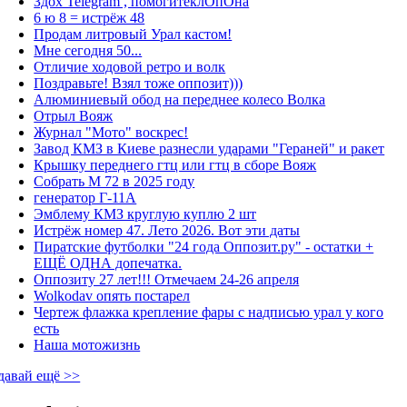
Здох Telegram , помогитеклОпОна
6 ю 8 = истрёж 48
Продам литровый Урал кастом!
Мне сегодня 50...
Отличие ходовой ретро и волк
Поздравьте! Взял тоже оппозит)))
Алюминиевый обод на переднее колесо Волка
Отрыл Вояж
Журнал "Мото" воскрес!
Завод КМЗ в Киеве разнесли ударами "Гераней" и ракет
Крышку переднего гтц или гтц в сборе Вояж
Собрать М 72 в 2025 году
генератор Г-11А
Эмблему КМЗ круглую куплю 2 шт
Истрёж номер 47. Лето 2026. Вот эти даты
Пиратские футболки "24 года Оппозит.ру" - остатки +
ЕЩЁ ОДНА допечатка.
Оппозиту 27 лет!!! Отмечаем 24-26 апреля
Wolkodav опять постарел
Чертеж флажка крепление фары с надписью урал у кого
есть
Наша мотожизнь
давай ещё >>