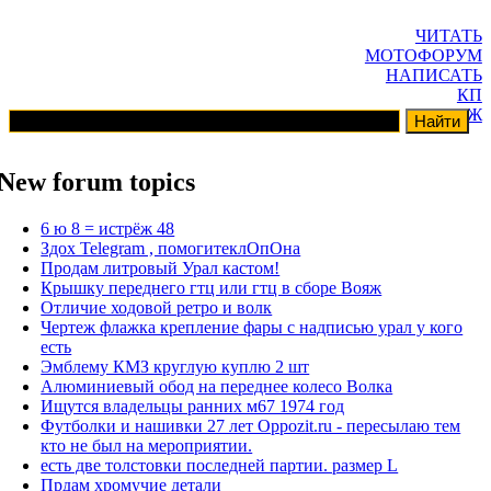
ЧИТАТЬ
МОТОФОРУМ
НАПИСАТЬ
КП
ГАРАЖ
New forum topics
6 ю 8 = истрёж 48
Здох Telegram , помогитеклОпОна
Продам литровый Урал кастом!
Крышку переднего гтц или гтц в сборе Вояж
Отличие ходовой ретро и волк
Чертеж флажка крепление фары с надписью урал у кого
есть
Эмблему КМЗ круглую куплю 2 шт
Алюминиевый обод на переднее колесо Волка
Ищутся владельцы ранних м67 1974 год
Футболки и нашивки 27 лет Oppozit.ru - пересылаю тем
кто не был на мероприятии.
есть две толстовки последней партии. размер L
Прдам хромучие детали