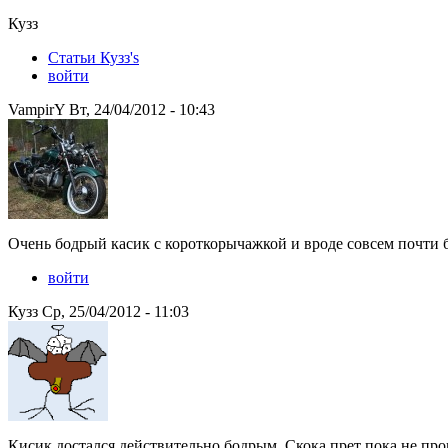
Кузз
Статьи Кузз's
войти
VampirY Вт, 24/04/2012 - 10:43
Очень бодрый касик с короткорычажкой и вроде совсем почти бе
войти
Кузз Ср, 25/04/2012 - 11:03
Кисик достался действительно бодрым. Скока прет пока не про