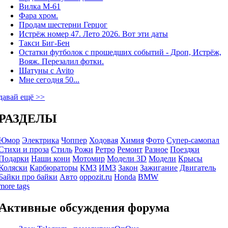
Вилка М-61
Фара хром.
Продам шестерни Герцог
Истрёж номер 47. Лето 2026. Вот эти даты
Такси Биг-Бен
Остатки футболок с прошедших событий - Дроп, Истрёж,
Вояж. Перезалил фотки.
Шатуны с Avito
Мне сегодня 50...
давай ещё >>
РАЗДЕЛЫ
Юмор
Электрика
Чоппер
Ходовая
Химия
Фото
Супер-самопал
Стихи и проза
Стиль
Рожи
Ретро
Ремонт
Разное
Поездки
Подарки
Наши кони
Мотомир
Модели 3D
Модели
Крысы
Коляски
Карбюраторы
КМЗ
ИМЗ
Закон
Зажигание
Двигатель
Байки про байки
Авто
oppozit.ru
Honda
BMW
more tags
Активные обсуждения форума