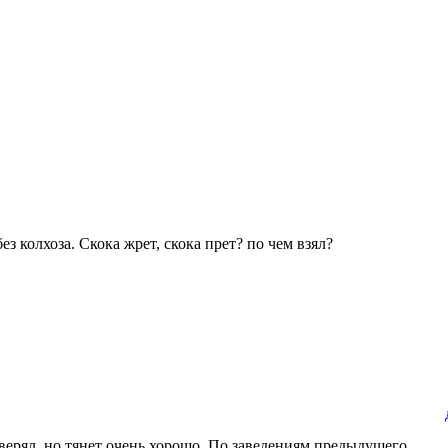
з колхоза. Скока жрет, скока прет? по чем взял?
верял, но тянет очень хорошо. По заведениям предыдущего