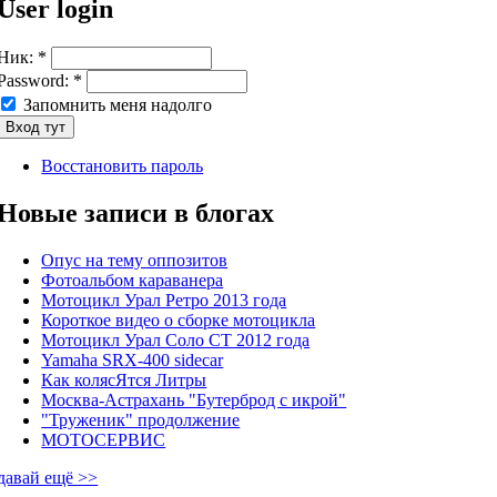
User login
Ник:
*
Password:
*
Запомнить меня надолго
Восстановить пароль
Новые записи в блогах
Опус на тему оппозитов
Фотоальбом караванера
Мотоцикл Урал Ретро 2013 года
Короткое видео о сборке мотоцикла
Мотоцикл Урал Соло СТ 2012 года
Yamaha SRX-400 sidecar
Как колясЯтся Литры
Москва-Астрахань "Бутерброд с икрой"
"Труженик" продолжение
МОТОСЕРВИС
давай ещё >>