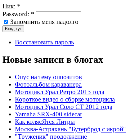
Ник:
*
Password:
*
Запомнить меня надолго
Восстановить пароль
Новые записи в блогах
Опус на тему оппозитов
Фотоальбом караванера
Мотоцикл Урал Ретро 2013 года
Короткое видео о сборке мотоцикла
Мотоцикл Урал Соло СТ 2012 года
Yamaha SRX-400 sidecar
Как колясЯтся Литры
Москва-Астрахань "Бутерброд с икрой"
"Труженик" продолжение