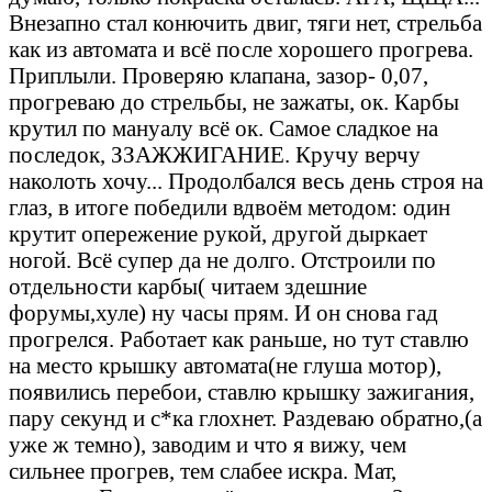
Внезапно стал конючить двиг, тяги нет, стрельба
как из автомата и всё после хорошего прогрева.
Приплыли. Проверяю клапана, зазор- 0,07,
прогреваю до стрельбы, не зажаты, ок. Карбы
крутил по мануалу всё ок. Самое сладкое на
последок, ЗЗАЖЖИГАНИЕ. Кручу верчу
наколоть хочу... Продолбался весь день строя на
глаз, в итоге победили вдвоём методом: один
крутит опережение рукой, другой дыркает
ногой. Всё супер да не долго. Отстроили по
отдельности карбы( читаем здешние
форумы,хуле) ну часы прям. И он снова гад
прогрелся. Работает как раньше, но тут ставлю
на место крышку автомата(не глуша мотор),
появились перебои, ставлю крышку зажигания,
пару секунд и с*ка глохнет. Раздеваю обратно,(а
уже ж темно), заводим и что я вижу, чем
сильнее прогрев, тем слабее искра. Мат,