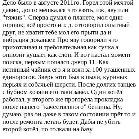
Дело было в августе 2011го. Горел этой мечтой
давно, долго мешкался что взять, иж, яву или
"тяжик". Сперва думал о планете, мол один
горшок, всё просто и т. д. отговорил опытный
друг, не хватит тебе мол его прыти да и
вибрация доканает. Про яву говорили что
прихотливая и требовательная как сучка а
оппозит кушает как слон. И вот настал момент
поиска, первым попался днепр 11. Как
истинный чайник его я и взял за 100 угашенных
единорогов. Зверь этот был в пыли, куриных
перьях и собачьей шерсти. После долгих танцев
с бубном хозяин его таки завел. Один котёл
работал, у второго же прогорела прокладка
после нашего "качественного" бензина. Ну,
думаю, раз он даже в таком состоянии прёт то и
после ремонта летать будет. Дабы не убить
второй котёл, по толкали на базу.