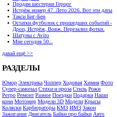
Продам шестерни Герцог
Истрёж номер 47. Лето 2026. Вот эти даты
Такси Биг-Бен
Остатки футболок с прошедших событий -
Дроп, Истрёж, Вояж. Перезалил фотки.
Шатуны с Avito
Мне сегодня 50...
давай ещё >>
РАЗДЕЛЫ
Юмор
Электрика
Чоппер
Ходовая
Химия
Фото
Супер-самопал
Стихи и проза
Стиль
Рожи
Ретро
Ремонт
Разное
Поездки
Подарки
Наши
кони
Мотомир
Модели 3D
Модели
Крысы
Коляски
Карбюраторы
КМЗ
ИМЗ
Закон
Зажигание
Двигатель
Байки про байки
Авто