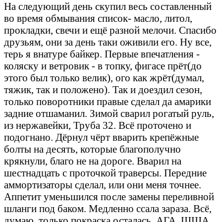
На следующий день скупил весь составленный
во время обмывания список- масло, литол,
прокладки, свечи и ещё разной мелочи. Спасибо
друзьям, они за день таки оживили его. Ну все,
терь я внатуре байкер. Первые впечатления -
коляску и ветровик - в топку, фигасе прёт(до
этого был только велик), ого как жрёт(думал,
тяжик, так и положено). Так и доездил сезон,
только поворотники правые сделал да амарики
задние отшаманил. Зимой сварил рогатый руль,
из нержавейки, Труба 32. Всё проточено и
подогнано. Дёрнул чёрт вварить крепёжные
болты на десять, которые благополучно
крякнули, благо не на дороге. Вварил на
шестнадцать с проточкой траверсы. Передние
аммортизаторы сделал, или они меня точнее.
Аппетит уменьшился после замены переливной
шланги под баком. Медленно ссала зараза. Всё,
думаю, только покраска осталась. АГА, ЩЩА...