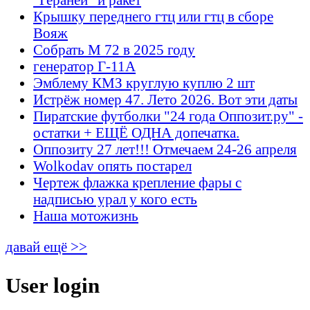
Крышку переднего гтц или гтц в сборе
Вояж
Собрать М 72 в 2025 году
генератор Г-11А
Эмблему КМЗ круглую куплю 2 шт
Истрёж номер 47. Лето 2026. Вот эти даты
Пиратские футболки "24 года Оппозит.ру" -
остатки + ЕЩЁ ОДНА допечатка.
Оппозиту 27 лет!!! Отмечаем 24-26 апреля
Wolkodav опять постарел
Чертеж флажка крепление фары с
надписью урал у кого есть
Наша мотожизнь
давай ещё >>
User login