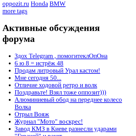
oppozit.ru
Honda
BMW
more tags
Активные обсуждения
форума
Здох Telegram , помогитеклОпОна
6 ю 8 = истрёж 48
Продам литровый Урал кастом!
Мне сегодня 50...
Отличие ходовой ретро и волк
Поздравьте! Взял тоже оппозит)))
Алюминиевый обод на переднее колесо
Волка
Отрыл Вояж
Журнал "Мото" воскрес!
Завод КМЗ в Киеве разнесли ударами
"Гераней" и ракет