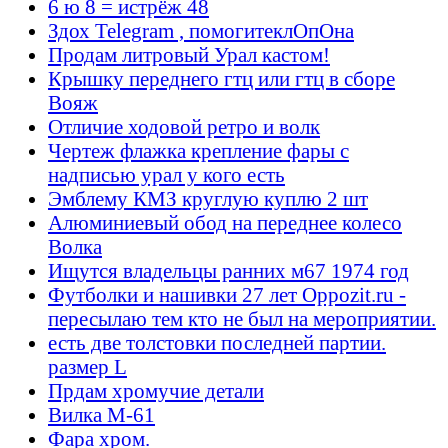
6 ю 8 = истрёж 48
Здох Telegram , помогитеклОпОна
Продам литровый Урал кастом!
Крышку переднего гтц или гтц в сборе
Вояж
Отличие ходовой ретро и волк
Чертеж флажка крепление фары с
надписью урал у кого есть
Эмблему КМЗ круглую куплю 2 шт
Алюминиевый обод на переднее колесо
Волка
Ищутся владельцы ранних м67 1974 год
Футболки и нашивки 27 лет Oppozit.ru -
пересылаю тем кто не был на мероприятии.
есть две толстовки последней партии.
размер L
Прдам хромучие детали
Вилка М-61
Фара хром.