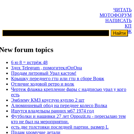
ЧИТАТЬ
МОТОФОРУМ
НАПИСАТЬ
КП
ГАРАЖ
New forum topics
6 ю 8 = истрёж 48
Здох Telegram , помогитеклОпОна
Продам литровый Урал кастом!
Крышку переднего гтц или гтц в сборе Вояж
Отличие ходовой ретро и волк
Чертеж флажка крепление фары с надписью урал у кого
есть
Эмблему КМЗ круглую куплю 2 шт
Алюминиевый обод на переднее колесо Волка
Ищутся владельцы ранних м67 1974 год
Футболки и нашивки 27 лет Oppozit.ru - пересылаю тем
кто не был на мероприятии.
есть две толстовки последней партии. размер L
Прдам хромучие детали