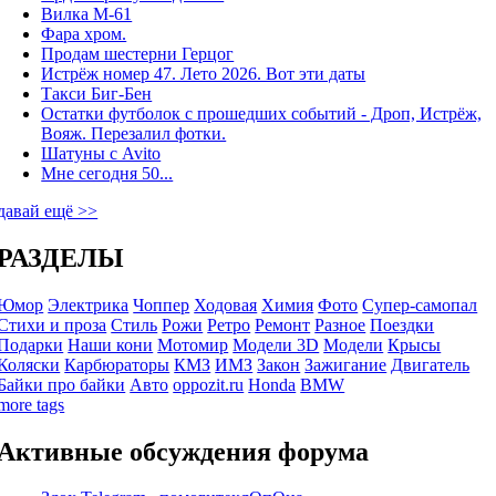
Вилка М-61
Фара хром.
Продам шестерни Герцог
Истрёж номер 47. Лето 2026. Вот эти даты
Такси Биг-Бен
Остатки футболок с прошедших событий - Дроп, Истрёж,
Вояж. Перезалил фотки.
Шатуны с Avito
Мне сегодня 50...
давай ещё >>
РАЗДЕЛЫ
Юмор
Электрика
Чоппер
Ходовая
Химия
Фото
Супер-самопал
Стихи и проза
Стиль
Рожи
Ретро
Ремонт
Разное
Поездки
Подарки
Наши кони
Мотомир
Модели 3D
Модели
Крысы
Коляски
Карбюраторы
КМЗ
ИМЗ
Закон
Зажигание
Двигатель
Байки про байки
Авто
oppozit.ru
Honda
BMW
more tags
Активные обсуждения форума