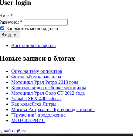
User login
Ник:
*
Password:
*
Запомнить меня надолго
Восстановить пароль
Новые записи в блогах
Опус на тему оппозитов
Фотоальбом караванера
Мотоцикл Урал Ретро 2013 года
Короткое видео о сборке мотоцикла
Мотоцикл Урал Соло СТ 2012 года
Yamaha SRX-400 sidecar
Как колясЯтся Литры
Москва-Астрахань "Бутерброд с икрой"
"Труженик" продолжение
МОТОСЕРВИС
давай ещё >>