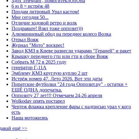
Здох Telegram , помогитеклОпОна
6 ю 8 = истрёж 48
Продам литровый Урал кастом!
Мне сегодня 50...
Отличие ходовой ретро и волк
Поздравьте! Взял тоже оппозит)))
Алюминиевый обод на переднее колесо Волка
Отрыл Вояж
Журнал "Мото" воскрес!
Завод КМЗ в Киеве разнесли ударами "Гераней" и ракет
Крышку переднего гтц или гтц в сборе Вояж
Собрать М 72 в 2025 году
генератор Г-11А
Эмблему КМЗ круглую куплю 2 шт
Истрёж номер 47. Лето 2026. Вот эти даты
Пиратские футболки "24 года Оппозит.ру" - остатки +
ЕЩЁ ОДНА допечатка.
Оппозиту 27 лет!!! Отмечаем 24-26 апреля
Wolkodav опять постарел
Чертеж флажка крепление фары с надписью урал у кого
есть
Наша мотожизнь
давай ещё >>