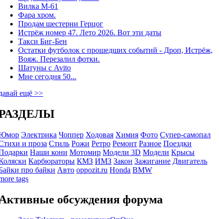
Вилка М-61
Фара хром.
Продам шестерни Герцог
Истрёж номер 47. Лето 2026. Вот эти даты
Такси Биг-Бен
Остатки футболок с прошедших событий - Дроп, Истрёж,
Вояж. Перезалил фотки.
Шатуны с Avito
Мне сегодня 50...
давай ещё >>
РАЗДЕЛЫ
Юмор
Электрика
Чоппер
Ходовая
Химия
Фото
Супер-самопал
Стихи и проза
Стиль
Рожи
Ретро
Ремонт
Разное
Поездки
Подарки
Наши кони
Мотомир
Модели 3D
Модели
Крысы
Коляски
Карбюраторы
КМЗ
ИМЗ
Закон
Зажигание
Двигатель
Байки про байки
Авто
oppozit.ru
Honda
BMW
more tags
Активные обсуждения форума