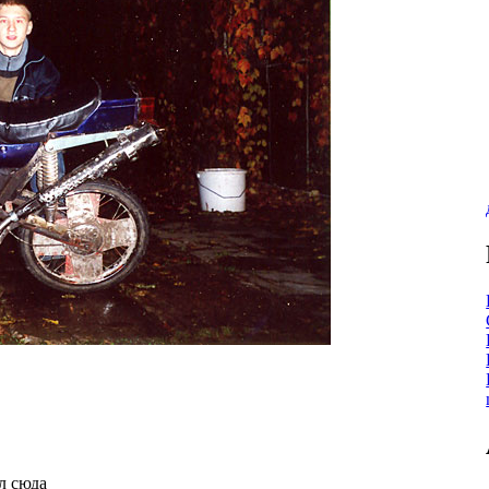
л сюда