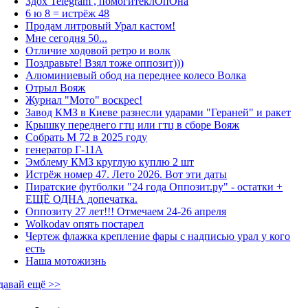
Здох Telegram , помогитеклОпОна
6 ю 8 = истрёж 48
Продам литровый Урал кастом!
Мне сегодня 50...
Отличие ходовой ретро и волк
Поздравьте! Взял тоже оппозит)))
Алюминиевый обод на переднее колесо Волка
Отрыл Вояж
Журнал "Мото" воскрес!
Завод КМЗ в Киеве разнесли ударами "Гераней" и ракет
Крышку переднего гтц или гтц в сборе Вояж
Собрать М 72 в 2025 году
генератор Г-11А
Эмблему КМЗ круглую куплю 2 шт
Истрёж номер 47. Лето 2026. Вот эти даты
Пиратские футболки "24 года Оппозит.ру" - остатки +
ЕЩЁ ОДНА допечатка.
Оппозиту 27 лет!!! Отмечаем 24-26 апреля
Wolkodav опять постарел
Чертеж флажка крепление фары с надписью урал у кого
есть
Наша мотожизнь
давай ещё >>