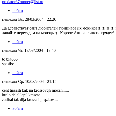
predator87runner@list.ru
войти
пешеход Вс, 28/03/2004 - 22:26
Да здравствует сайт любителей тюнинговых мокиков!!!!!!!!!!!!!!!!!
давайте пересядем на мопэды:) . Короче Аппокалипсис грядет!
войти
пешеход Чт, 18/03/2004 - 18:40
to big666
spasibo
войти
пешеход Ср, 10/03/2004 - 21:15
cent tjazesti kak na krossovqh mocah......
krqlo delal lepil krasotq.......
zadiral tak dlja krossa i prqzkov....
войти