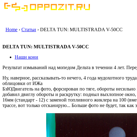
Home
›
Статьи
› DELTA TUN: MULTISTRADA V-50CC
DELTA TUN: MULTISTRADA V-50CC
Наши кони
Результат измываний над мопедом Дельта в течении 4 лет. Пере
Ну, наверное, рассказывать-то нечего, 4 года мудохотного труда
облицовки от ИЖа
БзЮДвигатель на фото, форсирован по тяге, обороты несильно 
добавил двиглу обороты и раскрутку: подныл выхлопное окно,
16мм (стандарт - 12) с заменой топливного жиклера на 100 (вме
трассе, вот только отсканирую... Больше фото не будет, так как э