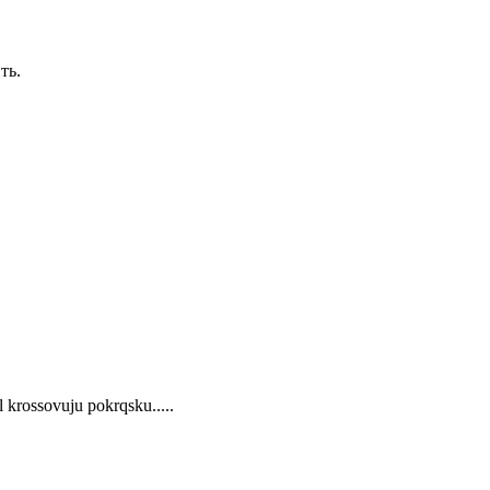
ть.
il krossovuju pokrqsku.....