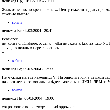
пешеход Ср, 10/03/2004 - 20:00
Жаль окнечно, но хрень полная... Центр тяжести задран, про ко
такой-то высоте...
войти
пешеход Вт, 09/03/2004 - 20:41
Pensioner:
ne, kolesa originaljnqe, ot deljtq,..vilka ne tjazelaja, kak raz, zato
a dviglo s ножным переключением...
=)
войти
пешеход Вт, 09/03/2004 - 12:33
Не мужики мы где находимся??? На оппозите или в детском сад
назовен детскиесамопалы, и будет смотреть на ИЖЫ, ЯВЫ, и 5
войти
пешеход Пн, 08/03/2004 - 19:06
vot posmotrite na eto izmqvanie nad oppozitom: