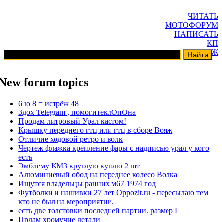
ЧИТАТЬ
МОТОФОРУМ
НАПИСАТЬ
КП
ГАРАЖ
New forum topics
6 ю 8 = истрёж 48
Здох Telegram , помогитеклОпОна
Продам литровый Урал кастом!
Крышку переднего гтц или гтц в сборе Вояж
Отличие ходовой ретро и волк
Чертеж флажка крепление фары с надписью урал у кого
есть
Эмблему КМЗ круглую куплю 2 шт
Алюминиевый обод на переднее колесо Волка
Ищутся владельцы ранних м67 1974 год
Футболки и нашивки 27 лет Oppozit.ru - пересылаю тем
кто не был на мероприятии.
есть две толстовки последней партии. размер L
Прдам хромучие детали