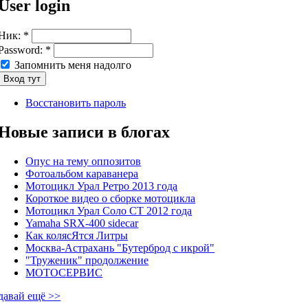
User login
Ник:
*
Password:
*
Запомнить меня надолго
Восстановить пароль
Новые записи в блогах
Опус на тему оппозитов
Фотоальбом караванера
Мотоцикл Урал Ретро 2013 года
Короткое видео о сборке мотоцикла
Мотоцикл Урал Соло СТ 2012 года
Yamaha SRX-400 sidecar
Как колясЯтся Литры
Москва-Астрахань "Бутерброд с икрой"
"Труженик" продолжение
МОТОСЕРВИС
давай ещё >>