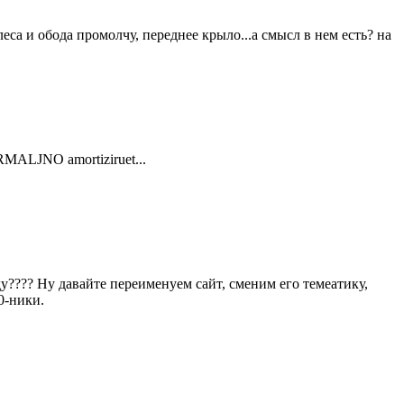
леса и обода промолчу, переднее крыло...а смысл в нем есть? на
 NORMALJNO amortiziruet...
у???? Ну давайте переименуем сайт, сменим его темеатику,
0-ники.