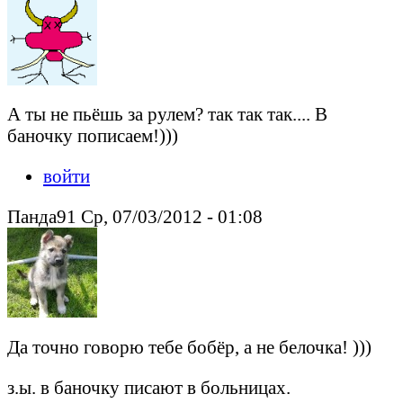
А ты не пьёшь за рулем? так так так.... В
баночку пописаем!)))
войти
Панда91 Ср, 07/03/2012 - 01:08
Да точно говорю тебе бобёр, а не белочка! )))
з.ы. в баночку писают в больницах.