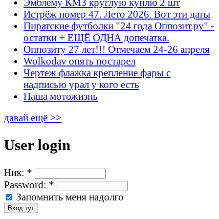
Эмблему КМЗ круглую куплю 2 шт
Истрёж номер 47. Лето 2026. Вот эти даты
Пиратские футболки "24 года Оппозит.ру" -
остатки + ЕЩЁ ОДНА допечатка.
Оппозиту 27 лет!!! Отмечаем 24-26 апреля
Wolkodav опять постарел
Чертеж флажка крепление фары с
надписью урал у кого есть
Наша мотожизнь
давай ещё >>
User login
Ник:
*
Password:
*
Запомнить меня надолго