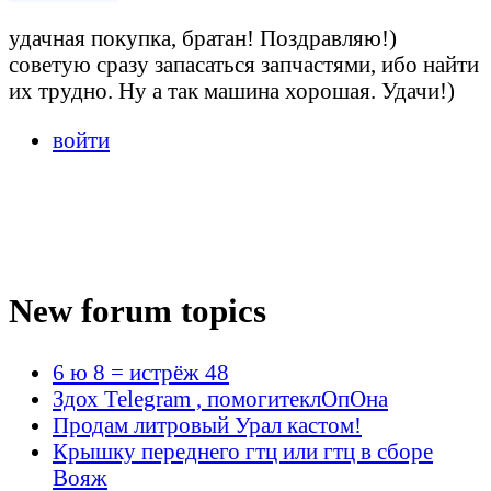
удачная покупка, братан! Поздравляю!)
советую сразу запасаться запчастями, ибо найти
их трудно. Ну а так машина хорошая. Удачи!)
войти
New forum topics
6 ю 8 = истрёж 48
Здох Telegram , помогитеклОпОна
Продам литровый Урал кастом!
Крышку переднего гтц или гтц в сборе
Вояж