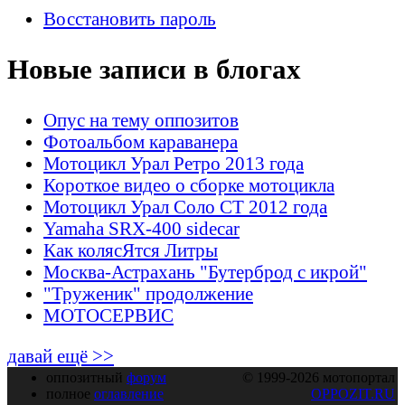
Восстановить пароль
Новые записи в блогах
Опус на тему оппозитов
Фотоальбом караванера
Мотоцикл Урал Ретро 2013 года
Короткое видео о сборке мотоцикла
Мотоцикл Урал Соло СТ 2012 года
Yamaha SRX-400 sidecar
Как колясЯтся Литры
Москва-Астрахань "Бутерброд с икрой"
"Труженик" продолжение
МОТОСЕРВИС
давай ещё >>
оппозитный
форум
© 1999-2026 мотопортал
полное
оглавление
OPPOZIT.RU