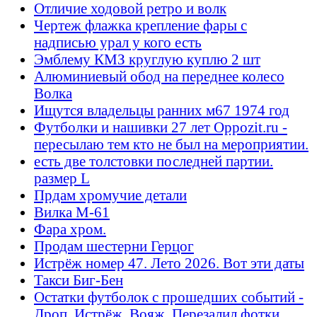
Отличие ходовой ретро и волк
Чертеж флажка крепление фары с
надписью урал у кого есть
Эмблему КМЗ круглую куплю 2 шт
Алюминиевый обод на переднее колесо
Волка
Ищутся владельцы ранних м67 1974 год
Футболки и нашивки 27 лет Oppozit.ru -
пересылаю тем кто не был на мероприятии.
есть две толстовки последней партии.
размер L
Прдам хромучие детали
Вилка М-61
Фара хром.
Продам шестерни Герцог
Истрёж номер 47. Лето 2026. Вот эти даты
Такси Биг-Бен
Остатки футболок с прошедших событий -
Дроп, Истрёж, Вояж. Перезалил фотки.