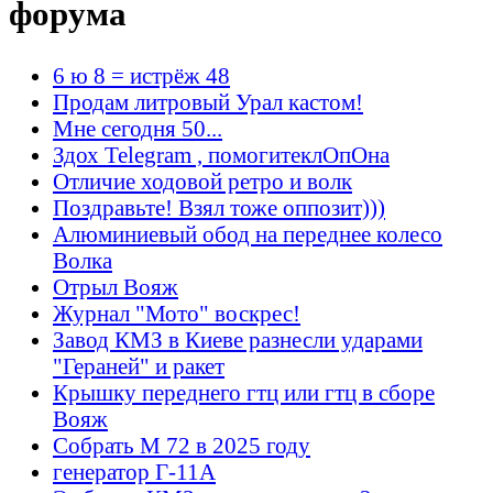
форума
6 ю 8 = истрёж 48
Продам литровый Урал кастом!
Мне сегодня 50...
Здох Telegram , помогитеклОпОна
Отличие ходовой ретро и волк
Поздравьте! Взял тоже оппозит)))
Алюминиевый обод на переднее колесо
Волка
Отрыл Вояж
Журнал "Мото" воскрес!
Завод КМЗ в Киеве разнесли ударами
"Гераней" и ракет
Крышку переднего гтц или гтц в сборе
Вояж
Собрать М 72 в 2025 году
генератор Г-11А