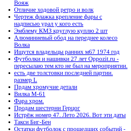
Вояж
Отличие ходовой ретро и волк
Чертеж флажка крепление фары с
надписью урал у кого есть
Эмблему КМЗ круглую куплю 2 шт
Алюминиевый обод на переднее колесо
Волка
Ищутся владельцы ранних м67 1974 год
Футболки и нашивки 27 лет Oppozit.ru -
пересылаю тем кто не был на мероприятии.
есть две толстовки последней партии.
размер L
Прдам хромучие детали
Вилка М-61
Фара хром.
Продам шестерни Герцог
Истрёж номер 47. Лето 2026. Вот эти даты
Такси Биг-Бен
Остатки футболок с прошедших событий -