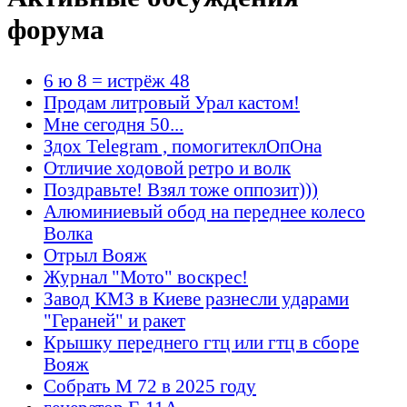
форума
6 ю 8 = истрёж 48
Продам литровый Урал кастом!
Мне сегодня 50...
Здох Telegram , помогитеклОпОна
Отличие ходовой ретро и волк
Поздравьте! Взял тоже оппозит)))
Алюминиевый обод на переднее колесо
Волка
Отрыл Вояж
Журнал "Мото" воскрес!
Завод КМЗ в Киеве разнесли ударами
"Гераней" и ракет
Крышку переднего гтц или гтц в сборе
Вояж
Собрать М 72 в 2025 году