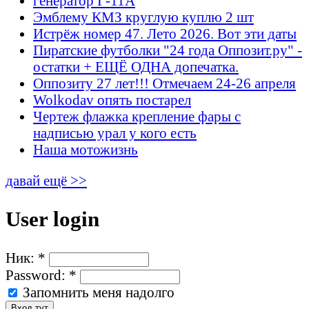
генератор Г-11А
Эмблему КМЗ круглую куплю 2 шт
Истрёж номер 47. Лето 2026. Вот эти даты
Пиратские футболки "24 года Оппозит.ру" -
остатки + ЕЩЁ ОДНА допечатка.
Оппозиту 27 лет!!! Отмечаем 24-26 апреля
Wolkodav опять постарел
Чертеж флажка крепление фары с
надписью урал у кого есть
Наша мотожизнь
давай ещё >>
User login
Ник:
*
Password:
*
Запомнить меня надолго