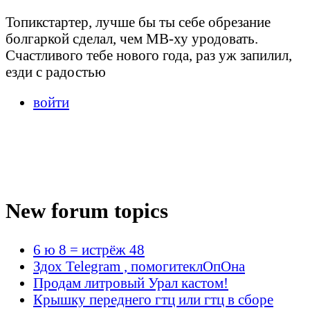
Топикстартер, лучше бы ты себе обрезание
болгаркой сделал, чем МВ-ху уродовать.
Счастливого тебе нового года, раз уж запилил,
езди с радостью
войти
New forum topics
6 ю 8 = истрёж 48
Здох Telegram , помогитеклОпОна
Продам литровый Урал кастом!
Крышку переднего гтц или гтц в сборе