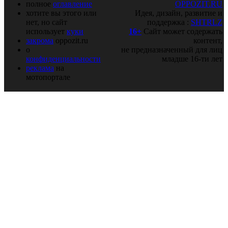
полное
оглавление
OPPOZIT.RU
хотите вы этого или
Идея, дизайн, развитие и
нет, но сайт
поддержка :
SHTRLZ
использует
куки
16+
Сайт может содержать
закрома
oppozit.ru
контент,
о
не предназначенный для лиц
конфиденциальности
младше 16-ти лет
реклама
на
мотопортале