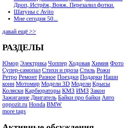
Дроп, Истрёж, Вояж. Перезалил фотки.
Шатуны с Avito
Мне сегодня 50...
давай ещё >>
РАЗДЕЛЫ
Юмор
Электрика
Чоппер
Ходовая
Химия
Фото
Супер-самопал
Стихи и проза
Стиль
Рожи
Ретро
Ремонт
Разное
Поездки
Подарки
Наши
кони
Мотомир
Модели 3D
Модели
Крысы
Коляски
Карбюраторы
КМЗ
ИМЗ
Закон
Зажигание
Двигатель
Байки про байки
Авто
oppozit.ru
Honda
BMW
more tags
Активные обсуждения