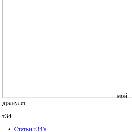
мой
дранулет
т34
Статьи т34's