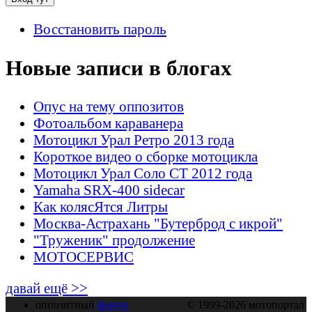
Восстановить пароль
Новые записи в блогах
Опус на тему оппозитов
Фотоальбом караванера
Мотоцикл Урал Ретро 2013 года
Короткое видео о сборке мотоцикла
Мотоцикл Урал Соло СТ 2012 года
Yamaha SRX-400 sidecar
Как колясЯтся Литры
Москва-Астрахань "Бутерброд с икрой"
"Труженик" продолжение
МОТОСЕРВИС
давай ещё >>
оппозитный
форум
© 1999-2026 мотопортал