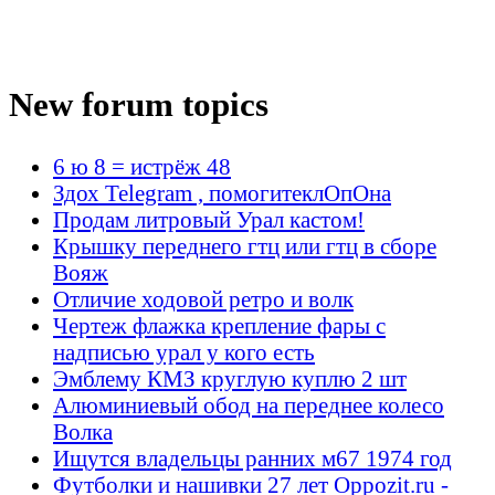
New forum topics
6 ю 8 = истрёж 48
Здох Telegram , помогитеклОпОна
Продам литровый Урал кастом!
Крышку переднего гтц или гтц в сборе
Вояж
Отличие ходовой ретро и волк
Чертеж флажка крепление фары с
надписью урал у кого есть
Эмблему КМЗ круглую куплю 2 шт
Алюминиевый обод на переднее колесо
Волка
Ищутся владельцы ранних м67 1974 год
Футболки и нашивки 27 лет Oppozit.ru -