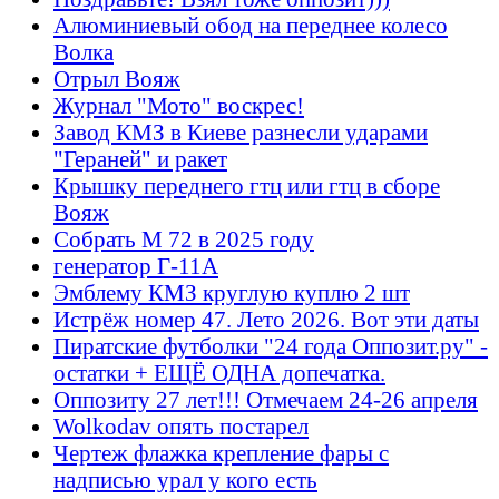
Алюминиевый обод на переднее колесо
Волка
Отрыл Вояж
Журнал "Мото" воскрес!
Завод КМЗ в Киеве разнесли ударами
"Гераней" и ракет
Крышку переднего гтц или гтц в сборе
Вояж
Собрать М 72 в 2025 году
генератор Г-11А
Эмблему КМЗ круглую куплю 2 шт
Истрёж номер 47. Лето 2026. Вот эти даты
Пиратские футболки "24 года Оппозит.ру" -
остатки + ЕЩЁ ОДНА допечатка.
Оппозиту 27 лет!!! Отмечаем 24-26 апреля
Wolkodav опять постарел
Чертеж флажка крепление фары с
надписью урал у кого есть