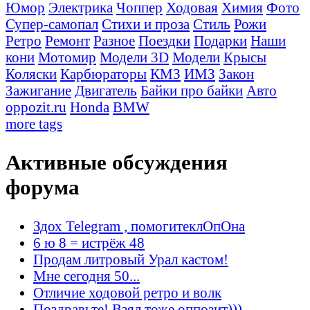
Юмор
Электрика
Чоппер
Ходовая
Химия
Фото
Супер-самопал
Стихи и проза
Стиль
Рожи
Ретро
Ремонт
Разное
Поездки
Подарки
Наши
кони
Мотомир
Модели 3D
Модели
Крысы
Коляски
Карбюраторы
КМЗ
ИМЗ
Закон
Зажигание
Двигатель
Байки про байки
Авто
oppozit.ru
Honda
BMW
more tags
Активные обсуждения
форума
Здох Telegram , помогитеклОпОна
6 ю 8 = истрёж 48
Продам литровый Урал кастом!
Мне сегодня 50...
Отличие ходовой ретро и волк
Поздравьте! Взял тоже оппозит)))